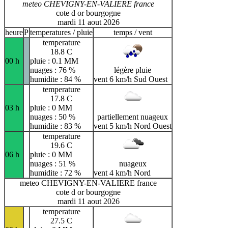
meteo CHEVIGNY-EN-VALIERE france
cote d or bourgogne
mardi 11 aout 2026
heure
P
temperatures / pluie
temps / vent
temperature
18.8 C
00 h
pluie : 0.1 MM
nuages : 76 %
légère pluie
humidite : 84 %
vent 6 km/h Sud Ouest
temperature
17.8 C
03 h
pluie : 0 MM
nuages : 50 %
partiellement nuageux
humidite : 83 %
vent 5 km/h Nord Ouest
temperature
19.6 C
06 h
pluie : 0 MM
nuages : 51 %
nuageux
humidite : 72 %
vent 4 km/h Nord
meteo CHEVIGNY-EN-VALIERE france
cote d or bourgogne
mardi 11 aout 2026
temperature
27.5 C