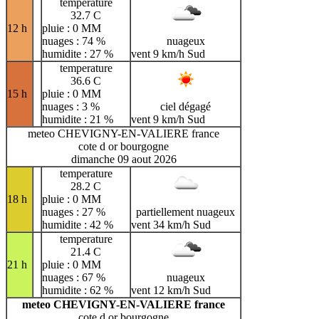
temperature
32.7 C
12 h
pluie : 0 MM
nuages : 74 %
nuageux
humidite : 27 %
vent 9 km/h Sud
temperature
36.6 C
15 h
pluie : 0 MM
nuages : 3 %
ciel dégagé
humidite : 21 %
vent 9 km/h Sud
meteo CHEVIGNY-EN-VALIERE france
cote d or bourgogne
dimanche 09 aout 2026
temperature
28.2 C
18 h
pluie : 0 MM
nuages : 27 %
partiellement nuageux
humidite : 42 %
vent 34 km/h Sud
temperature
21.4 C
21 h
pluie : 0 MM
nuages : 67 %
nuageux
humidite : 62 %
vent 12 km/h Sud
meteo CHEVIGNY-EN-VALIERE france
cote d or bourgogne