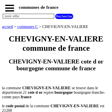
communes de france
accueil
communes
nouvelles
accueil
>
communes C
> CHEVIGNY-EN-VALIERE
regions
communes
CHEVIGNY-EN-VALIERE
par
region
commune de france
communes
par
departement
CHEVIGNY-EN-VALIERE cote d or
communes
bourgogne commune de france
commencant
par
A
B
C
D
E
F
G
H
I
J
K
L
M
N
la
commune
CHEVIGNY-EN-VALIERE
se trouve dans le
departement 21
cote d or
region
bourgogne
bourgogne-franche-
O
P
Q
R
S
T
U
comte pays
france
V
W
X
Y
Z
le
code postal
de la
commune
CHEVIGNY-EN-VALIERE
est
21200