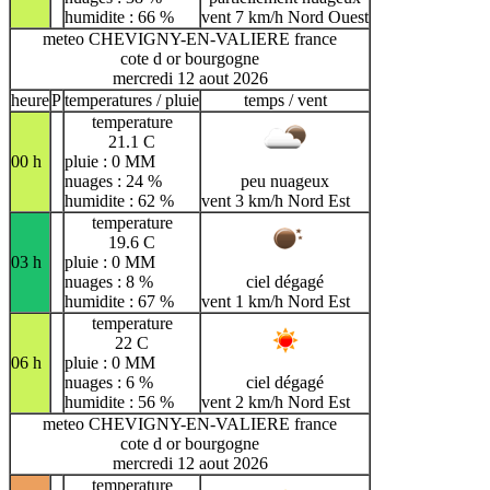
humidite : 66 %
vent 7 km/h Nord Ouest
meteo CHEVIGNY-EN-VALIERE france
cote d or bourgogne
mercredi 12 aout 2026
heure
P
temperatures / pluie
temps / vent
temperature
21.1 C
00 h
pluie : 0 MM
nuages : 24 %
peu nuageux
humidite : 62 %
vent 3 km/h Nord Est
temperature
19.6 C
03 h
pluie : 0 MM
nuages : 8 %
ciel dégagé
humidite : 67 %
vent 1 km/h Nord Est
temperature
22 C
06 h
pluie : 0 MM
nuages : 6 %
ciel dégagé
humidite : 56 %
vent 2 km/h Nord Est
meteo CHEVIGNY-EN-VALIERE france
cote d or bourgogne
mercredi 12 aout 2026
temperature