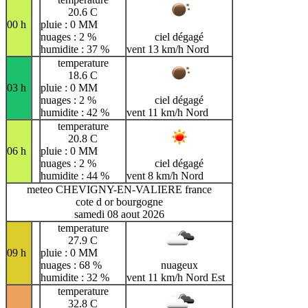
20.6 C
00 h
pluie : 0 MM
nuages : 2 %
ciel dégagé
humidite : 37 %
vent 13 km/h Nord
temperature
18.6 C
03 h
pluie : 0 MM
nuages : 2 %
ciel dégagé
humidite : 42 %
vent 11 km/h Nord
temperature
20.8 C
06 h
pluie : 0 MM
nuages : 2 %
ciel dégagé
humidite : 44 %
vent 8 km/h Nord
meteo CHEVIGNY-EN-VALIERE france
cote d or bourgogne
samedi 08 aout 2026
temperature
27.9 C
09 h
pluie : 0 MM
nuages : 68 %
nuageux
humidite : 32 %
vent 11 km/h Nord Est
temperature
32.8 C