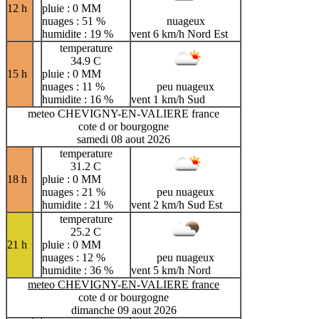
12 h
pluie : 0 MM
nuages : 51 %
nuageux
humidite : 19 %
vent 6 km/h Nord Est
temperature
34.9 C
15 h
pluie : 0 MM
nuages : 11 %
peu nuageux
humidite : 16 %
vent 1 km/h Sud
meteo CHEVIGNY-EN-VALIERE france
cote d or bourgogne
samedi 08 aout 2026
temperature
31.2 C
18 h
pluie : 0 MM
nuages : 21 %
peu nuageux
humidite : 21 %
vent 2 km/h Sud Est
temperature
25.2 C
21 h
pluie : 0 MM
nuages : 12 %
peu nuageux
humidite : 36 %
vent 5 km/h Nord
meteo CHEVIGNY-EN-VALIERE france
cote d or bourgogne
dimanche 09 aout 2026