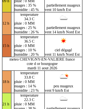
09 h
pluie : 0 MM
nuages : 35 %
partiellement nuageux
humidite : 45 %
vent 10 km/h Est
temperature
34.3 C
12 h
pluie : 0 MM
nuages : 25 %
partiellement nuageux
humidite : 26 %
vent 14 km/h Nord Est
temperature
36.5 C
15 h
pluie : 0 MM
nuages : 10 %
ciel dégagé
humidite : 20 %
vent 11 km/h Nord Est
meteo CHEVIGNY-EN-VALIERE france
cote d or bourgogne
mardi 11 aout 2026
temperature
33.8 C
18 h
pluie : 0 MM
nuages : 14 %
peu nuageux
humidite : 23 %
vent 9 km/h Est
temperature
22.3 C
21 h
pluie : 0 MM
nuages : 38 %
partiellement nuageux