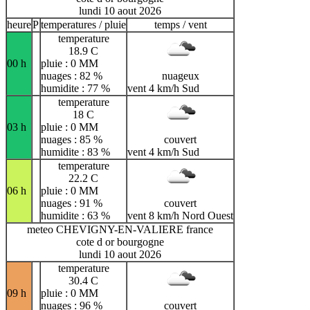
lundi 10 aout 2026
heure
P
temperatures / pluie
temps / vent
temperature
18.9 C
00 h
pluie : 0 MM
nuages : 82 %
nuageux
humidite : 77 %
vent 4 km/h Sud
temperature
18 C
03 h
pluie : 0 MM
nuages : 85 %
couvert
humidite : 83 %
vent 4 km/h Sud
temperature
22.2 C
06 h
pluie : 0 MM
nuages : 91 %
couvert
humidite : 63 %
vent 8 km/h Nord Ouest
meteo CHEVIGNY-EN-VALIERE france
cote d or bourgogne
lundi 10 aout 2026
temperature
30.4 C
09 h
pluie : 0 MM
nuages : 96 %
couvert