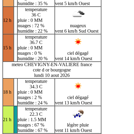
humidite : 35 %
vent 5 km/h Ouest
temperature
36 C
12 h
pluie : 0 MM
nuages : 72 %
nuageux
humidite : 22 %
vent 6 km/h Sud Ouest
temperature
36.7 C
15 h
pluie : 0 MM
nuages : 0 %
ciel dégagé
humidite : 20 %
vent 14 km/h Ouest
meteo CHEVIGNY-EN-VALIERE france
cote d or bourgogne
lundi 10 aout 2026
temperature
34.3 C
18 h
pluie : 0 MM
nuages : 2 %
ciel dégagé
humidite : 24 %
vent 13 km/h Ouest
temperature
22.3 C
21 h
pluie : 1.5 MM
nuages : 67 %
légère pluie
humidite : 67 %
vent 11 km/h Ouest