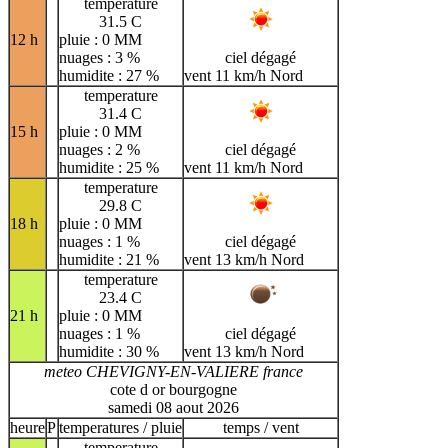
temperature
31.5 C
12 h
pluie : 0 MM
nuages : 3 %
ciel dégagé
humidite : 27 %
vent 11 km/h Nord
temperature
31.4 C
15 h
pluie : 0 MM
nuages : 2 %
ciel dégagé
humidite : 25 %
vent 11 km/h Nord
temperature
29.8 C
18 h
pluie : 0 MM
nuages : 1 %
ciel dégagé
humidite : 21 %
vent 13 km/h Nord
temperature
23.4 C
21 h
pluie : 0 MM
nuages : 1 %
ciel dégagé
humidite : 30 %
vent 13 km/h Nord
meteo CHEVIGNY-EN-VALIERE france
cote d or bourgogne
samedi 08 aout 2026
heure
P
temperatures / pluie
temps / vent
temperature