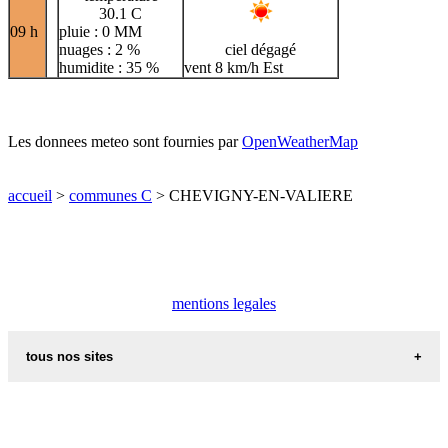
30.1 C
09 h
pluie : 0 MM
nuages : 2 %
ciel dégagé
humidite : 35 %
vent 8 km/h Est
Les donnees meteo sont fournies par
OpenWeatherMap
accueil
>
communes C
> CHEVIGNY-EN-VALIERE
mentions legales
tous nos sites
villes et villages en alsace
sites de france