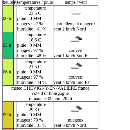
heure
P
temperatures / pluie
temps / vent
temperature
23.5 C
00 h
pluie : 0 MM
nuages : 27 %
partiellement nuageux
humidite : 41 %
vent 2 km/h Nord
temperature
18.6 C
03 h
pluie : 0 MM
nuages : 97 %
couvert
humidite : 48 %
vent 1 km/h Sud Est
temperature
21.5 C
06 h
pluie : 0 MM
nuages : 97 %
couvert
humidite : 44 %
vent 4 km/h Sud Est
meteo CHEVIGNY-EN-VALIERE france
cote d or bourgogne
dimanche 09 aout 2026
temperature
29.3 C
09 h
pluie : 0 MM
nuages : 70 %
nuageux
humidite : 31 %
vent 6 km/h Nord