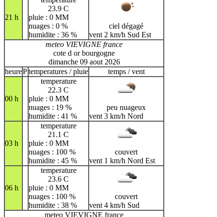
23.9 C
21 h
pluie : 0 MM
nuages : 0 %
ciel dégagé
humidite : 36 %
vent 2 km/h Sud Est
meteo VIEVIGNE france
cote d or bourgogne
dimanche 09 aout 2026
heure
P
temperatures / pluie
temps / vent
temperature
22.3 C
00 h
pluie : 0 MM
nuages : 19 %
peu nuageux
humidite : 41 %
vent 3 km/h Nord
temperature
21.1 C
03 h
pluie : 0 MM
nuages : 100 %
couvert
humidite : 45 %
vent 1 km/h Nord Est
temperature
23.6 C
06 h
pluie : 0 MM
nuages : 100 %
couvert
humidite : 38 %
vent 4 km/h Sud
meteo VIEVIGNE france