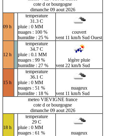
cote d or bourgogne
dimanche 09 aout 2026
temperature
31.3 C
09 h
pluie : 0 MM
nuages : 100 %
couvert
humidite : 25 %
vent 11 km/h Sud Ouest
temperature
34.7 C
12 h
pluie : 0.1 MM
nuages : 99 %
légère pluie
humidite : 27 %
vent 22 km/h Sud
temperature
36.1 C
15 h
pluie : 0 MM
nuages : 51 %
nuageux
humidite : 18 %
vent 11 km/h Sud
meteo VIEVIGNE france
cote d or bourgogne
dimanche 09 aout 2026
temperature
29 C
18 h
pluie : 0 MM
nuages : 61 %
nuageux