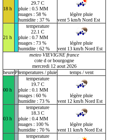
29.7 C
18 h
pluie : 0.5 MM
nuages : 58 %
légère pluie
humidite : 37 %
vent 5 km/h Nord Est
temperature
22.1 C
21 h
pluie : 0.7 MM
nuages : 73 %
légère pluie
humidite : 62 %
vent 13 km/h Nord Est
meteo VIEVIGNE france
cote d or bourgogne
mercredi 12 aout 2026
heure
P
temperatures / pluie
temps / vent
temperature
19.7 C
00 h
pluie : 0.1 MM
nuages : 60 %
légère pluie
humidite : 73 %
vent 12 km/h Nord Est
temperature
18.3 C
03 h
pluie : 0.4 MM
nuages : 100 %
légère pluie
humidite : 70 %
vent 11 km/h Nord Est
temperature