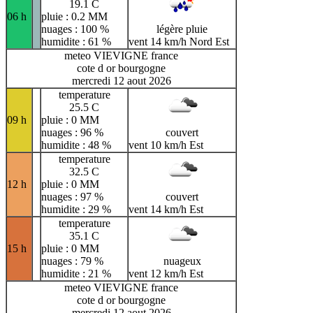
19.1 C
06 h
pluie : 0.2 MM
nuages : 100 %
légère pluie
humidite : 61 %
vent 14 km/h Nord Est
meteo VIEVIGNE france
cote d or bourgogne
mercredi 12 aout 2026
temperature
25.5 C
09 h
pluie : 0 MM
nuages : 96 %
couvert
humidite : 48 %
vent 10 km/h Est
temperature
32.5 C
12 h
pluie : 0 MM
nuages : 97 %
couvert
humidite : 29 %
vent 14 km/h Est
temperature
35.1 C
15 h
pluie : 0 MM
nuages : 79 %
nuageux
humidite : 21 %
vent 12 km/h Est
meteo VIEVIGNE france
cote d or bourgogne
mercredi 12 aout 2026