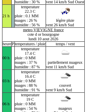
humidite : 30 %
vent 14 km/h Sud Ouest
temperature
22.3 C
21 h
pluie : 0.1 MM
nuages : 26 %
légère pluie
humidite : 56 %
vent 26 km/h Sud
meteo VIEVIGNE france
cote d or bourgogne
lundi 10 aout 2026
heure
P
temperatures / pluie
temps / vent
temperature
17.4 C
00 h
pluie : 0 MM
nuages : 37 %
partiellement nuageux
humidite : 87 %
vent 11 km/h Sud
temperature
16.4 C
03 h
pluie : 0 MM
nuages : 88 %
couvert
humidite : 91 %
vent 9 km/h Sud
temperature
19 C
06 h
pluie : 0 MM
nuages : 54 %
nuageux