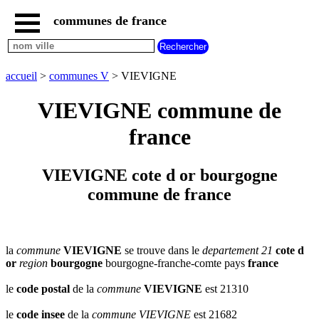
communes de france
accueil
communes
nouvelles
accueil
>
communes V
> VIEVIGNE
regions
communes
VIEVIGNE commune de
par
region
france
communes
par
departement
VIEVIGNE cote d or bourgogne
communes
commune de france
commencant
par
A
B
C
D
E
F
G
H
I
J
K
L
M
N
la
commune
VIEVIGNE
se trouve dans le
departement 21
cote d
or
region
bourgogne
bourgogne-franche-comte pays
france
O
P
Q
R
S
T
U
V
W
X
Y
Z
le
code postal
de la
commune
VIEVIGNE
est 21310
le
code insee
de la
commune
VIEVIGNE
est 21682