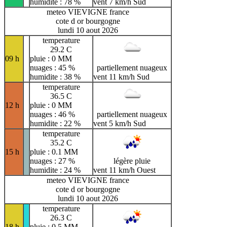
humidite : 78 %
vent 7 km/h Sud
meteo VIEVIGNE france
cote d or bourgogne
lundi 10 aout 2026
temperature
29.2 C
09 h
pluie : 0 MM
nuages : 45 %
partiellement nuageux
humidite : 38 %
vent 11 km/h Sud
temperature
36.5 C
12 h
pluie : 0 MM
nuages : 46 %
partiellement nuageux
humidite : 22 %
vent 5 km/h Sud
temperature
35.2 C
15 h
pluie : 0.1 MM
nuages : 27 %
légère pluie
humidite : 24 %
vent 11 km/h Ouest
meteo VIEVIGNE france
cote d or bourgogne
lundi 10 aout 2026
temperature
26.3 C
18 h
pluie : 0.5 MM