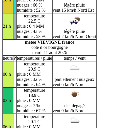
nuages : 66 %
légère pluie
humidite : 52 %
vent 15 km/h Nord Est
temperature
22.5 C
21 h
pluie : 0.4 MM
nuages : 43 %
légère pluie
humidite : 58 %
vent 2 km/h Nord Ouest
meteo VIEVIGNE france
cote d or bourgogne
mardi 11 aout 2026
heure
P
temperatures / pluie
temps / vent
temperature
20.9 C
00 h
pluie : 0 MM
nuages : 32 %
partiellement nuageux
humidite : 64 %
vent 6 km/h Nord
temperature
18.9 C
03 h
pluie : 0 MM
nuages : 7 %
ciel dégagé
humidite : 67 %
vent 9 km/h Nord
temperature
20.1 C
06 h
pluie : 0 MM