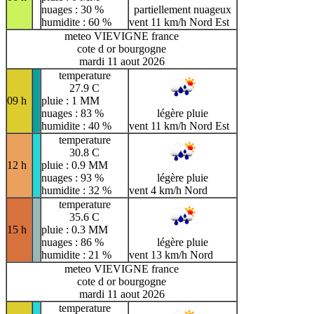
nuages : 30 %
partiellement nuageux
humidite : 60 %
vent 11 km/h Nord Est
meteo VIEVIGNE france
cote d or bourgogne
mardi 11 aout 2026
temperature
27.9 C
09 h
pluie : 1 MM
nuages : 83 %
légère pluie
humidite : 40 %
vent 11 km/h Nord Est
temperature
30.8 C
12 h
pluie : 0.9 MM
nuages : 93 %
légère pluie
humidite : 32 %
vent 4 km/h Nord
temperature
35.6 C
15 h
pluie : 0.3 MM
nuages : 86 %
légère pluie
humidite : 21 %
vent 13 km/h Nord
meteo VIEVIGNE france
cote d or bourgogne
mardi 11 aout 2026
temperature