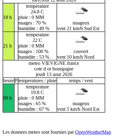
temperature
24.8 C
18 h
pluie : 0 MM
nuages : 70 %
nuageux
humidite : 49 %
vent 21 km/h Sud Est
temperature
22 C
21 h
pluie : 0 MM
nuages : 100 %
couvert
humidite : 53 %
vent 10 km/h Nord
meteo VIEVIGNE france
cote d or bourgogne
jeudi 13 aout 2026
heure
P
temperatures / pluie
temps / vent
temperature
19.8 C
00 h
pluie : 0 MM
nuages : 65 %
nuageux
humidite : 67 %
vent 5 km/h Nord Est
Les donnees meteo sont fournies par
OpenWeatherMap