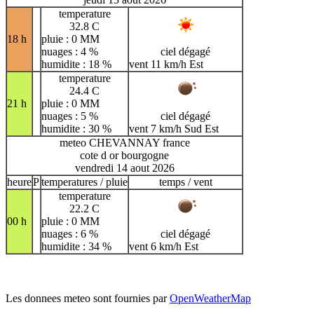
temperature
32.8 C
18 h
pluie : 0 MM
nuages : 4 %
ciel dégagé
humidite : 18 %
vent 11 km/h Est
temperature
24.4 C
21 h
pluie : 0 MM
nuages : 5 %
ciel dégagé
humidite : 30 %
vent 7 km/h Sud Est
meteo CHEVANNAY france
cote d or bourgogne
vendredi 14 aout 2026
heure
P
temperatures / pluie
temps / vent
temperature
22.2 C
00 h
pluie : 0 MM
nuages : 6 %
ciel dégagé
humidite : 34 %
vent 6 km/h Est
Les donnees meteo sont fournies par
OpenWeatherMap