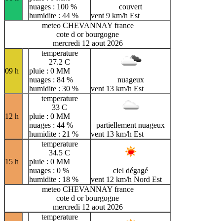
nuages : 100 %
couvert
humidite : 44 %
vent 9 km/h Est
meteo CHEVANNAY france
cote d or bourgogne
mercredi 12 aout 2026
temperature
27.2 C
09 h
pluie : 0 MM
nuages : 84 %
nuageux
humidite : 30 %
vent 13 km/h Est
temperature
33 C
12 h
pluie : 0 MM
nuages : 44 %
partiellement nuageux
humidite : 21 %
vent 13 km/h Est
temperature
34.5 C
15 h
pluie : 0 MM
nuages : 0 %
ciel dégagé
humidite : 18 %
vent 12 km/h Nord Est
meteo CHEVANNAY france
cote d or bourgogne
mercredi 12 aout 2026
temperature