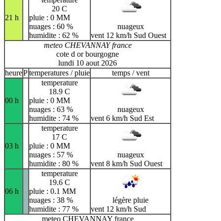
20 C
21 h
pluie : 0 MM
nuages : 60 %
nuageux
humidite : 62 %
vent 12 km/h Sud Ouest
meteo CHEVANNAY france
cote d or bourgogne
lundi 10 aout 2026
heure
P
temperatures / pluie
temps / vent
temperature
18.9 C
00 h
pluie : 0 MM
nuages : 63 %
nuageux
humidite : 74 %
vent 6 km/h Sud Est
temperature
17 C
03 h
pluie : 0 MM
nuages : 57 %
nuageux
humidite : 80 %
vent 8 km/h Sud Ouest
temperature
19.6 C
06 h
pluie : 0.1 MM
nuages : 38 %
légère pluie
humidite : 77 %
vent 12 km/h Sud
meteo CHEVANNAY france