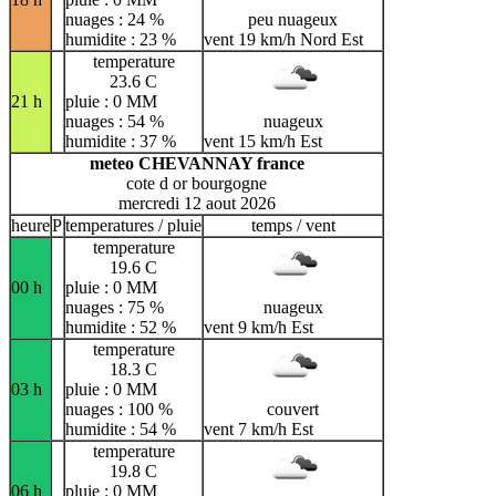
nuages : 24 %
peu nuageux
humidite : 23 %
vent 19 km/h Nord Est
temperature
23.6 C
21 h
pluie : 0 MM
nuages : 54 %
nuageux
humidite : 37 %
vent 15 km/h Est
meteo CHEVANNAY france
cote d or bourgogne
mercredi 12 aout 2026
heure
P
temperatures / pluie
temps / vent
temperature
19.6 C
00 h
pluie : 0 MM
nuages : 75 %
nuageux
humidite : 52 %
vent 9 km/h Est
temperature
18.3 C
03 h
pluie : 0 MM
nuages : 100 %
couvert
humidite : 54 %
vent 7 km/h Est
temperature
19.8 C
06 h
pluie : 0 MM