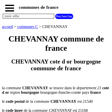
communes de france
accueil
communes
nouvelles
accueil
>
communes C
> CHEVANNAY
regions
communes
CHEVANNAY commune de
par
region
france
communes
par
departement
CHEVANNAY cote d or bourgogne
communes
commune de france
commencant
par
A
B
C
D
E
F
G
H
I
J
K
L
M
N
la
commune
CHEVANNAY
se trouve dans le
departement 21
cote
d or
region
bourgogne
bourgogne-franche-comte pays
france
O
P
Q
R
S
T
U
V
W
X
Y
Z
le
code postal
de la
commune
CHEVANNAY
est 21540
le
code insee
de la
commune
CHEVANNAY
est 21168