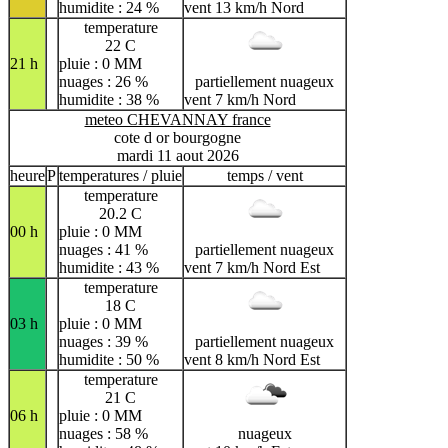
humidite : 24 %
vent 13 km/h Nord
temperature
22 C
21 h
pluie : 0 MM
nuages : 26 %
partiellement nuageux
humidite : 38 %
vent 7 km/h Nord
meteo CHEVANNAY france
cote d or bourgogne
mardi 11 aout 2026
heure
P
temperatures / pluie
temps / vent
temperature
20.2 C
00 h
pluie : 0 MM
nuages : 41 %
partiellement nuageux
humidite : 43 %
vent 7 km/h Nord Est
temperature
18 C
03 h
pluie : 0 MM
nuages : 39 %
partiellement nuageux
humidite : 50 %
vent 8 km/h Nord Est
temperature
21 C
06 h
pluie : 0 MM
nuages : 58 %
nuageux