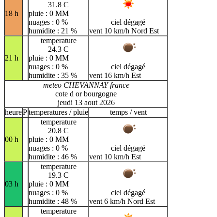
31.8 C
18 h
pluie : 0 MM
nuages : 0 %
ciel dégagé
humidite : 21 %
vent 10 km/h Nord Est
temperature
24.3 C
21 h
pluie : 0 MM
nuages : 0 %
ciel dégagé
humidite : 35 %
vent 16 km/h Est
meteo CHEVANNAY france
cote d or bourgogne
jeudi 13 aout 2026
heure
P
temperatures / pluie
temps / vent
temperature
20.8 C
00 h
pluie : 0 MM
nuages : 0 %
ciel dégagé
humidite : 46 %
vent 10 km/h Est
temperature
19.3 C
03 h
pluie : 0 MM
nuages : 0 %
ciel dégagé
humidite : 48 %
vent 6 km/h Nord Est
temperature