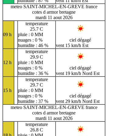
humidite : 87 %
vent 11 km/h Est
meteo SAINT-MICHEL-EN-GREVE france
cotes d armor bretagne
mardi 11 aout 2026
temperature
25.7 C
09 h
pluie : 0 MM
nuages : 0 %
ciel dégagé
humidite : 46 %
vent 15 km/h Est
temperature
29.9 C
12 h
pluie : 0 MM
nuages : 0 %
ciel dégagé
humidite : 36 %
vent 19 km/h Nord Est
temperature
29.7 C
15 h
pluie : 0 MM
nuages : 0 %
ciel dégagé
humidite : 37 %
vent 29 km/h Nord Est
meteo SAINT-MICHEL-EN-GREVE france
cotes d armor bretagne
mardi 11 aout 2026
temperature
26.8 C
18 h
pluie : 0 MM