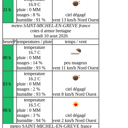
16.9 C
21 h
pluie : 0 MM
nuages : 8 %
ciel dégagé
humidite : 91 %
vent 13 km/h Nord Ouest
meteo SAINT-MICHEL-EN-GREVE france
cotes d armor bretagne
lundi 10 aout 2026
heure
P
temperatures / pluie
temps / vent
temperature
16.7 C
00 h
pluie : 0 MM
nuages : 14 %
peu nuageux
humidite : 93 %
vent 11 km/h Nord Ouest
temperature
16.2 C
03 h
pluie : 0 MM
nuages : 2 %
ciel dégagé
humidite : 93 %
vent 8 km/h Nord Ouest
temperature
16.5 C
06 h
pluie : 0 MM
nuages : 3 %
ciel dégagé
humidite : 94 %
vent 2 km/h Nord Ouest
meteo SAINT-MICHEL-EN-GREVE france