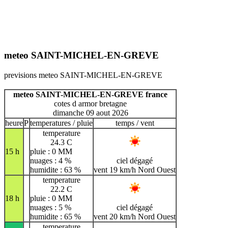
meteo SAINT-MICHEL-EN-GREVE
previsions meteo SAINT-MICHEL-EN-GREVE
meteo SAINT-MICHEL-EN-GREVE france
cotes d armor bretagne
dimanche 09 aout 2026
heure
P
temperatures / pluie
temps / vent
temperature
24.3 C
15 h
pluie : 0 MM
nuages : 4 %
ciel dégagé
humidite : 63 %
vent 19 km/h Nord Ouest
temperature
22.2 C
18 h
pluie : 0 MM
nuages : 5 %
ciel dégagé
humidite : 65 %
vent 20 km/h Nord Ouest
temperature