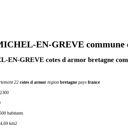
MICHEL-EN-GREVE commune de
-EN-GREVE cotes d armor bretagne comm
rtement 22
cotes d armor
region
bretagne
pays
france
22300
9
500 habitants
 4,69 km2