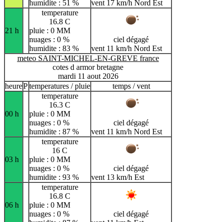
humidite : 51 %
vent 17 km/h Nord Est
temperature
16.8 C
21 h
pluie : 0 MM
nuages : 0 %
ciel dégagé
humidite : 83 %
vent 11 km/h Nord Est
meteo SAINT-MICHEL-EN-GREVE france
cotes d armor bretagne
mardi 11 aout 2026
heure
P
temperatures / pluie
temps / vent
temperature
16.3 C
00 h
pluie : 0 MM
nuages : 0 %
ciel dégagé
humidite : 87 %
vent 11 km/h Nord Est
temperature
16 C
03 h
pluie : 0 MM
nuages : 0 %
ciel dégagé
humidite : 93 %
vent 13 km/h Est
temperature
16.8 C
06 h
pluie : 0 MM
nuages : 0 %
ciel dégagé