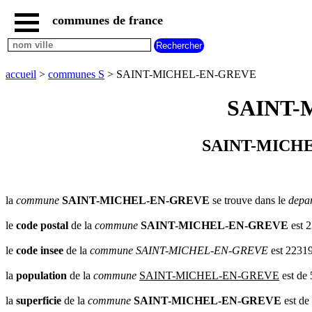
communes de france
accueil
communes
nouvelles
accueil
>
communes S
> SAINT-MICHEL-EN-GREVE
regions
communes
SAINT-
par
region
communes
SAINT-MICHEL
par
departement
communes
commencant
la
commune
SAINT-MICHEL-EN-GREVE
se trouve dans le
depa
par
A
B
C
D
E
F
G
le
code postal
de la
commune
SAINT-MICHEL-EN-GREVE
est 
H
I
J
K
L
M
N
le
code insee
de la
commune
SAINT-MICHEL-EN-GREVE
est 2231
O
P
Q
R
S
T
U
la
population
de la
commune
SAINT-MICHEL-EN-GREVE
est de 
V
W
X
Y
Z
la
superficie
de la
commune
SAINT-MICHEL-EN-GREVE
est de