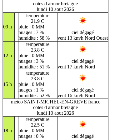
cotes d armor bretagne
lundi 10 aout 2026
temperature
21.9 C
09 h
pluie : 0 MM
nuages : 7 %
ciel dégagé
humidite : 58 %
vent 13 km/h Nord Ouest
temperature
23.8 C
12 h
pluie : 0 MM
nuages : 3 %
ciel dégagé
humidite : 51 %
vent 17 km/h Nord
temperature
23.8 C
15 h
pluie : 0 MM
nuages : 1 %
ciel dégagé
humidite : 52 %
vent 16 km/h Nord
meteo SAINT-MICHEL-EN-GREVE france
cotes d armor bretagne
lundi 10 aout 2026
temperature
22.5 C
18 h
pluie : 0 MM
nuages : 0 %
ciel dégagé