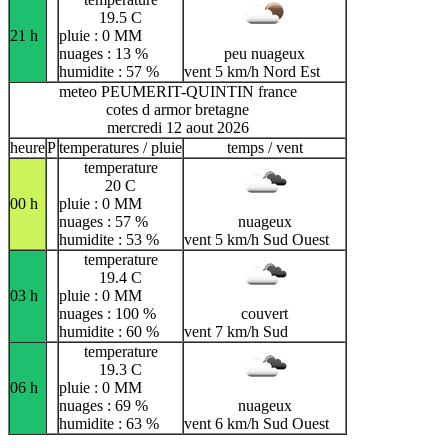
19.5 C
21 h
pluie : 0 MM
nuages : 13 %
peu nuageux
humidite : 57 %
vent 5 km/h Nord Est
meteo PEUMERIT-QUINTIN france
cotes d armor bretagne
mercredi 12 aout 2026
heure
P
temperatures / pluie
temps / vent
temperature
20 C
00 h
pluie : 0 MM
nuages : 57 %
nuageux
humidite : 53 %
vent 5 km/h Sud Ouest
temperature
19.4 C
03 h
pluie : 0 MM
nuages : 100 %
couvert
humidite : 60 %
vent 7 km/h Sud
temperature
19.3 C
06 h
pluie : 0 MM
nuages : 69 %
nuageux
humidite : 63 %
vent 6 km/h Sud Ouest