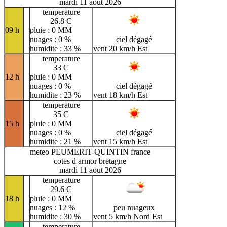
mardi 11 aout 2026
temperature
26.8 C
09 h
pluie : 0 MM
nuages : 0 %
ciel dégagé
humidite : 33 %
vent 20 km/h Est
temperature
33 C
12 h
pluie : 0 MM
nuages : 0 %
ciel dégagé
humidite : 23 %
vent 18 km/h Est
temperature
35 C
15 h
pluie : 0 MM
nuages : 0 %
ciel dégagé
humidite : 21 %
vent 15 km/h Est
meteo PEUMERIT-QUINTIN france
cotes d armor bretagne
mardi 11 aout 2026
temperature
29.6 C
18 h
pluie : 0 MM
nuages : 12 %
peu nuageux
humidite : 30 %
vent 5 km/h Nord Est
temperature