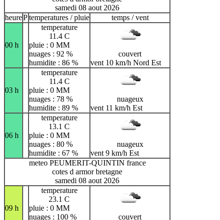
samedi 08 aout 2026
heure
P
temperatures / pluie
temps / vent
temperature
11.4 C
00 h
pluie : 0 MM
nuages : 92 %
couvert
humidite : 86 %
vent 10 km/h Nord Est
temperature
11.4 C
03 h
pluie : 0 MM
nuages : 78 %
nuageux
humidite : 89 %
vent 11 km/h Est
temperature
13.1 C
06 h
pluie : 0 MM
nuages : 80 %
nuageux
humidite : 67 %
vent 9 km/h Est
meteo PEUMERIT-QUINTIN france
cotes d armor bretagne
samedi 08 aout 2026
temperature
23.1 C
09 h
pluie : 0 MM
nuages : 100 %
couvert