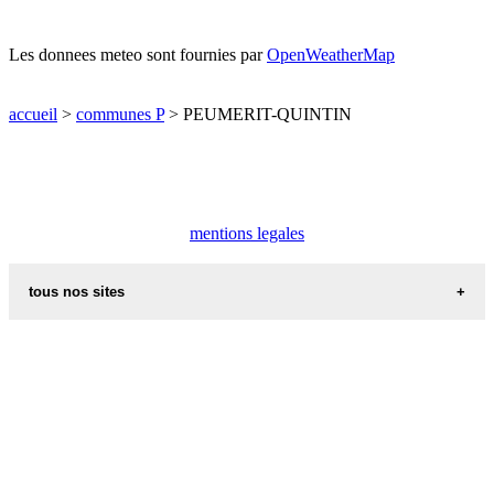
Les donnees meteo sont fournies par
OpenWeatherMap
accueil
>
communes P
> PEUMERIT-QUINTIN
mentions legales
tous nos sites
villes et villages en alsace
sites de france
portail region alsace
meteo alsace