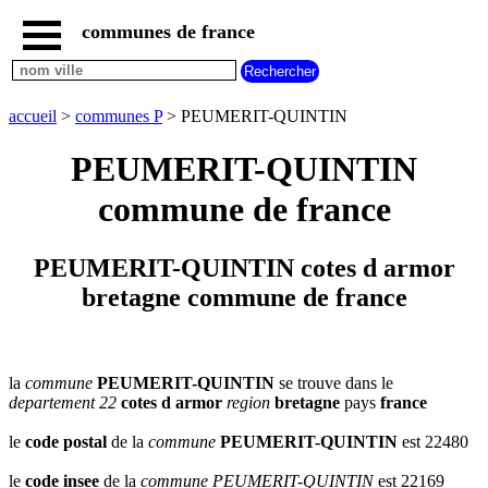
communes de france
accueil
communes
nouvelles
accueil
>
communes P
> PEUMERIT-QUINTIN
regions
communes
PEUMERIT-QUINTIN
par
region
commune de france
communes
par
departement
PEUMERIT-QUINTIN cotes d armor
communes
bretagne commune de france
commencant
par
A
B
C
D
E
F
G
H
I
J
K
L
M
N
la
commune
PEUMERIT-QUINTIN
se trouve dans le
departement 22
cotes d armor
region
bretagne
pays
france
O
P
Q
R
S
T
U
V
W
X
Y
Z
le
code postal
de la
commune
PEUMERIT-QUINTIN
est 22480
le
code insee
de la
commune
PEUMERIT-QUINTIN
est 22169