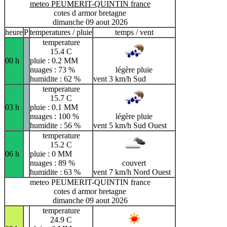
meteo PEUMERIT-QUINTIN france
cotes d armor bretagne
dimanche 09 aout 2026
heure
P
temperatures / pluie
temps / vent
temperature
15.4 C
00 h
pluie : 0.2 MM
nuages : 73 %
légère pluie
humidite : 62 %
vent 3 km/h Sud
temperature
15.7 C
03 h
pluie : 0.1 MM
nuages : 100 %
légère pluie
humidite : 56 %
vent 5 km/h Sud Ouest
temperature
15.2 C
06 h
pluie : 0 MM
nuages : 89 %
couvert
humidite : 63 %
vent 7 km/h Nord Ouest
meteo PEUMERIT-QUINTIN france
cotes d armor bretagne
dimanche 09 aout 2026
temperature
24.9 C