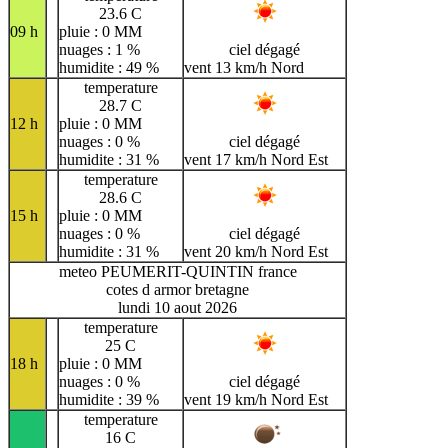
23.6 C
09 h
pluie : 0 MM
nuages : 1 %
ciel dégagé
humidite : 49 %
vent 13 km/h Nord
temperature
28.7 C
12 h
pluie : 0 MM
nuages : 0 %
ciel dégagé
humidite : 31 %
vent 17 km/h Nord Est
temperature
28.6 C
15 h
pluie : 0 MM
nuages : 0 %
ciel dégagé
humidite : 31 %
vent 20 km/h Nord Est
meteo PEUMERIT-QUINTIN france
cotes d armor bretagne
lundi 10 aout 2026
temperature
25 C
18 h
pluie : 0 MM
nuages : 0 %
ciel dégagé
humidite : 39 %
vent 19 km/h Nord Est
temperature
16 C