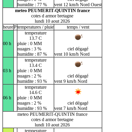
humidite : 77 %
vent 12 km/h Nord Ouest
meteo PEUMERIT-QUINTIN france
cotes d armor bretagne
lundi 10 aout 2026
heure
P
temperatures / pluie
temps / vent
temperature
13.7 C
00 h
pluie : 0 MM
nuages : 3 %
ciel dégagé
humidite : 87 %
vent 10 km/h Nord
temperature
13.4 C
03 h
pluie : 0 MM
nuages : 2 %
ciel dégagé
humidite : 93 %
vent 9 km/h Nord
temperature
14.6 C
06 h
pluie : 0 MM
nuages : 2 %
ciel dégagé
humidite : 93 %
vent 7 km/h Nord
meteo PEUMERIT-QUINTIN france
cotes d armor bretagne
lundi 10 aout 2026
temperature