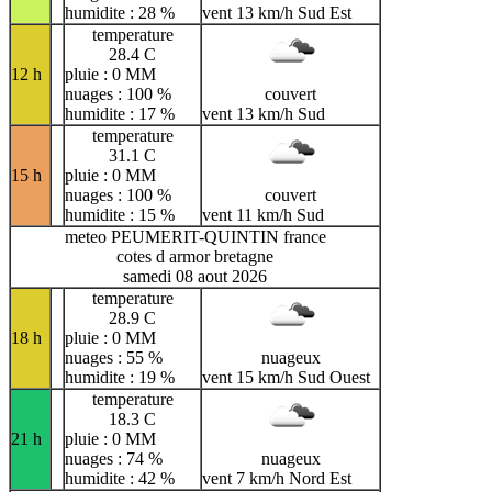
humidite : 28 %
vent 13 km/h Sud Est
temperature
28.4 C
12 h
pluie : 0 MM
nuages : 100 %
couvert
humidite : 17 %
vent 13 km/h Sud
temperature
31.1 C
15 h
pluie : 0 MM
nuages : 100 %
couvert
humidite : 15 %
vent 11 km/h Sud
meteo PEUMERIT-QUINTIN france
cotes d armor bretagne
samedi 08 aout 2026
temperature
28.9 C
18 h
pluie : 0 MM
nuages : 55 %
nuageux
humidite : 19 %
vent 15 km/h Sud Ouest
temperature
18.3 C
21 h
pluie : 0 MM
nuages : 74 %
nuageux
humidite : 42 %
vent 7 km/h Nord Est