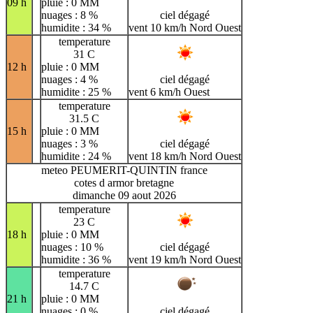
09 h
pluie : 0 MM
nuages : 8 %
ciel dégagé
humidite : 34 %
vent 10 km/h Nord Ouest
temperature
31 C
12 h
pluie : 0 MM
nuages : 4 %
ciel dégagé
humidite : 25 %
vent 6 km/h Ouest
temperature
31.5 C
15 h
pluie : 0 MM
nuages : 3 %
ciel dégagé
humidite : 24 %
vent 18 km/h Nord Ouest
meteo PEUMERIT-QUINTIN france
cotes d armor bretagne
dimanche 09 aout 2026
temperature
23 C
18 h
pluie : 0 MM
nuages : 10 %
ciel dégagé
humidite : 36 %
vent 19 km/h Nord Ouest
temperature
14.7 C
21 h
pluie : 0 MM
nuages : 0 %
ciel dégagé