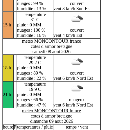
nuages : 99 %
couvert
humidite : 13 %
vent 8 km/h Sud Est
temperature
31 C
15 h
pluie : 0 MM
nuages : 100 %
couvert
humidite : 16 %
vent 4 km/h Est
meteo MONCONTOUR france
cotes d armor bretagne
samedi 08 aout 2026
temperature
29.2 C
18 h
pluie : 0 MM
nuages : 89 %
couvert
humidite : 22 %
vent 6 km/h Nord Est
temperature
19.9 C
21 h
pluie : 0 MM
nuages : 66 %
nuageux
humidite : 47 %
vent 6 km/h Nord Est
meteo MONCONTOUR france
cotes d armor bretagne
dimanche 09 aout 2026
heure
P
temperatures / pluie
temps / vent