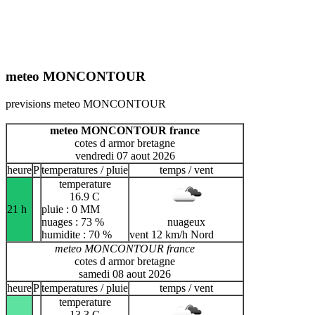
meteo MONCONTOUR
previsions meteo MONCONTOUR
meteo MONCONTOUR france
cotes d armor bretagne
vendredi 07 aout 2026
heure
P
temperatures / pluie
temps / vent
temperature
16.9 C
21 h
pluie : 0 MM
nuages : 73 %
nuageux
humidite : 70 %
vent 12 km/h Nord
meteo MONCONTOUR france
cotes d armor bretagne
samedi 08 aout 2026
heure
P
temperatures / pluie
temps / vent
temperature
13.3 C