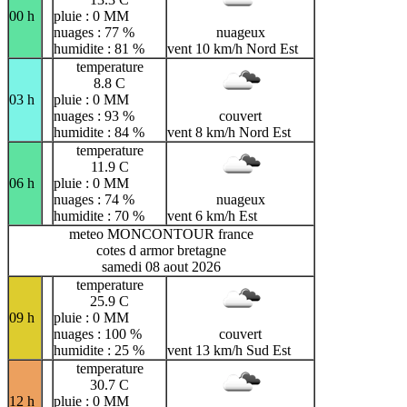
00 h
pluie : 0 MM
nuages : 77 %
nuageux
humidite : 81 %
vent 10 km/h Nord Est
temperature
8.8 C
03 h
pluie : 0 MM
nuages : 93 %
couvert
humidite : 84 %
vent 8 km/h Nord Est
temperature
11.9 C
06 h
pluie : 0 MM
nuages : 74 %
nuageux
humidite : 70 %
vent 6 km/h Est
meteo MONCONTOUR france
cotes d armor bretagne
samedi 08 aout 2026
temperature
25.9 C
09 h
pluie : 0 MM
nuages : 100 %
couvert
humidite : 25 %
vent 13 km/h Sud Est
temperature
30.7 C
12 h
pluie : 0 MM