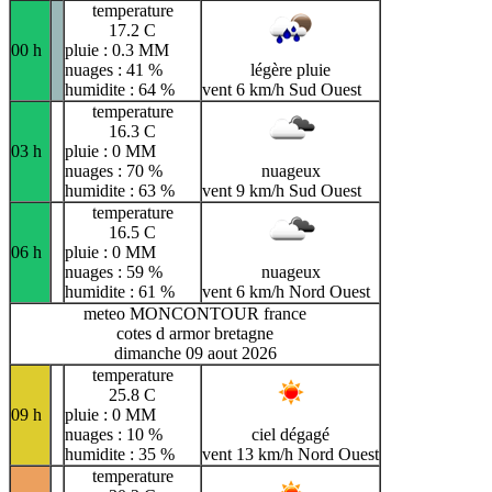
temperature
17.2 C
00 h
pluie : 0.3 MM
nuages : 41 %
légère pluie
humidite : 64 %
vent 6 km/h Sud Ouest
temperature
16.3 C
03 h
pluie : 0 MM
nuages : 70 %
nuageux
humidite : 63 %
vent 9 km/h Sud Ouest
temperature
16.5 C
06 h
pluie : 0 MM
nuages : 59 %
nuageux
humidite : 61 %
vent 6 km/h Nord Ouest
meteo MONCONTOUR france
cotes d armor bretagne
dimanche 09 aout 2026
temperature
25.8 C
09 h
pluie : 0 MM
nuages : 10 %
ciel dégagé
humidite : 35 %
vent 13 km/h Nord Ouest
temperature