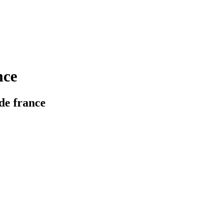
ce
e france