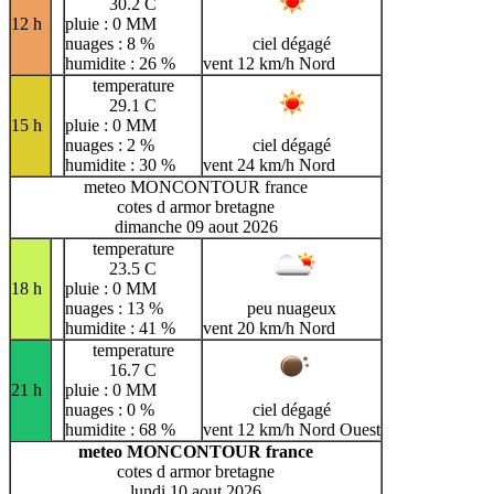
30.2 C
12 h
pluie : 0 MM
nuages : 8 %
ciel dégagé
humidite : 26 %
vent 12 km/h Nord
temperature
29.1 C
15 h
pluie : 0 MM
nuages : 2 %
ciel dégagé
humidite : 30 %
vent 24 km/h Nord
meteo MONCONTOUR france
cotes d armor bretagne
dimanche 09 aout 2026
temperature
23.5 C
18 h
pluie : 0 MM
nuages : 13 %
peu nuageux
humidite : 41 %
vent 20 km/h Nord
temperature
16.7 C
21 h
pluie : 0 MM
nuages : 0 %
ciel dégagé
humidite : 68 %
vent 12 km/h Nord Ouest
meteo MONCONTOUR france
cotes d armor bretagne
lundi 10 aout 2026