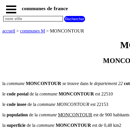
communes de france
accueil
communes
nouvelles
accueil
>
communes M
> MONCONTOUR
regions
communes
M
par
region
communes
MONCONT
par
departement
communes
commencant
la
commune
MONCONTOUR
se trouve dans le
departement 22
co
par
A
B
C
D
E
F
G
le
code postal
de la
commune
MONCONTOUR
est 22510
H
I
J
K
L
M
N
le
code insee
de la
commune
MONCONTOUR
est 22153
O
P
Q
R
S
T
U
la
population
de la
commune
MONCONTOUR
est de 900 habitants
V
W
X
Y
Z
la
superficie
de la
commune
MONCONTOUR
est de 0,48 km2