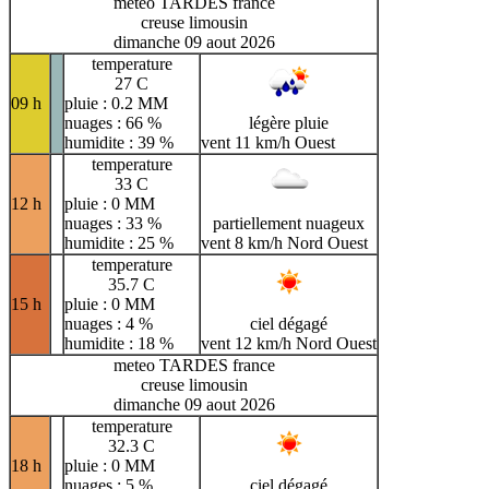
meteo TARDES france
creuse limousin
dimanche 09 aout 2026
temperature
27 C
09 h
pluie : 0.2 MM
nuages : 66 %
légère pluie
humidite : 39 %
vent 11 km/h Ouest
temperature
33 C
12 h
pluie : 0 MM
nuages : 33 %
partiellement nuageux
humidite : 25 %
vent 8 km/h Nord Ouest
temperature
35.7 C
15 h
pluie : 0 MM
nuages : 4 %
ciel dégagé
humidite : 18 %
vent 12 km/h Nord Ouest
meteo TARDES france
creuse limousin
dimanche 09 aout 2026
temperature
32.3 C
18 h
pluie : 0 MM
nuages : 5 %
ciel dégagé