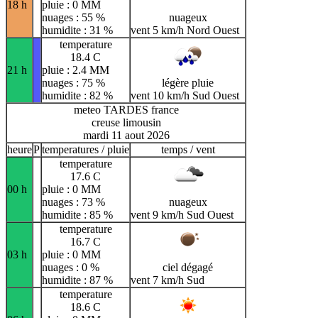
18 h
pluie : 0 MM
nuages : 55 %
nuageux
humidite : 31 %
vent 5 km/h Nord Ouest
temperature
18.4 C
21 h
pluie : 2.4 MM
nuages : 75 %
légère pluie
humidite : 82 %
vent 10 km/h Sud Ouest
meteo TARDES france
creuse limousin
mardi 11 aout 2026
heure
P
temperatures / pluie
temps / vent
temperature
17.6 C
00 h
pluie : 0 MM
nuages : 73 %
nuageux
humidite : 85 %
vent 9 km/h Sud Ouest
temperature
16.7 C
03 h
pluie : 0 MM
nuages : 0 %
ciel dégagé
humidite : 87 %
vent 7 km/h Sud
temperature
18.6 C