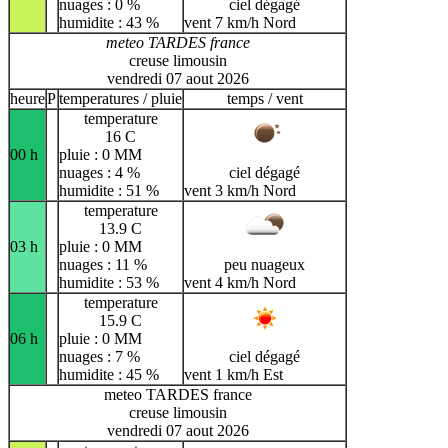
nuages : 0 %
ciel dégagé
humidite : 43 %
vent 7 km/h Nord
meteo TARDES france
creuse limousin
vendredi 07 aout 2026
heure
P
temperatures / pluie
temps / vent
temperature
16 C
00 h
pluie : 0 MM
nuages : 4 %
ciel dégagé
humidite : 51 %
vent 3 km/h Nord
temperature
13.9 C
03 h
pluie : 0 MM
nuages : 11 %
peu nuageux
humidite : 53 %
vent 4 km/h Nord
temperature
15.9 C
06 h
pluie : 0 MM
nuages : 7 %
ciel dégagé
humidite : 45 %
vent 1 km/h Est
meteo TARDES france
creuse limousin
vendredi 07 aout 2026