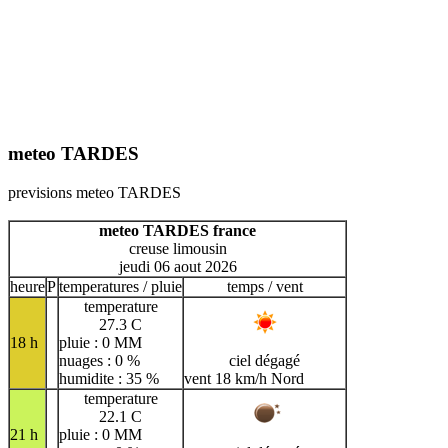
meteo TARDES
previsions meteo TARDES
meteo TARDES france
creuse limousin
jeudi 06 aout 2026
heure
P
temperatures / pluie
temps / vent
temperature
27.3 C
18 h
pluie : 0 MM
nuages : 0 %
ciel dégagé
humidite : 35 %
vent 18 km/h Nord
temperature
22.1 C
21 h
pluie : 0 MM