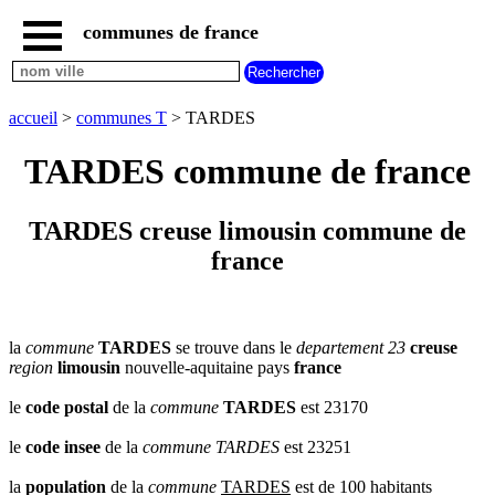
communes de france
accueil
communes
nouvelles
accueil
>
communes T
> TARDES
regions
communes
TARDES commune de france
par
region
communes
TARDES creuse limousin commune de
par
france
departement
communes
commencant
par
A
B
C
D
E
F
G
la
commune
TARDES
se trouve dans le
departement 23
creuse
region
limousin
nouvelle-aquitaine pays
france
H
I
J
K
L
M
N
le
code postal
de la
commune
TARDES
est 23170
O
P
Q
R
S
T
U
V
W
X
Y
Z
le
code insee
de la
commune
TARDES
est 23251
la
population
de la
commune
TARDES
est de 100 habitants