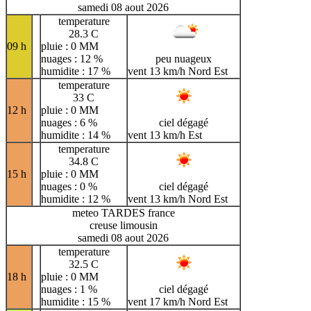
samedi 08 aout 2026
temperature
28.3 C
09 h
pluie : 0 MM
nuages : 12 %
peu nuageux
humidite : 17 %
vent 13 km/h Nord Est
temperature
33 C
12 h
pluie : 0 MM
nuages : 6 %
ciel dégagé
humidite : 14 %
vent 13 km/h Est
temperature
34.8 C
15 h
pluie : 0 MM
nuages : 0 %
ciel dégagé
humidite : 12 %
vent 13 km/h Nord Est
meteo TARDES france
creuse limousin
samedi 08 aout 2026
temperature
32.5 C
18 h
pluie : 0 MM
nuages : 1 %
ciel dégagé
humidite : 15 %
vent 17 km/h Nord Est