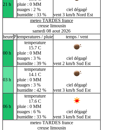
21 h
pluie : 0 MM
nuages : 2 %
ciel dégagé
humidite : 33 %
vent 3 km/h Nord Est
meteo TARDES france
creuse limousin
samedi 08 aout 2026
heure
P
temperatures / pluie
temps / vent
temperature
15.7 C
00 h
pluie : 0 MM
nuages : 3 %
ciel dégagé
humidite : 39 %
vent 2 km/h Sud Est
temperature
14.1 C
03 h
pluie : 0 MM
nuages : 3 %
ciel dégagé
humidite : 42 %
vent 3 km/h Sud Est
temperature
17.6 C
06 h
pluie : 0 MM
nuages : 6 %
ciel dégagé
humidite : 33 %
vent 3 km/h Sud Est
meteo TARDES france
creuse limousin