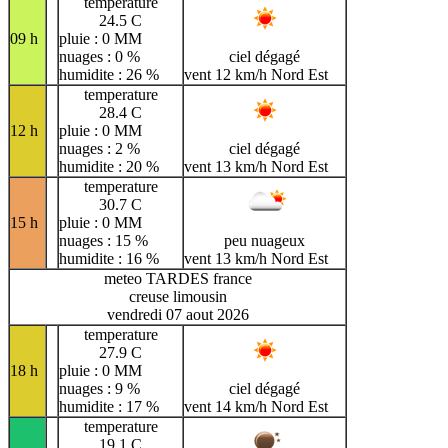
temperature
24.5 C
09 h
pluie : 0 MM
nuages : 0 %
ciel dégagé
humidite : 26 %
vent 12 km/h Nord Est
temperature
28.4 C
12 h
pluie : 0 MM
nuages : 2 %
ciel dégagé
humidite : 20 %
vent 13 km/h Nord Est
temperature
30.7 C
15 h
pluie : 0 MM
nuages : 15 %
peu nuageux
humidite : 16 %
vent 13 km/h Nord Est
meteo TARDES france
creuse limousin
vendredi 07 aout 2026
temperature
27.9 C
18 h
pluie : 0 MM
nuages : 9 %
ciel dégagé
humidite : 17 %
vent 14 km/h Nord Est
temperature
19.1 C