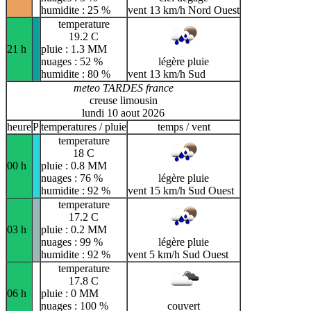
humidite : 25 %
vent 13 km/h Nord Ouest
temperature
19.2 C
21 h
pluie : 1.3 MM
nuages : 52 %
légère pluie
humidite : 80 %
vent 13 km/h Sud
meteo TARDES france
creuse limousin
lundi 10 aout 2026
heure
P
temperatures / pluie
temps / vent
temperature
18 C
00 h
pluie : 0.8 MM
nuages : 76 %
légère pluie
humidite : 92 %
vent 15 km/h Sud Ouest
temperature
17.2 C
03 h
pluie : 0.2 MM
nuages : 99 %
légère pluie
humidite : 92 %
vent 5 km/h Sud Ouest
temperature
17.8 C
06 h
pluie : 0 MM
nuages : 100 %
couvert