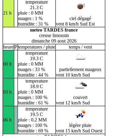
temperature
21.3 C
21 h
pluie : 0 MM
nuages : 1 %
ciel dégagé
humidite : 31 %
vent 8 km/h Sud Est
meteo TARDES france
creuse limousin
dimanche 09 aout 2026
heure
P
temperatures / pluie
temps / vent
temperature
19.3 C
00 h
pluie : 0 MM
nuages : 33 %
partiellement nuageux
humidite : 44 %
vent 10 km/h Sud
temperature
18.9 C
03 h
pluie : 0 MM
nuages : 100 %
couvert
humidite : 61 %
vent 12 km/h Sud
temperature
19.5 C
06 h
pluie : 0.2 MM
nuages : 100 %
légère pluie
humidite : 69 %
vent 15 km/h Sud Ouest