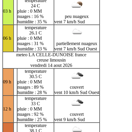
temperature
24 C
03 h
pluie : 0 MM
nuages : 16 %
peu nuageux
humidite : 35 %
vent 7 km/h Sud
temperature
26.1 C
06 h
pluie : 0 MM
nuages : 31 %
partiellement nuageux
humidite : 33 %
vent 7 km/h Sud Ouest
meteo LA CELLE-DUNOISE france
creuse limousin
vendredi 14 aout 2026
temperature
30.5 C
09 h
pluie : 0 MM
nuages : 89 %
couvert
humidite : 28 %
vent 10 km/h Sud Ouest
temperature
33 C
12 h
pluie : 0 MM
nuages : 92 %
couvert
humidite : 25 %
vent 9 km/h Sud
temperature
38.1 C