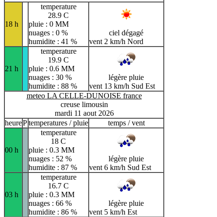
temperature
28.9 C
18 h
pluie : 0 MM
nuages : 0 %
ciel dégagé
humidite : 41 %
vent 2 km/h Nord
temperature
19.9 C
21 h
pluie : 0.6 MM
nuages : 30 %
légère pluie
humidite : 88 %
vent 13 km/h Sud Est
meteo LA CELLE-DUNOISE france
creuse limousin
mardi 11 aout 2026
heure
P
temperatures / pluie
temps / vent
temperature
18 C
00 h
pluie : 0.3 MM
nuages : 52 %
légère pluie
humidite : 87 %
vent 6 km/h Sud Est
temperature
16.7 C
03 h
pluie : 0.3 MM
nuages : 66 %
légère pluie
humidite : 86 %
vent 5 km/h Est