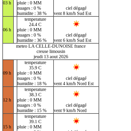
03 h
pluie : 0 MM
nuages : 0 %
ciel dégagé
humidite : 38 %
vent 8 km/h Sud Est
temperature
24.4 C
06 h
pluie : 0 MM
nuages : 0 %
ciel dégagé
humidite : 36 %
vent 6 km/h Sud Est
meteo LA CELLE-DUNOISE france
creuse limousin
jeudi 13 aout 2026
temperature
35.9 C
09 h
pluie : 0 MM
nuages : 0 %
ciel dégagé
humidite : 18 %
vent 4 km/h Nord Est
temperature
38.3 C
12 h
pluie : 0 MM
nuages : 0 %
ciel dégagé
humidite : 15 %
vent 9 km/h Nord
temperature
39.1 C
15 h
pluie : 0 MM