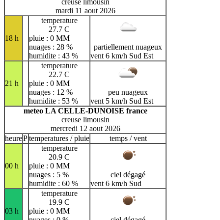
creuse limousin
mardi 11 aout 2026
temperature
27.7 C
18 h
pluie : 0 MM
nuages : 28 %
partiellement nuageux
humidite : 43 %
vent 6 km/h Sud Est
temperature
22.7 C
21 h
pluie : 0 MM
nuages : 12 %
peu nuageux
humidite : 53 %
vent 5 km/h Sud Est
meteo LA CELLE-DUNOISE france
creuse limousin
mercredi 12 aout 2026
heure
P
temperatures / pluie
temps / vent
temperature
20.9 C
00 h
pluie : 0 MM
nuages : 5 %
ciel dégagé
humidite : 60 %
vent 6 km/h Sud
temperature
19.9 C
03 h
pluie : 0 MM
nuages : 0 %
ciel dégagé