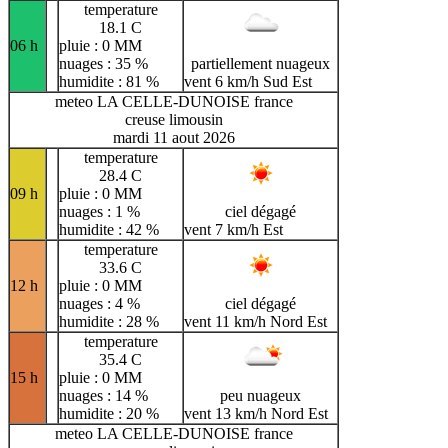
temperature
18.1 C
06 h
pluie : 0 MM
nuages : 35 %
partiellement nuageux
humidite : 81 %
vent 6 km/h Sud Est
meteo LA CELLE-DUNOISE france
creuse limousin
mardi 11 aout 2026
temperature
28.4 C
09 h
pluie : 0 MM
nuages : 1 %
ciel dégagé
humidite : 42 %
vent 7 km/h Est
temperature
33.6 C
12 h
pluie : 0 MM
nuages : 4 %
ciel dégagé
humidite : 28 %
vent 11 km/h Nord Est
temperature
35.4 C
15 h
pluie : 0 MM
nuages : 14 %
peu nuageux
humidite : 20 %
vent 13 km/h Nord Est
meteo LA CELLE-DUNOISE france