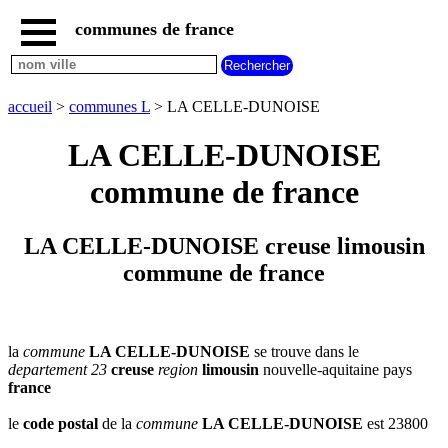
communes de france
accueil
communes
nouvelles
accueil
>
communes L
> LA CELLE-DUNOISE
regions
communes
LA CELLE-DUNOISE
par
region
commune de france
communes
par
departement
LA CELLE-DUNOISE creuse limousin
communes
commune de france
commencant
par
A
B
C
D
E
F
G
H
I
J
K
L
M
N
la
commune
LA CELLE-DUNOISE
se trouve dans le
departement 23
creuse
region
limousin
nouvelle-aquitaine pays
O
P
Q
R
S
T
U
france
V
W
X
Y
Z
le
code postal
de la
commune
LA CELLE-DUNOISE
est 23800