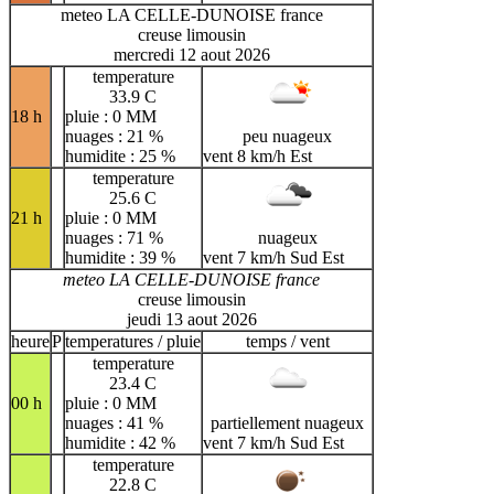
meteo LA CELLE-DUNOISE france
creuse limousin
mercredi 12 aout 2026
temperature
33.9 C
18 h
pluie : 0 MM
nuages : 21 %
peu nuageux
humidite : 25 %
vent 8 km/h Est
temperature
25.6 C
21 h
pluie : 0 MM
nuages : 71 %
nuageux
humidite : 39 %
vent 7 km/h Sud Est
meteo LA CELLE-DUNOISE france
creuse limousin
jeudi 13 aout 2026
heure
P
temperatures / pluie
temps / vent
temperature
23.4 C
00 h
pluie : 0 MM
nuages : 41 %
partiellement nuageux
humidite : 42 %
vent 7 km/h Sud Est
temperature
22.8 C