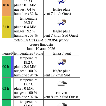
32.3 C
18 h
pluie : 0.1 MM
nuages : 64 %
légère pluie
humidite : 32 %
vent 7 km/h Ouest
temperature
26.3 C
21 h
pluie : 0.4 MM
nuages : 92 %
légère pluie
humidite : 53 %
vent 7 km/h Sud Ouest
meteo LA CELLE-DUNOISE france
creuse limousin
lundi 10 aout 2026
heure
P
temperatures / pluie
temps / vent
temperature
19.2 C
00 h
pluie : 2.4 MM
nuages : 100 %
légère pluie
humidite : 94 %
vent 17 km/h Sud
temperature
17.7 C
03 h
pluie : 0 MM
nuages : 100 %
couvert
humidite : 92 %
vent 8 km/h Sud Ouest
temperature
17.9 C