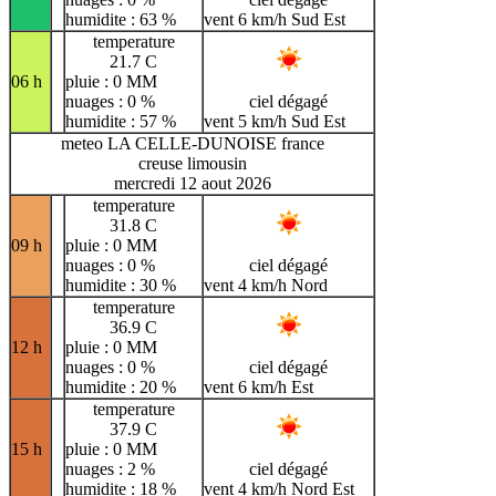
humidite : 63 %
vent 6 km/h Sud Est
temperature
21.7 C
06 h
pluie : 0 MM
nuages : 0 %
ciel dégagé
humidite : 57 %
vent 5 km/h Sud Est
meteo LA CELLE-DUNOISE france
creuse limousin
mercredi 12 aout 2026
temperature
31.8 C
09 h
pluie : 0 MM
nuages : 0 %
ciel dégagé
humidite : 30 %
vent 4 km/h Nord
temperature
36.9 C
12 h
pluie : 0 MM
nuages : 0 %
ciel dégagé
humidite : 20 %
vent 6 km/h Est
temperature
37.9 C
15 h
pluie : 0 MM
nuages : 2 %
ciel dégagé
humidite : 18 %
vent 4 km/h Nord Est