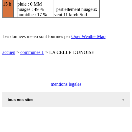
15 h
pluie : 0 MM
nuages : 49 %
partiellement nuageux
humidite : 17 %
vent 11 km/h Sud
Les donnees meteo sont fournies par
OpenWeatherMap
accueil
>
communes L
> LA CELLE-DUNOISE
mentions legales
tous nos sites
villes et villages en alsace
sites de france