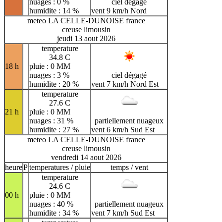
nuages : 0 %
ciel dégagé
humidite : 14 %
vent 9 km/h Nord
meteo LA CELLE-DUNOISE france
creuse limousin
jeudi 13 aout 2026
temperature
34.8 C
18 h
pluie : 0 MM
nuages : 3 %
ciel dégagé
humidite : 20 %
vent 7 km/h Nord Est
temperature
27.6 C
21 h
pluie : 0 MM
nuages : 31 %
partiellement nuageux
humidite : 27 %
vent 6 km/h Sud Est
meteo LA CELLE-DUNOISE france
creuse limousin
vendredi 14 aout 2026
heure
P
temperatures / pluie
temps / vent
temperature
24.6 C
00 h
pluie : 0 MM
nuages : 40 %
partiellement nuageux
humidite : 34 %
vent 7 km/h Sud Est