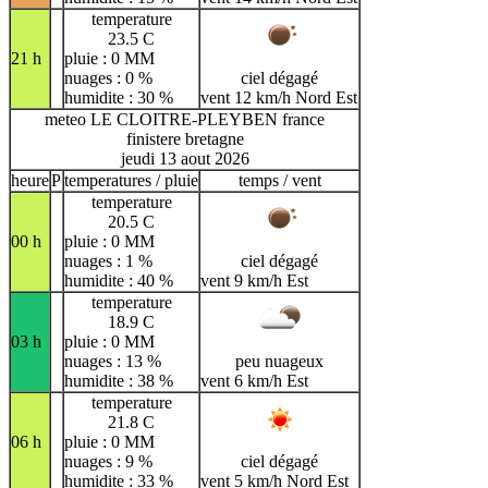
temperature
23.5 C
21 h
pluie : 0 MM
nuages : 0 %
ciel dégagé
humidite : 30 %
vent 12 km/h Nord Est
meteo LE CLOITRE-PLEYBEN france
finistere bretagne
jeudi 13 aout 2026
heure
P
temperatures / pluie
temps / vent
temperature
20.5 C
00 h
pluie : 0 MM
nuages : 1 %
ciel dégagé
humidite : 40 %
vent 9 km/h Est
temperature
18.9 C
03 h
pluie : 0 MM
nuages : 13 %
peu nuageux
humidite : 38 %
vent 6 km/h Est
temperature
21.8 C
06 h
pluie : 0 MM
nuages : 9 %
ciel dégagé
humidite : 33 %
vent 5 km/h Nord Est