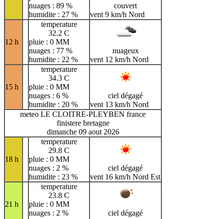
nuages : 89 %
couvert
humidite : 27 %
vent 9 km/h Nord
temperature
32.2 C
12 h
pluie : 0 MM
nuages : 77 %
nuageux
humidite : 22 %
vent 12 km/h Nord
temperature
34.3 C
15 h
pluie : 0 MM
nuages : 6 %
ciel dégagé
humidite : 20 %
vent 13 km/h Nord
meteo LE CLOITRE-PLEYBEN france
finistere bretagne
dimanche 09 aout 2026
temperature
29.8 C
18 h
pluie : 0 MM
nuages : 2 %
ciel dégagé
humidite : 23 %
vent 16 km/h Nord Est
temperature
23.8 C
21 h
pluie : 0 MM
nuages : 2 %
ciel dégagé