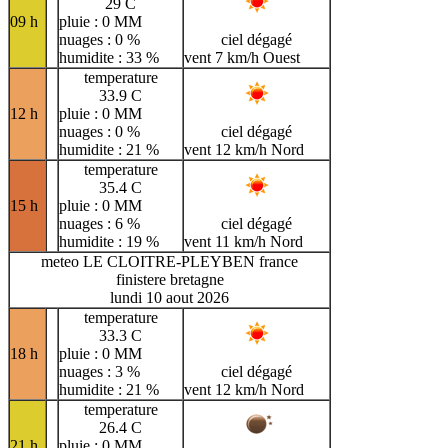
29 C
09 h
pluie : 0 MM
nuages : 0 %
ciel dégagé
humidite : 33 %
vent 7 km/h Ouest
temperature
33.9 C
12 h
pluie : 0 MM
nuages : 0 %
ciel dégagé
humidite : 21 %
vent 12 km/h Nord
temperature
35.4 C
15 h
pluie : 0 MM
nuages : 6 %
ciel dégagé
humidite : 19 %
vent 11 km/h Nord
meteo LE CLOITRE-PLEYBEN france
finistere bretagne
lundi 10 aout 2026
temperature
33.3 C
18 h
pluie : 0 MM
nuages : 3 %
ciel dégagé
humidite : 21 %
vent 12 km/h Nord
temperature
26.4 C
21 h
pluie : 0 MM