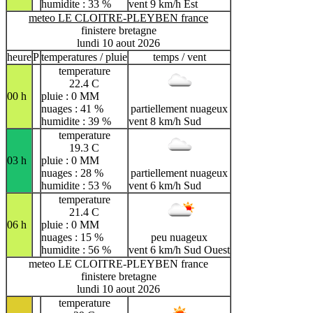
humidite : 33 %
vent 9 km/h Est
meteo LE CLOITRE-PLEYBEN france
finistere bretagne
lundi 10 aout 2026
heure
P
temperatures / pluie
temps / vent
temperature
22.4 C
00 h
pluie : 0 MM
nuages : 41 %
partiellement nuageux
humidite : 39 %
vent 8 km/h Sud
temperature
19.3 C
03 h
pluie : 0 MM
nuages : 28 %
partiellement nuageux
humidite : 53 %
vent 6 km/h Sud
temperature
21.4 C
06 h
pluie : 0 MM
nuages : 15 %
peu nuageux
humidite : 56 %
vent 6 km/h Sud Ouest
meteo LE CLOITRE-PLEYBEN france
finistere bretagne
lundi 10 aout 2026
temperature