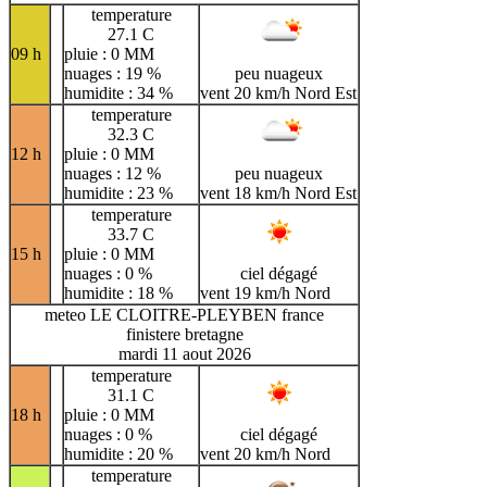
temperature
27.1 C
09 h
pluie : 0 MM
nuages : 19 %
peu nuageux
humidite : 34 %
vent 20 km/h Nord Est
temperature
32.3 C
12 h
pluie : 0 MM
nuages : 12 %
peu nuageux
humidite : 23 %
vent 18 km/h Nord Est
temperature
33.7 C
15 h
pluie : 0 MM
nuages : 0 %
ciel dégagé
humidite : 18 %
vent 19 km/h Nord
meteo LE CLOITRE-PLEYBEN france
finistere bretagne
mardi 11 aout 2026
temperature
31.1 C
18 h
pluie : 0 MM
nuages : 0 %
ciel dégagé
humidite : 20 %
vent 20 km/h Nord
temperature