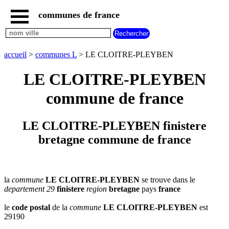
communes de france
accueil
communes
nouvelles
accueil
>
communes L
> LE CLOITRE-PLEYBEN
regions
communes
LE CLOITRE-PLEYBEN
par
region
commune de france
communes
par
departement
LE CLOITRE-PLEYBEN finistere
communes
bretagne commune de france
commencant
par
A
B
C
D
E
F
G
H
I
J
K
L
M
N
la
commune
LE CLOITRE-PLEYBEN
se trouve dans le
departement 29
finistere
region
bretagne
pays
france
O
P
Q
R
S
T
U
V
W
X
Y
Z
le
code postal
de la
commune
LE CLOITRE-PLEYBEN
est
29190