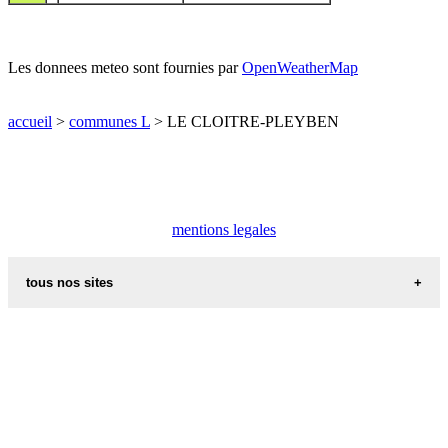
Les donnees meteo sont fournies par
OpenWeatherMap
accueil
>
communes L
> LE CLOITRE-PLEYBEN
mentions legales
tous nos sites
villes et villages en alsace
sites de france
portail region alsace
meteo alsace