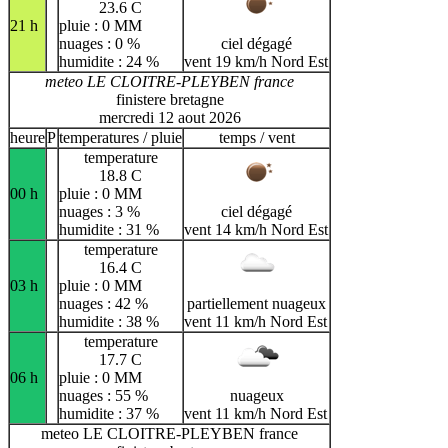
23.6 C
21 h
pluie : 0 MM
nuages : 0 %
ciel dégagé
humidite : 24 %
vent 19 km/h Nord Est
meteo LE CLOITRE-PLEYBEN france
finistere bretagne
mercredi 12 aout 2026
heure
P
temperatures / pluie
temps / vent
temperature
18.8 C
00 h
pluie : 0 MM
nuages : 3 %
ciel dégagé
humidite : 31 %
vent 14 km/h Nord Est
temperature
16.4 C
03 h
pluie : 0 MM
nuages : 42 %
partiellement nuageux
humidite : 38 %
vent 11 km/h Nord Est
temperature
17.7 C
06 h
pluie : 0 MM
nuages : 55 %
nuageux
humidite : 37 %
vent 11 km/h Nord Est
meteo LE CLOITRE-PLEYBEN france