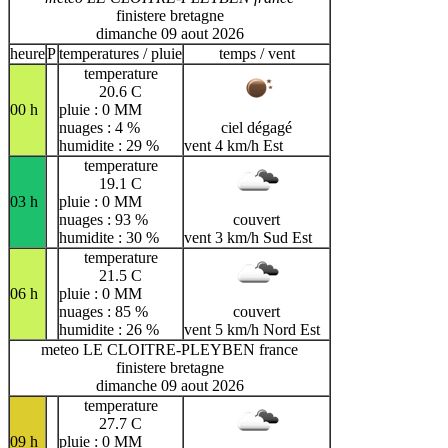
finistere bretagne
dimanche 09 aout 2026
heure
P
temperatures / pluie
temps / vent
temperature
20.6 C
00 h
pluie : 0 MM
nuages : 4 %
ciel dégagé
humidite : 29 %
vent 4 km/h Est
temperature
19.1 C
03 h
pluie : 0 MM
nuages : 93 %
couvert
humidite : 30 %
vent 3 km/h Sud Est
temperature
21.5 C
06 h
pluie : 0 MM
nuages : 85 %
couvert
humidite : 26 %
vent 5 km/h Nord Est
meteo LE CLOITRE-PLEYBEN france
finistere bretagne
dimanche 09 aout 2026
temperature
27.7 C
09 h
pluie : 0 MM