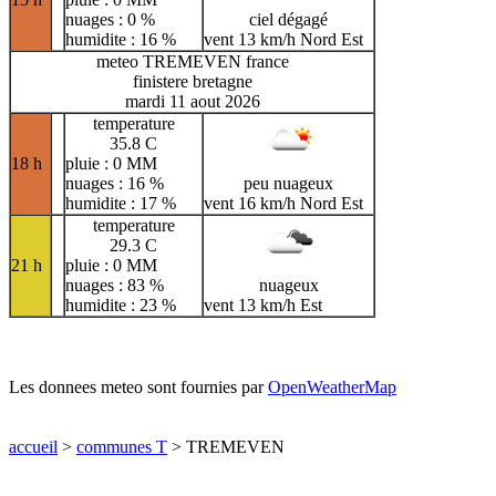
nuages : 0 %
ciel dégagé
humidite : 16 %
vent 13 km/h Nord Est
meteo TREMEVEN france
finistere bretagne
mardi 11 aout 2026
temperature
35.8 C
18 h
pluie : 0 MM
nuages : 16 %
peu nuageux
humidite : 17 %
vent 16 km/h Nord Est
temperature
29.3 C
21 h
pluie : 0 MM
nuages : 83 %
nuageux
humidite : 23 %
vent 13 km/h Est
Les donnees meteo sont fournies par
OpenWeatherMap
accueil
>
communes T
> TREMEVEN