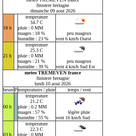
finistere bretagne
dimanche 09 aout 2026
temperature
34.7 C
18 h
pluie : 0 MM
nuages : 18 %
peu nuageux
humidite : 23 %
vent 6 km/h Ouest
temperature
25.3 C
21 h
pluie : 0 MM
nuages : 21 %
peu nuageux
humidite : 39 %
vent 4 km/h Sud Est
meteo TREMEVEN france
finistere bretagne
lundi 10 aout 2026
heure
P
temperatures / pluie
temps / vent
temperature
21.2 C
00 h
pluie : 0.2 MM
nuages : 57 %
légère pluie
humidite : 55 %
vent 16 km/h Sud
temperature
22.3 C
03 h
pluie : 0 MM