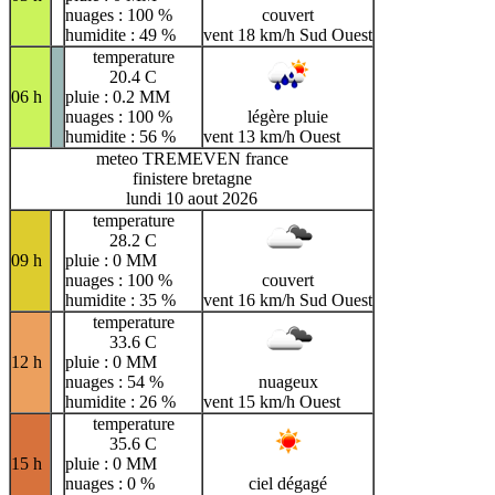
nuages : 100 %
couvert
humidite : 49 %
vent 18 km/h Sud Ouest
temperature
20.4 C
06 h
pluie : 0.2 MM
nuages : 100 %
légère pluie
humidite : 56 %
vent 13 km/h Ouest
meteo TREMEVEN france
finistere bretagne
lundi 10 aout 2026
temperature
28.2 C
09 h
pluie : 0 MM
nuages : 100 %
couvert
humidite : 35 %
vent 16 km/h Sud Ouest
temperature
33.6 C
12 h
pluie : 0 MM
nuages : 54 %
nuageux
humidite : 26 %
vent 15 km/h Ouest
temperature
35.6 C
15 h
pluie : 0 MM
nuages : 0 %
ciel dégagé