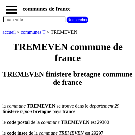
communes de france
accueil
communes
nouvelles
accueil
>
communes T
> TREMEVEN
regions
communes
TREMEVEN commune de
par
region
france
communes
par
departement
TREMEVEN finistere bretagne commune
communes
de france
commencant
par
A
B
C
D
E
F
G
H
I
J
K
L
M
N
la
commune
TREMEVEN
se trouve dans le
departement 29
finistere
region
bretagne
pays
france
O
P
Q
R
S
T
U
V
W
X
Y
Z
le
code postal
de la
commune
TREMEVEN
est 29300
le
code insee
de la
commune
TREMEVEN
est 29297