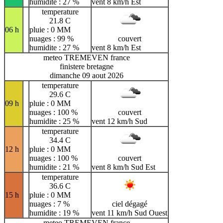
humidite : 27 %
vent 8 km/h Est
temperature
21.8 C
06 h
pluie : 0 MM
nuages : 99 %
couvert
humidite : 27 %
vent 8 km/h Est
meteo TREMEVEN france
finistere bretagne
dimanche 09 aout 2026
temperature
29.6 C
09 h
pluie : 0 MM
nuages : 100 %
couvert
humidite : 25 %
vent 12 km/h Sud
temperature
34.4 C
12 h
pluie : 0 MM
nuages : 100 %
couvert
humidite : 21 %
vent 8 km/h Sud Est
temperature
36.6 C
15 h
pluie : 0 MM
nuages : 7 %
ciel dégagé
humidite : 19 %
vent 11 km/h Sud Ouest
meteo TREMEVEN france