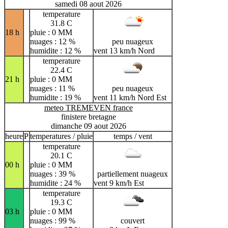
samedi 08 aout 2026
temperature
31.8 C
18 h
pluie : 0 MM
nuages : 12 %
peu nuageux
humidite : 12 %
vent 13 km/h Nord
temperature
22.4 C
21 h
pluie : 0 MM
nuages : 11 %
peu nuageux
humidite : 19 %
vent 11 km/h Nord Est
meteo TREMEVEN france
finistere bretagne
dimanche 09 aout 2026
heure
P
temperatures / pluie
temps / vent
temperature
20.1 C
00 h
pluie : 0 MM
nuages : 39 %
partiellement nuageux
humidite : 24 %
vent 9 km/h Est
temperature
19.3 C
03 h
pluie : 0 MM
nuages : 99 %
couvert