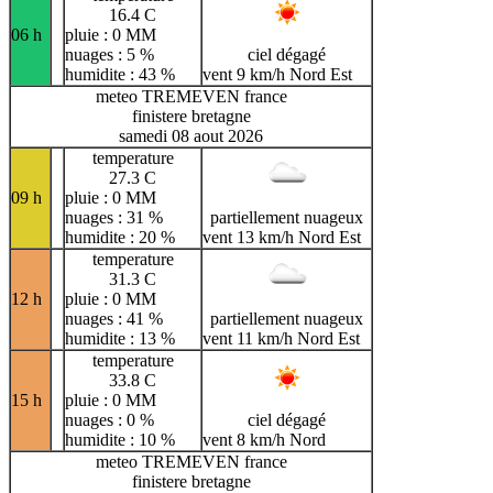
16.4 C
06 h
pluie : 0 MM
nuages : 5 %
ciel dégagé
humidite : 43 %
vent 9 km/h Nord Est
meteo TREMEVEN france
finistere bretagne
samedi 08 aout 2026
temperature
27.3 C
09 h
pluie : 0 MM
nuages : 31 %
partiellement nuageux
humidite : 20 %
vent 13 km/h Nord Est
temperature
31.3 C
12 h
pluie : 0 MM
nuages : 41 %
partiellement nuageux
humidite : 13 %
vent 11 km/h Nord Est
temperature
33.8 C
15 h
pluie : 0 MM
nuages : 0 %
ciel dégagé
humidite : 10 %
vent 8 km/h Nord
meteo TREMEVEN france
finistere bretagne