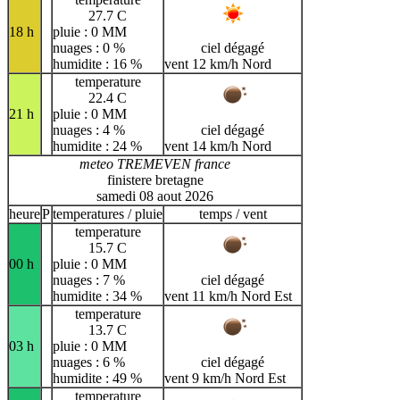
27.7 C
18 h
pluie : 0 MM
nuages : 0 %
ciel dégagé
humidite : 16 %
vent 12 km/h Nord
temperature
22.4 C
21 h
pluie : 0 MM
nuages : 4 %
ciel dégagé
humidite : 24 %
vent 14 km/h Nord
meteo TREMEVEN france
finistere bretagne
samedi 08 aout 2026
heure
P
temperatures / pluie
temps / vent
temperature
15.7 C
00 h
pluie : 0 MM
nuages : 7 %
ciel dégagé
humidite : 34 %
vent 11 km/h Nord Est
temperature
13.7 C
03 h
pluie : 0 MM
nuages : 6 %
ciel dégagé
humidite : 49 %
vent 9 km/h Nord Est
temperature