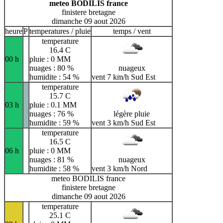
meteo BODILIS france
finistere bretagne
dimanche 09 aout 2026
heure
P
temperatures / pluie
temps / vent
temperature
16.4 C
00 h
pluie : 0 MM
nuages : 80 %
nuageux
humidite : 54 %
vent 7 km/h Sud Est
temperature
15.7 C
03 h
pluie : 0.1 MM
nuages : 76 %
légère pluie
humidite : 59 %
vent 3 km/h Sud Est
temperature
16.5 C
06 h
pluie : 0 MM
nuages : 81 %
nuageux
humidite : 58 %
vent 3 km/h Nord
meteo BODILIS france
finistere bretagne
dimanche 09 aout 2026
temperature
25.1 C