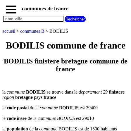
communes de france
accueil
communes
nouvelles
accueil
>
communes B
> BODILIS
regions
communes
BODILIS commune de france
par
region
communes
BODILIS finistere bretagne commune de
par
france
departement
communes
commencant
par
A
B
C
D
E
F
G
la
commune
BODILIS
se trouve dans le
departement 29
finistere
region
bretagne
pays
france
H
I
J
K
L
M
N
le
code postal
de la
commune
BODILIS
est 29400
O
P
Q
R
S
T
U
V
W
X
Y
Z
le
code insee
de la
commune
BODILIS
est 29010
la
population
de la
commune
BODILIS
est de 1500 habitants