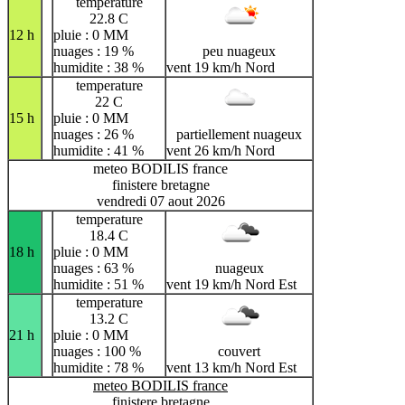
temperature
22.8 C
12 h
pluie : 0 MM
nuages : 19 %
peu nuageux
humidite : 38 %
vent 19 km/h Nord
temperature
22 C
15 h
pluie : 0 MM
nuages : 26 %
partiellement nuageux
humidite : 41 %
vent 26 km/h Nord
meteo BODILIS france
finistere bretagne
vendredi 07 aout 2026
temperature
18.4 C
18 h
pluie : 0 MM
nuages : 63 %
nuageux
humidite : 51 %
vent 19 km/h Nord Est
temperature
13.2 C
21 h
pluie : 0 MM
nuages : 100 %
couvert
humidite : 78 %
vent 13 km/h Nord Est
meteo BODILIS france
finistere bretagne