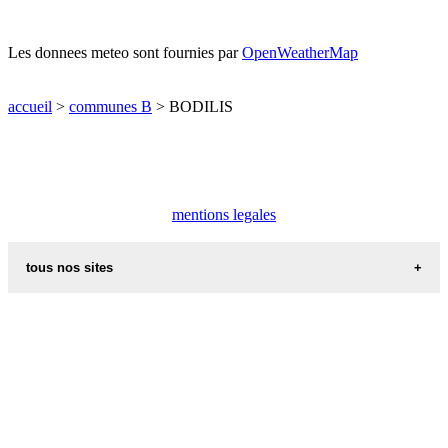
Les donnees meteo sont fournies par
OpenWeatherMap
accueil
>
communes B
> BODILIS
mentions legales
tous nos sites
villes et villages en alsace
sites de france
portail region alsace
meteo alsace