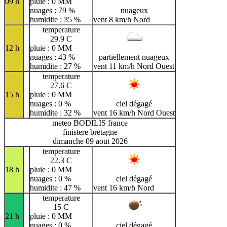
09 h
pluie : 0 MM
nuages : 79 %
nuageux
humidite : 35 %
vent 8 km/h Nord
temperature
29.9 C
12 h
pluie : 0 MM
nuages : 43 %
partiellement nuageux
humidite : 27 %
vent 11 km/h Nord Ouest
temperature
27.6 C
15 h
pluie : 0 MM
nuages : 0 %
ciel dégagé
humidite : 32 %
vent 16 km/h Nord Ouest
meteo BODILIS france
finistere bretagne
dimanche 09 aout 2026
temperature
22.3 C
18 h
pluie : 0 MM
nuages : 0 %
ciel dégagé
humidite : 47 %
vent 16 km/h Nord
temperature
15 C
21 h
pluie : 0 MM
nuages : 0 %
ciel dégagé