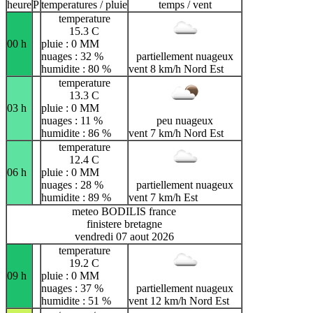
heure
P
temperatures / pluie
temps / vent
temperature
15.3 C
00 h
pluie : 0 MM
nuages : 32 %
partiellement nuageux
humidite : 80 %
vent 8 km/h Nord Est
temperature
13.3 C
03 h
pluie : 0 MM
nuages : 11 %
peu nuageux
humidite : 86 %
vent 7 km/h Nord Est
temperature
12.4 C
06 h
pluie : 0 MM
nuages : 28 %
partiellement nuageux
humidite : 89 %
vent 7 km/h Est
meteo BODILIS france
finistere bretagne
vendredi 07 aout 2026
temperature
19.2 C
09 h
pluie : 0 MM
nuages : 37 %
partiellement nuageux
humidite : 51 %
vent 12 km/h Nord Est