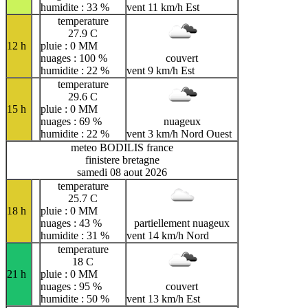
humidite : 33 %
vent 11 km/h Est
temperature
27.9 C
12 h
pluie : 0 MM
nuages : 100 %
couvert
humidite : 22 %
vent 9 km/h Est
temperature
29.6 C
15 h
pluie : 0 MM
nuages : 69 %
nuageux
humidite : 22 %
vent 3 km/h Nord Ouest
meteo BODILIS france
finistere bretagne
samedi 08 aout 2026
temperature
25.7 C
18 h
pluie : 0 MM
nuages : 43 %
partiellement nuageux
humidite : 31 %
vent 14 km/h Nord
temperature
18 C
21 h
pluie : 0 MM
nuages : 95 %
couvert
humidite : 50 %
vent 13 km/h Est