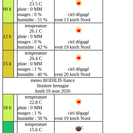
23.5 C
09 h
pluie : 0 MM
nuages : 0 %
ciel dégagé
humidite : 51 %
vent 13 km/h Nord
temperature
26.1 C
12 h
pluie : 0 MM
nuages : 0 %
ciel dégagé
humidite : 42 %
vent 19 km/h Nord
temperature
26.4 C
15 h
pluie : 0 MM
nuages : 1 %
ciel dégagé
humidite : 40 %
vent 20 km/h Nord
meteo BODILIS france
finistere bretagne
lundi 10 aout 2026
temperature
22.8 C
18 h
pluie : 0 MM
nuages : 1 %
ciel dégagé
humidite : 50 %
vent 19 km/h Nord
temperature
15.6 C