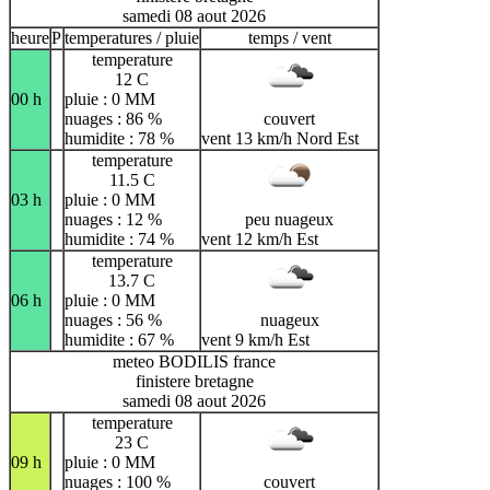
samedi 08 aout 2026
heure
P
temperatures / pluie
temps / vent
temperature
12 C
00 h
pluie : 0 MM
nuages : 86 %
couvert
humidite : 78 %
vent 13 km/h Nord Est
temperature
11.5 C
03 h
pluie : 0 MM
nuages : 12 %
peu nuageux
humidite : 74 %
vent 12 km/h Est
temperature
13.7 C
06 h
pluie : 0 MM
nuages : 56 %
nuageux
humidite : 67 %
vent 9 km/h Est
meteo BODILIS france
finistere bretagne
samedi 08 aout 2026
temperature
23 C
09 h
pluie : 0 MM
nuages : 100 %
couvert