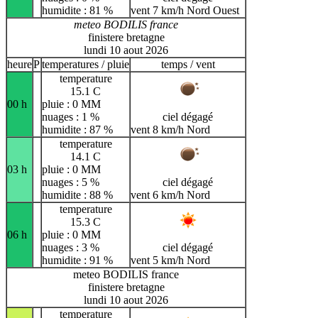
humidite : 81 %
vent 7 km/h Nord Ouest
meteo BODILIS france
finistere bretagne
lundi 10 aout 2026
heure
P
temperatures / pluie
temps / vent
temperature
15.1 C
00 h
pluie : 0 MM
nuages : 1 %
ciel dégagé
humidite : 87 %
vent 8 km/h Nord
temperature
14.1 C
03 h
pluie : 0 MM
nuages : 5 %
ciel dégagé
humidite : 88 %
vent 6 km/h Nord
temperature
15.3 C
06 h
pluie : 0 MM
nuages : 3 %
ciel dégagé
humidite : 91 %
vent 5 km/h Nord
meteo BODILIS france
finistere bretagne
lundi 10 aout 2026
temperature