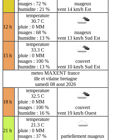
nuages : 72 %
nuageux
humidite : 21 %
vent 14 km/h Est
temperature
30.7 C
12 h
pluie : 0 MM
nuages : 68 %
nuageux
humidite : 13 %
vent 13 km/h Sud Est
temperature
33.3 C
15 h
pluie : 0 MM
nuages : 100 %
couvert
humidite : 13 %
vent 10 km/h Sud Est
meteo MAXENT france
ille et vilaine bretagne
samedi 08 aout 2026
temperature
32.5 C
18 h
pluie : 0 MM
nuages : 100 %
couvert
humidite : 16 %
vent 19 km/h Ouest
temperature
21.3 C
21 h
pluie : 0 MM
nuages : 37 %
partiellement nuageux