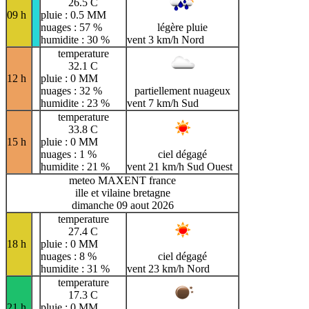
26.5 C
09 h
pluie : 0.5 MM
nuages : 57 %
légère pluie
humidite : 30 %
vent 3 km/h Nord
temperature
32.1 C
12 h
pluie : 0 MM
nuages : 32 %
partiellement nuageux
humidite : 23 %
vent 7 km/h Sud
temperature
33.8 C
15 h
pluie : 0 MM
nuages : 1 %
ciel dégagé
humidite : 21 %
vent 21 km/h Sud Ouest
meteo MAXENT france
ille et vilaine bretagne
dimanche 09 aout 2026
temperature
27.4 C
18 h
pluie : 0 MM
nuages : 8 %
ciel dégagé
humidite : 31 %
vent 23 km/h Nord
temperature
17.3 C
21 h
pluie : 0 MM