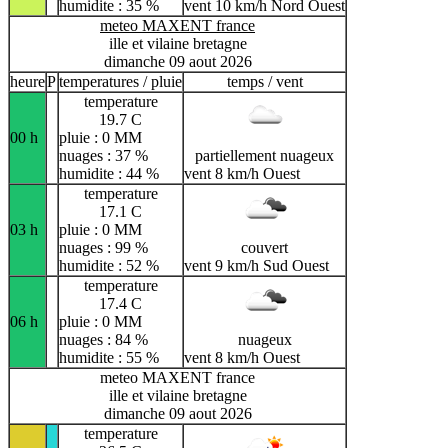
humidite : 35 %
vent 10 km/h Nord Ouest
meteo MAXENT france
ille et vilaine bretagne
dimanche 09 aout 2026
heure
P
temperatures / pluie
temps / vent
temperature
19.7 C
00 h
pluie : 0 MM
nuages : 37 %
partiellement nuageux
humidite : 44 %
vent 8 km/h Ouest
temperature
17.1 C
03 h
pluie : 0 MM
nuages : 99 %
couvert
humidite : 52 %
vent 9 km/h Sud Ouest
temperature
17.4 C
06 h
pluie : 0 MM
nuages : 84 %
nuageux
humidite : 55 %
vent 8 km/h Ouest
meteo MAXENT france
ille et vilaine bretagne
dimanche 09 aout 2026
temperature