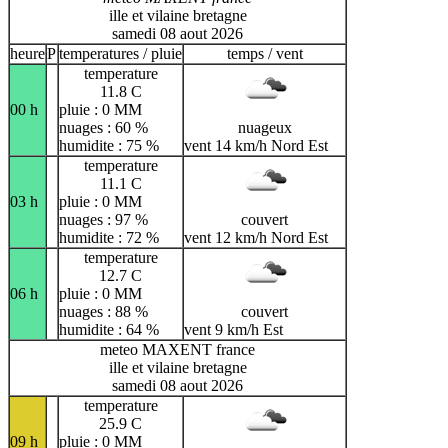
ille et vilaine bretagne
samedi 08 aout 2026
heure
P
temperatures / pluie
temps / vent
temperature
11.8 C
00 h
pluie : 0 MM
nuages : 60 %
nuageux
humidite : 75 %
vent 14 km/h Nord Est
temperature
11.1 C
03 h
pluie : 0 MM
nuages : 97 %
couvert
humidite : 72 %
vent 12 km/h Nord Est
temperature
12.7 C
06 h
pluie : 0 MM
nuages : 88 %
couvert
humidite : 64 %
vent 9 km/h Est
meteo MAXENT france
ille et vilaine bretagne
samedi 08 aout 2026
temperature
25.9 C
09 h
pluie : 0 MM