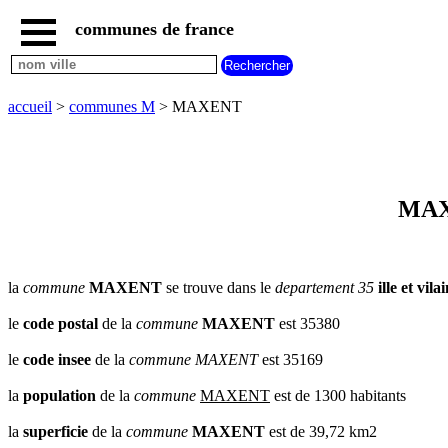
communes de france
accueil
communes
nouvelles
accueil
>
communes M
> MAXENT
regions
communes
par
region
communes
MAXE
par
departement
communes
commencant
la
commune
MAXENT
se trouve dans le
departement 35
ille et vila
par
A
B
C
D
E
F
G
le
code postal
de la
commune
MAXENT
est 35380
H
I
J
K
L
M
N
le
code insee
de la
commune
MAXENT
est 35169
O
P
Q
R
S
T
U
la
population
de la
commune
MAXENT
est de 1300 habitants
V
W
X
Y
Z
la
superficie
de la
commune
MAXENT
est de 39,72 km2