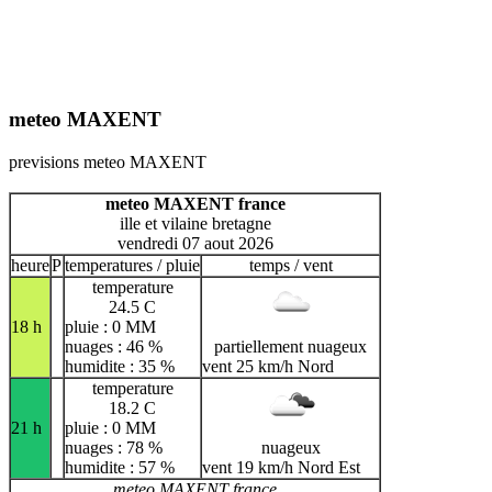
meteo MAXENT
previsions meteo MAXENT
meteo MAXENT france
ille et vilaine bretagne
vendredi 07 aout 2026
heure
P
temperatures / pluie
temps / vent
temperature
24.5 C
18 h
pluie : 0 MM
nuages : 46 %
partiellement nuageux
humidite : 35 %
vent 25 km/h Nord
temperature
18.2 C
21 h
pluie : 0 MM
nuages : 78 %
nuageux
humidite : 57 %
vent 19 km/h Nord Est
meteo MAXENT france