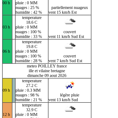
00 h
pluie : 0 MM
nuages : 25 %
partiellement nuageux
humidite : 42 %
vent 15 km/h Est
temperature
18.6 C
03 h
pluie : 0 MM
nuages : 100 %
couvert
humidite : 33 %
vent 11 km/h Sud Est
temperature
19.8 C
06 h
pluie : 0 MM
nuages : 100 %
couvert
humidite : 28 %
vent 7 km/h Sud Est
meteo POILLEY france
ille et vilaine bretagne
dimanche 09 aout 2026
temperature
27.2 C
09 h
pluie : 0.3 MM
nuages : 98 %
légère pluie
humidite : 21 %
vent 13 km/h Sud
temperature
32.9 C
12 h
pluie : 0 MM