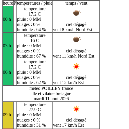
heure
P
temperatures / pluie
temps / vent
temperature
17.2 C
00 h
pluie : 0 MM
nuages : 0 %
ciel dégagé
humidite : 64 %
vent 8 km/h Nord Est
temperature
16 C
03 h
pluie : 0 MM
nuages : 0 %
ciel dégagé
humidite : 67 %
vent 11 km/h Nord Est
temperature
17.2 C
06 h
pluie : 0 MM
nuages : 0 %
ciel dégagé
humidite : 62 %
vent 12 km/h Est
meteo POILLEY france
ille et vilaine bretagne
mardi 11 aout 2026
temperature
27.9 C
09 h
pluie : 0 MM
nuages : 0 %
ciel dégagé
humidite : 31 %
vent 17 km/h Est