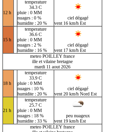
temperature
34.3 C
12 h
pluie : 0 MM
nuages : 0 %
ciel dégagé
humidite : 20 %
vent 16 km/h Est
temperature
36.6 C
15 h
pluie : 0 MM
nuages : 2 %
ciel dégagé
humidite : 16 %
vent 17 km/h Est
meteo POILLEY france
ille et vilaine bretagne
mardi 11 aout 2026
temperature
33.9 C
18 h
pluie : 0 MM
nuages : 10 %
ciel dégagé
humidite : 20 %
vent 20 km/h Nord Est
temperature
25.7 C
21 h
pluie : 0 MM
nuages : 18 %
peu nuageux
humidite : 33 %
vent 19 km/h Est
meteo POILLEY france