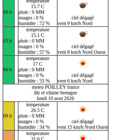
temperature
15.7 C
00 h
pluie : 0 MM
nuages : 0 %
ciel dégagé
humidite : 72 %
vent 9 km/h Nord
temperature
15.1 C
03 h
pluie : 0 MM
nuages : 0 %
ciel dégagé
humidite : 57 %
vent 8 km/h Nord Ouest
temperature
17 C
06 h
pluie : 0 MM
nuages : 0 %
ciel dégagé
humidite : 55 %
vent 6 km/h Nord
meteo POILLEY france
ille et vilaine bretagne
lundi 10 aout 2026
temperature
26.5 C
09 h
pluie : 0 MM
nuages : 0 %
ciel dégagé
humidite : 34 %
vent 15 km/h Nord Ouest
temperature
31.6 C