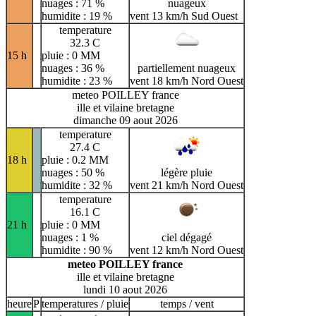
nuages : 71 %
nuageux
humidite : 19 %
vent 13 km/h Sud Ouest
temperature
32.3 C
15 h
pluie : 0 MM
nuages : 36 %
partiellement nuageux
humidite : 23 %
vent 18 km/h Nord Ouest
meteo POILLEY france
ille et vilaine bretagne
dimanche 09 aout 2026
temperature
27.4 C
18 h
pluie : 0.2 MM
nuages : 50 %
légère pluie
humidite : 32 %
vent 21 km/h Nord Ouest
temperature
16.1 C
21 h
pluie : 0 MM
nuages : 1 %
ciel dégagé
humidite : 90 %
vent 12 km/h Nord Ouest
meteo POILLEY france
ille et vilaine bretagne
lundi 10 aout 2026
heure
P
temperatures / pluie
temps / vent