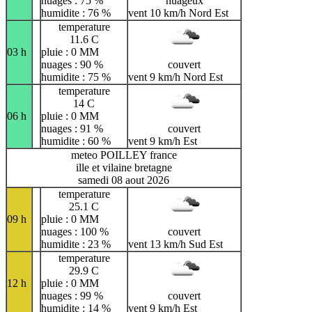
nuages : 75 %
nuageux
humidite : 76 %
vent 10 km/h Nord Est
temperature
11.6 C
03 h
pluie : 0 MM
nuages : 90 %
couvert
humidite : 75 %
vent 9 km/h Nord Est
temperature
14 C
06 h
pluie : 0 MM
nuages : 91 %
couvert
humidite : 60 %
vent 9 km/h Est
meteo POILLEY france
ille et vilaine bretagne
samedi 08 aout 2026
temperature
25.1 C
09 h
pluie : 0 MM
nuages : 100 %
couvert
humidite : 23 %
vent 13 km/h Sud Est
temperature
29.9 C
12 h
pluie : 0 MM
nuages : 99 %
couvert
humidite : 14 %
vent 9 km/h Est