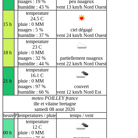
nuages : 19 %
peu nuageux
humidite : 43 %
vent 13 km/h Nord Ouest
temperature
24.5 C
15 h
pluie : 0 MM
nuages : 5 %
ciel dégagé
humidite : 37 %
vent 24 km/h Nord Ouest
temperature
23 C
18 h
pluie : 0 MM
nuages : 32 %
partiellement nuageux
humidite : 44 %
vent 22 km/h Nord Ouest
temperature
16.1 C
21 h
pluie : 0 MM
nuages : 97 %
couvert
humidite : 66 %
vent 12 km/h Nord Est
meteo POILLEY france
ille et vilaine bretagne
samedi 08 aout 2026
heure
P
temperatures / pluie
temps / vent
temperature
12 C
00 h
pluie : 0 MM