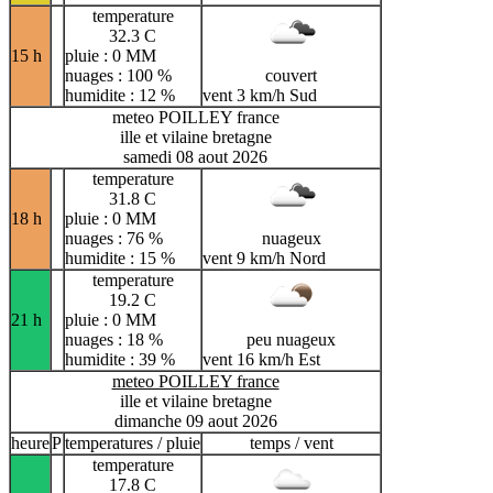
temperature
32.3 C
15 h
pluie : 0 MM
nuages : 100 %
couvert
humidite : 12 %
vent 3 km/h Sud
meteo POILLEY france
ille et vilaine bretagne
samedi 08 aout 2026
temperature
31.8 C
18 h
pluie : 0 MM
nuages : 76 %
nuageux
humidite : 15 %
vent 9 km/h Nord
temperature
19.2 C
21 h
pluie : 0 MM
nuages : 18 %
peu nuageux
humidite : 39 %
vent 16 km/h Est
meteo POILLEY france
ille et vilaine bretagne
dimanche 09 aout 2026
heure
P
temperatures / pluie
temps / vent
temperature
17.8 C