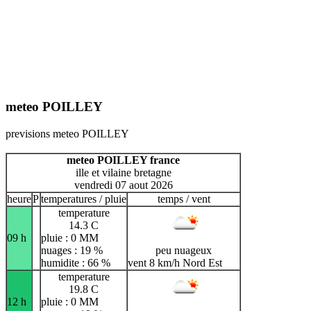
meteo POILLEY
previsions meteo POILLEY
meteo POILLEY france
ille et vilaine bretagne
vendredi 07 aout 2026
heure
P
temperatures / pluie
temps / vent
temperature
14.3 C
09 h
pluie : 0 MM
nuages : 19 %
peu nuageux
humidite : 66 %
vent 8 km/h Nord Est
temperature
19.8 C
12 h
pluie : 0 MM