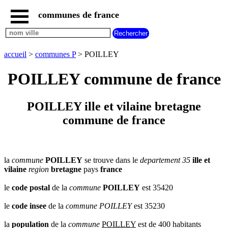
communes de france
accueil
communes
nouvelles
accueil
>
communes P
> POILLEY
regions
communes
POILLEY commune de france
par
region
communes
POILLEY ille et vilaine bretagne
par
commune de france
departement
communes
commencant
par
A
B
C
D
E
F
G
la
commune
POILLEY
se trouve dans le
departement 35
ille et
vilaine
region
bretagne
pays
france
H
I
J
K
L
M
N
le
code postal
de la
commune
POILLEY
est 35420
O
P
Q
R
S
T
U
V
W
X
Y
Z
le
code insee
de la
commune
POILLEY
est 35230
la
population
de la
commune
POILLEY
est de 400 habitants