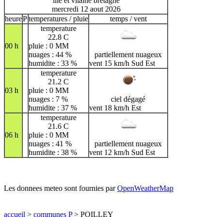
ille et vilaine bretagne
mercredi 12 aout 2026
heure
P
temperatures / pluie
temps / vent
temperature
22.8 C
00 h
pluie : 0 MM
nuages : 44 %
partiellement nuageux
humidite : 33 %
vent 15 km/h Sud Est
temperature
21.2 C
03 h
pluie : 0 MM
nuages : 7 %
ciel dégagé
humidite : 37 %
vent 18 km/h Est
temperature
21.6 C
06 h
pluie : 0 MM
nuages : 41 %
partiellement nuageux
humidite : 38 %
vent 12 km/h Sud Est
Les donnees meteo sont fournies par
OpenWeatherMap
accueil
>
communes P
> POILLEY