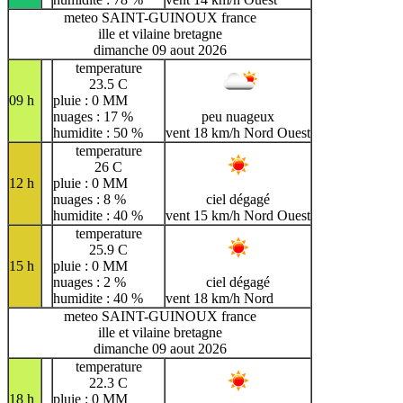
meteo SAINT-GUINOUX france
ille et vilaine bretagne
dimanche 09 aout 2026
temperature
23.5 C
09 h
pluie : 0 MM
nuages : 17 %
peu nuageux
humidite : 50 %
vent 18 km/h Nord Ouest
temperature
26 C
12 h
pluie : 0 MM
nuages : 8 %
ciel dégagé
humidite : 40 %
vent 15 km/h Nord Ouest
temperature
25.9 C
15 h
pluie : 0 MM
nuages : 2 %
ciel dégagé
humidite : 40 %
vent 18 km/h Nord
meteo SAINT-GUINOUX france
ille et vilaine bretagne
dimanche 09 aout 2026
temperature
22.3 C
18 h
pluie : 0 MM