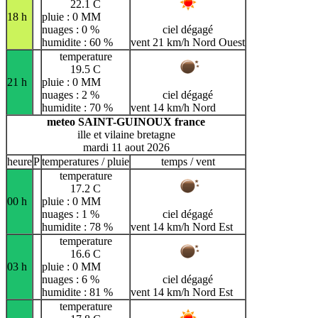
22.1 C
18 h
pluie : 0 MM
nuages : 0 %
ciel dégagé
humidite : 60 %
vent 21 km/h Nord Ouest
temperature
19.5 C
21 h
pluie : 0 MM
nuages : 2 %
ciel dégagé
humidite : 70 %
vent 14 km/h Nord
meteo SAINT-GUINOUX france
ille et vilaine bretagne
mardi 11 aout 2026
heure
P
temperatures / pluie
temps / vent
temperature
17.2 C
00 h
pluie : 0 MM
nuages : 1 %
ciel dégagé
humidite : 78 %
vent 14 km/h Nord Est
temperature
16.6 C
03 h
pluie : 0 MM
nuages : 6 %
ciel dégagé
humidite : 81 %
vent 14 km/h Nord Est
temperature