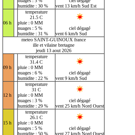
nuages : 5 %
ciel dégagé
humidite : 30 %
vent 13 km/h Sud Est
temperature
21.5 C
06 h
pluie : 0 MM
nuages : 5 %
ciel dégagé
humidite : 31 %
vent 6 km/h Sud
meteo SAINT-GUINOUX france
ille et vilaine bretagne
jeudi 13 aout 2026
temperature
31.4 C
09 h
pluie : 0 MM
nuages : 6 %
ciel dégagé
humidite : 22 %
vent 9 km/h Sud
temperature
31 C
12 h
pluie : 0 MM
nuages : 3 %
ciel dégagé
humidite : 29 %
vent 25 km/h Nord Ouest
temperature
26.1 C
15 h
pluie : 0 MM
nuages : 5 %
ciel dégagé
humidite : 50 %
vent 27 km/h Nord Ouest