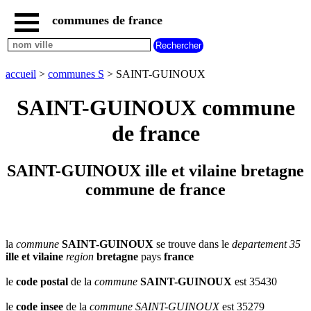
communes de france
accueil
communes
nouvelles
accueil
>
communes S
> SAINT-GUINOUX
regions
communes
SAINT-GUINOUX commune
par
region
de france
communes
par
departement
SAINT-GUINOUX ille et vilaine bretagne
communes
commune de france
commencant
par
A
B
C
D
E
F
G
H
I
J
K
L
M
N
la
commune
SAINT-GUINOUX
se trouve dans le
departement 35
ille et vilaine
region
bretagne
pays
france
O
P
Q
R
S
T
U
V
W
X
Y
Z
le
code postal
de la
commune
SAINT-GUINOUX
est 35430
le
code insee
de la
commune
SAINT-GUINOUX
est 35279