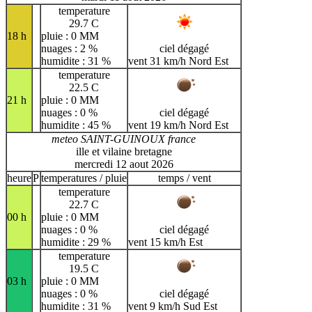
temperature
29.7 C
18 h
pluie : 0 MM
nuages : 2 %
ciel dégagé
humidite : 31 %
vent 31 km/h Nord Est
temperature
22.5 C
21 h
pluie : 0 MM
nuages : 0 %
ciel dégagé
humidite : 45 %
vent 19 km/h Nord Est
meteo SAINT-GUINOUX france
ille et vilaine bretagne
mercredi 12 aout 2026
heure
P
temperatures / pluie
temps / vent
temperature
22.7 C
00 h
pluie : 0 MM
nuages : 0 %
ciel dégagé
humidite : 29 %
vent 15 km/h Est
temperature
19.5 C
03 h
pluie : 0 MM
nuages : 0 %
ciel dégagé
humidite : 31 %
vent 9 km/h Sud Est