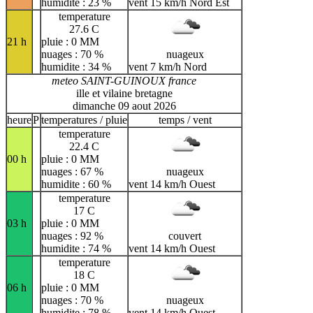
humidite : 23 %
vent 15 km/h Nord Est
temperature
27.6 C
21 h
pluie : 0 MM
nuages : 70 %
nuageux
humidite : 34 %
vent 7 km/h Nord
meteo SAINT-GUINOUX france
ille et vilaine bretagne
dimanche 09 aout 2026
heure
P
temperatures / pluie
temps / vent
temperature
22.4 C
00 h
pluie : 0 MM
nuages : 67 %
nuageux
humidite : 60 %
vent 14 km/h Ouest
temperature
17 C
03 h
pluie : 0 MM
nuages : 92 %
couvert
humidite : 74 %
vent 14 km/h Ouest
temperature
18 C
06 h
pluie : 0 MM
nuages : 70 %
nuageux
humidite : 78 %
vent 14 km/h Ouest