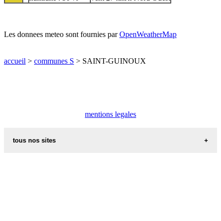
Les donnees meteo sont fournies par
OpenWeatherMap
accueil
>
communes S
> SAINT-GUINOUX
mentions legales
tous nos sites
villes et villages en alsace
sites de france
portail region alsace
meteo alsace