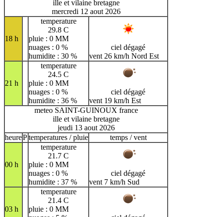
ille et vilaine bretagne
mercredi 12 aout 2026
temperature
29.8 C
18 h
pluie : 0 MM
nuages : 0 %
ciel dégagé
humidite : 30 %
vent 26 km/h Nord Est
temperature
24.5 C
21 h
pluie : 0 MM
nuages : 0 %
ciel dégagé
humidite : 36 %
vent 19 km/h Est
meteo SAINT-GUINOUX france
ille et vilaine bretagne
jeudi 13 aout 2026
heure
P
temperatures / pluie
temps / vent
temperature
21.7 C
00 h
pluie : 0 MM
nuages : 0 %
ciel dégagé
humidite : 37 %
vent 7 km/h Sud
temperature
21.4 C
03 h
pluie : 0 MM