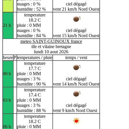
nuages : 0 %
ciel dégagé
humidite : 52 %
vent 21 km/h Nord Ouest
temperature
18.2 C
21 h
pluie : 0 MM
nuages : 0 %
ciel dégagé
humidite : 84 %
vent 15 km/h Nord Ouest
meteo SAINT-GUINOUX france
ille et vilaine bretagne
lundi 10 aout 2026
heure
P
temperatures / pluie
temps / vent
temperature
17.7 C
00 h
pluie : 0 MM
nuages : 3 %
ciel dégagé
humidite : 90 %
vent 14 km/h Nord Ouest
temperature
17.4 C
03 h
pluie : 0 MM
nuages : 3 %
ciel dégagé
humidite : 88 %
vent 9 km/h Nord Ouest
temperature
18.2 C
06 h
pluie : 0 MM