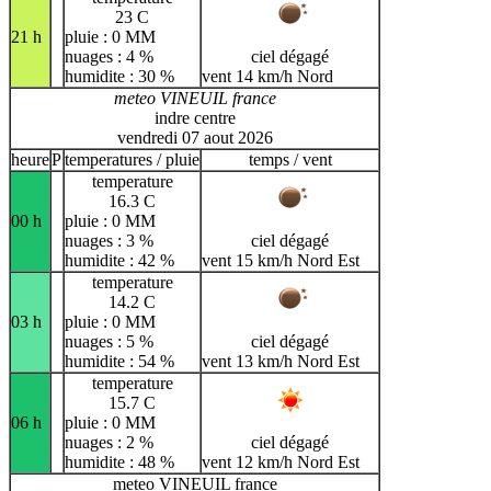
23 C
21 h
pluie : 0 MM
nuages : 4 %
ciel dégagé
humidite : 30 %
vent 14 km/h Nord
meteo VINEUIL france
indre centre
vendredi 07 aout 2026
heure
P
temperatures / pluie
temps / vent
temperature
16.3 C
00 h
pluie : 0 MM
nuages : 3 %
ciel dégagé
humidite : 42 %
vent 15 km/h Nord Est
temperature
14.2 C
03 h
pluie : 0 MM
nuages : 5 %
ciel dégagé
humidite : 54 %
vent 13 km/h Nord Est
temperature
15.7 C
06 h
pluie : 0 MM
nuages : 2 %
ciel dégagé
humidite : 48 %
vent 12 km/h Nord Est
meteo VINEUIL france