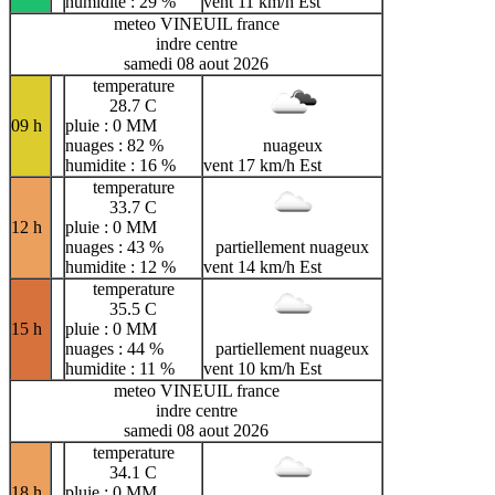
humidite : 29 %
vent 11 km/h Est
meteo VINEUIL france
indre centre
samedi 08 aout 2026
temperature
28.7 C
09 h
pluie : 0 MM
nuages : 82 %
nuageux
humidite : 16 %
vent 17 km/h Est
temperature
33.7 C
12 h
pluie : 0 MM
nuages : 43 %
partiellement nuageux
humidite : 12 %
vent 14 km/h Est
temperature
35.5 C
15 h
pluie : 0 MM
nuages : 44 %
partiellement nuageux
humidite : 11 %
vent 10 km/h Est
meteo VINEUIL france
indre centre
samedi 08 aout 2026
temperature
34.1 C
18 h
pluie : 0 MM