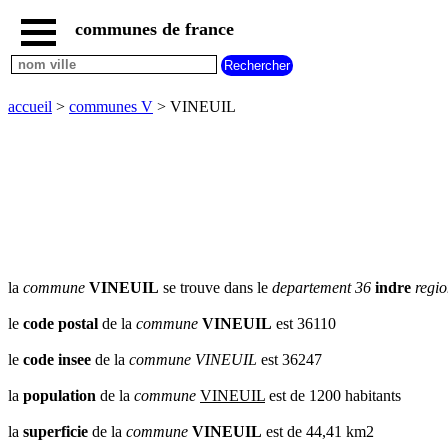
communes de france
accueil
communes
nouvelles
accueil
>
communes V
> VINEUIL
regions
communes
par
region
communes
par
departement
communes
commencant
la
commune
VINEUIL
se trouve dans le
departement 36
indre
regi
par
A
B
C
D
E
F
G
le
code postal
de la
commune
VINEUIL
est 36110
H
I
J
K
L
M
N
le
code insee
de la
commune
VINEUIL
est 36247
O
P
Q
R
S
T
U
la
population
de la
commune
VINEUIL
est de 1200 habitants
V
W
X
Y
Z
la
superficie
de la
commune
VINEUIL
est de 44,41 km2