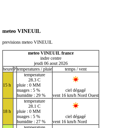
meteo VINEUIL
previsions meteo VINEUIL
meteo VINEUIL france
indre centre
jeudi 06 aout 2026
heure
P
temperatures / pluie
temps / vent
temperature
28.3 C
15 h
pluie : 0 MM
nuages : 5 %
ciel dégagé
humidite : 29 %
vent 16 km/h Nord Ouest
temperature
28.1 C
18 h
pluie : 0 MM
nuages : 5 %
ciel dégagé
humidite : 27 %
vent 16 km/h Nord
temperature