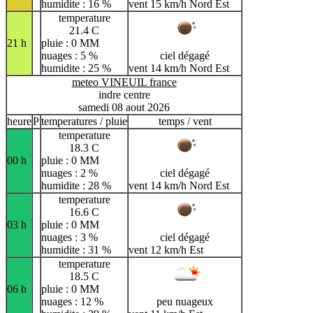
humidite : 16 %
vent 15 km/h Nord Est
temperature
21.4 C
21 h
pluie : 0 MM
nuages : 5 %
ciel dégagé
humidite : 25 %
vent 14 km/h Nord Est
meteo VINEUIL france
indre centre
samedi 08 aout 2026
heure
P
temperatures / pluie
temps / vent
temperature
18.3 C
00 h
pluie : 0 MM
nuages : 2 %
ciel dégagé
humidite : 28 %
vent 14 km/h Nord Est
temperature
16.6 C
03 h
pluie : 0 MM
nuages : 3 %
ciel dégagé
humidite : 31 %
vent 12 km/h Est
temperature
18.5 C
06 h
pluie : 0 MM
nuages : 12 %
peu nuageux