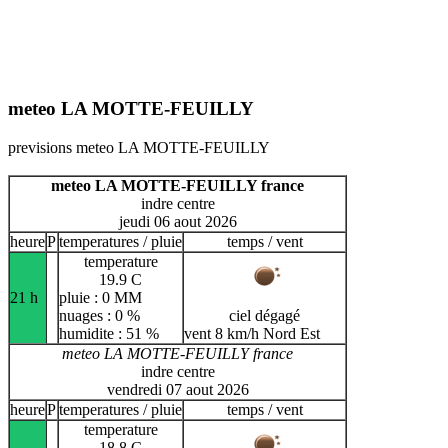
meteo LA MOTTE-FEUILLY
previsions meteo LA MOTTE-FEUILLY
meteo LA MOTTE-FEUILLY france
indre centre
jeudi 06 aout 2026
heure
P
temperatures / pluie
temps / vent
temperature
19.9 C
21 h
pluie : 0 MM
nuages : 0 %
ciel dégagé
humidite : 51 %
vent 8 km/h Nord Est
meteo LA MOTTE-FEUILLY france
indre centre
vendredi 07 aout 2026
heure
P
temperatures / pluie
temps / vent
temperature
18.8 C