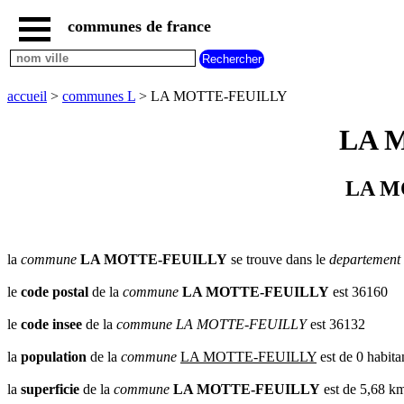
communes de france
accueil
communes
nouvelles
accueil
>
communes L
> LA MOTTE-FEUILLY
regions
communes
LA M
par
region
communes
LA MO
par
departement
communes
commencant
la
commune
LA MOTTE-FEUILLY
se trouve dans le
departement
par
A
B
C
D
E
F
G
le
code postal
de la
commune
LA MOTTE-FEUILLY
est 36160
H
I
J
K
L
M
N
le
code insee
de la
commune
LA MOTTE-FEUILLY
est 36132
O
P
Q
R
S
T
U
la
population
de la
commune
LA MOTTE-FEUILLY
est de 0 habita
V
W
X
Y
Z
la
superficie
de la
commune
LA MOTTE-FEUILLY
est de 5,68 k