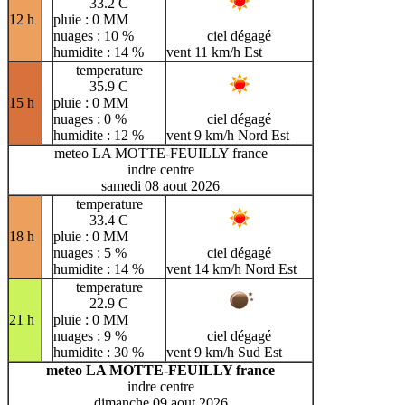
33.2 C
12 h
pluie : 0 MM
nuages : 10 %
ciel dégagé
humidite : 14 %
vent 11 km/h Est
temperature
35.9 C
15 h
pluie : 0 MM
nuages : 0 %
ciel dégagé
humidite : 12 %
vent 9 km/h Nord Est
meteo LA MOTTE-FEUILLY france
indre centre
samedi 08 aout 2026
temperature
33.4 C
18 h
pluie : 0 MM
nuages : 5 %
ciel dégagé
humidite : 14 %
vent 14 km/h Nord Est
temperature
22.9 C
21 h
pluie : 0 MM
nuages : 9 %
ciel dégagé
humidite : 30 %
vent 9 km/h Sud Est
meteo LA MOTTE-FEUILLY france
indre centre
dimanche 09 aout 2026