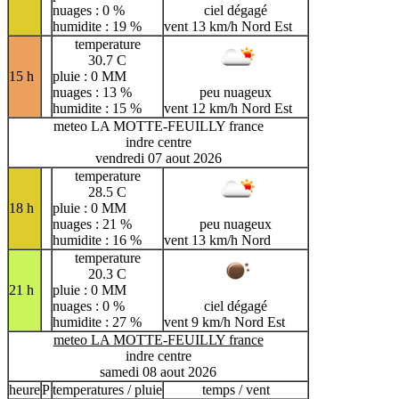
nuages : 0 %
ciel dégagé
humidite : 19 %
vent 13 km/h Nord Est
temperature
30.7 C
15 h
pluie : 0 MM
nuages : 13 %
peu nuageux
humidite : 15 %
vent 12 km/h Nord Est
meteo LA MOTTE-FEUILLY france
indre centre
vendredi 07 aout 2026
temperature
28.5 C
18 h
pluie : 0 MM
nuages : 21 %
peu nuageux
humidite : 16 %
vent 13 km/h Nord
temperature
20.3 C
21 h
pluie : 0 MM
nuages : 0 %
ciel dégagé
humidite : 27 %
vent 9 km/h Nord Est
meteo LA MOTTE-FEUILLY france
indre centre
samedi 08 aout 2026
heure
P
temperatures / pluie
temps / vent