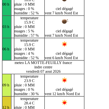
00 h
pluie : 0 MM
nuages : 0 %
ciel dégagé
humidite : 52 %
vent 7 km/h Nord Est
temperature
15.9 C
03 h
pluie : 0 MM
nuages : 5 %
ciel dégagé
humidite : 57 %
vent 7 km/h Nord Est
temperature
15.9 C
06 h
pluie : 0 MM
nuages : 4 %
ciel dégagé
humidite : 52 %
vent 6 km/h Nord Est
meteo LA MOTTE-FEUILLY france
indre centre
vendredi 07 aout 2026
temperature
23.9 C
09 h
pluie : 0 MM
nuages : 0 %
ciel dégagé
humidite : 30 %
vent 12 km/h Nord Est
temperature
28.4 C
12 h
pluie : 0 MM