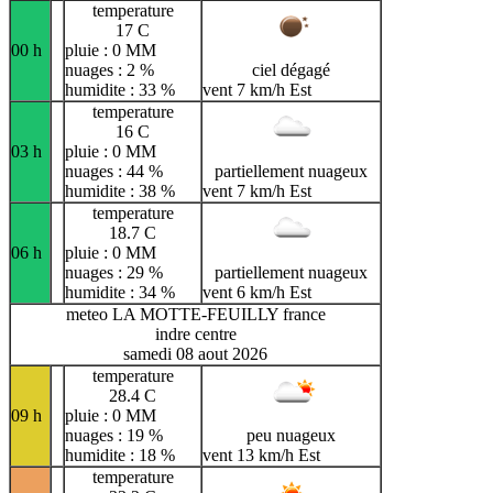
temperature
17 C
00 h
pluie : 0 MM
nuages : 2 %
ciel dégagé
humidite : 33 %
vent 7 km/h Est
temperature
16 C
03 h
pluie : 0 MM
nuages : 44 %
partiellement nuageux
humidite : 38 %
vent 7 km/h Est
temperature
18.7 C
06 h
pluie : 0 MM
nuages : 29 %
partiellement nuageux
humidite : 34 %
vent 6 km/h Est
meteo LA MOTTE-FEUILLY france
indre centre
samedi 08 aout 2026
temperature
28.4 C
09 h
pluie : 0 MM
nuages : 19 %
peu nuageux
humidite : 18 %
vent 13 km/h Est
temperature