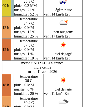
25.8 C
09 h
pluie : 0.2 MM
nuages : 22 %
légère pluie
humidite : 52 %
vent 14 km/h Est
temperature
34.7 C
12 h
pluie : 0 MM
nuages : 12 %
peu nuageux
humidite : 25 %
vent 17 km/h Est
temperature
37.5 C
15 h
pluie : 0 MM
nuages : 1 %
ciel dégagé
humidite : 19 %
vent 14 km/h Est
meteo SAUZELLES france
indre centre
mardi 11 aout 2026
temperature
36 C
18 h
pluie : 0 MM
nuages : 6 %
ciel dégagé
humidite : 20 %
vent 11 km/h Est
temperature
30.4 C
21 h
pluie : 0 MM