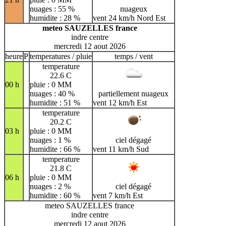
nuages : 55 %
nuageux
humidite : 28 %
vent 24 km/h Nord Est
meteo SAUZELLES france
indre centre
mercredi 12 aout 2026
heure
P
temperatures / pluie
temps / vent
temperature
22.6 C
00 h
pluie : 0 MM
nuages : 40 %
partiellement nuageux
humidite : 51 %
vent 12 km/h Est
temperature
20.2 C
03 h
pluie : 0 MM
nuages : 1 %
ciel dégagé
humidite : 66 %
vent 11 km/h Sud
temperature
21.8 C
06 h
pluie : 0 MM
nuages : 2 %
ciel dégagé
humidite : 60 %
vent 7 km/h Est
meteo SAUZELLES france
indre centre
mercredi 12 aout 2026