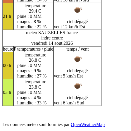
temperature
29.4 C
21 h
pluie : 0 MM
nuages : 8 %
ciel dégagé
humidite : 22 %
vent 12 km/h Est
meteo SAUZELLES france
indre centre
vendredi 14 aout 2026
heure
P
temperatures / pluie
temps / vent
temperature
26.8 C
00 h
pluie : 0 MM
nuages : 9 %
ciel dégagé
humidite : 27 %
vent 5 km/h Est
temperature
23.8 C
03 h
pluie : 0 MM
nuages : 4 %
ciel dégagé
humidite : 33 %
vent 6 km/h Sud
Les donnees meteo sont fournies par
OpenWeatherMap