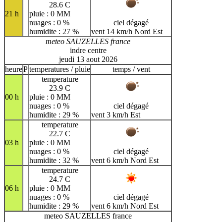
28.6 C
21 h
pluie : 0 MM
nuages : 0 %
ciel dégagé
humidite : 27 %
vent 14 km/h Nord Est
meteo SAUZELLES france
indre centre
jeudi 13 aout 2026
heure
P
temperatures / pluie
temps / vent
temperature
23.9 C
00 h
pluie : 0 MM
nuages : 0 %
ciel dégagé
humidite : 29 %
vent 3 km/h Est
temperature
22.7 C
03 h
pluie : 0 MM
nuages : 0 %
ciel dégagé
humidite : 32 %
vent 6 km/h Nord Est
temperature
24.7 C
06 h
pluie : 0 MM
nuages : 0 %
ciel dégagé
humidite : 29 %
vent 6 km/h Nord Est
meteo SAUZELLES france