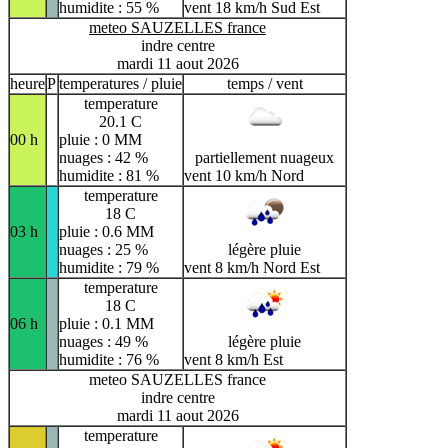
humidite : 55 %
vent 18 km/h Sud Est
meteo SAUZELLES france
indre centre
mardi 11 aout 2026
heure
P
temperatures / pluie
temps / vent
temperature
20.1 C
00 h
pluie : 0 MM
nuages : 42 %
partiellement nuageux
humidite : 81 %
vent 10 km/h Nord
temperature
18 C
03 h
pluie : 0.6 MM
nuages : 25 %
légère pluie
humidite : 79 %
vent 8 km/h Nord Est
temperature
18 C
06 h
pluie : 0.1 MM
nuages : 49 %
légère pluie
humidite : 76 %
vent 8 km/h Est
meteo SAUZELLES france
indre centre
mardi 11 aout 2026
temperature