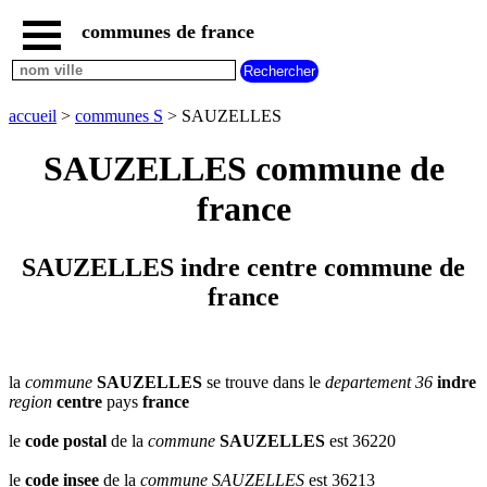
communes de france
accueil
communes
nouvelles
accueil
>
communes S
> SAUZELLES
regions
communes
SAUZELLES commune de
par
region
france
communes
par
departement
SAUZELLES indre centre commune de
communes
france
commencant
par
A
B
C
D
E
F
G
H
I
J
K
L
M
N
la
commune
SAUZELLES
se trouve dans le
departement 36
indre
region
centre
pays
france
O
P
Q
R
S
T
U
V
W
X
Y
Z
le
code postal
de la
commune
SAUZELLES
est 36220
le
code insee
de la
commune
SAUZELLES
est 36213