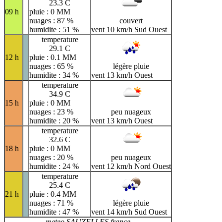
23.3 C
09 h
pluie : 0 MM
nuages : 87 %
couvert
humidite : 51 %
vent 10 km/h Sud Ouest
temperature
29.1 C
12 h
pluie : 0.1 MM
nuages : 65 %
légère pluie
humidite : 34 %
vent 13 km/h Ouest
temperature
34.9 C
15 h
pluie : 0 MM
nuages : 23 %
peu nuageux
humidite : 20 %
vent 13 km/h Ouest
temperature
32.6 C
18 h
pluie : 0 MM
nuages : 20 %
peu nuageux
humidite : 24 %
vent 12 km/h Nord Ouest
temperature
25.4 C
21 h
pluie : 0.4 MM
nuages : 71 %
légère pluie
humidite : 47 %
vent 14 km/h Sud Ouest
meteo SAUZELLES france