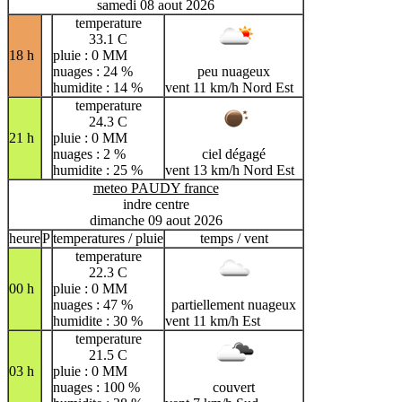
samedi 08 aout 2026
temperature
33.1 C
18 h
pluie : 0 MM
nuages : 24 %
peu nuageux
humidite : 14 %
vent 11 km/h Nord Est
temperature
24.3 C
21 h
pluie : 0 MM
nuages : 2 %
ciel dégagé
humidite : 25 %
vent 13 km/h Nord Est
meteo PAUDY france
indre centre
dimanche 09 aout 2026
heure
P
temperatures / pluie
temps / vent
temperature
22.3 C
00 h
pluie : 0 MM
nuages : 47 %
partiellement nuageux
humidite : 30 %
vent 11 km/h Est
temperature
21.5 C
03 h
pluie : 0 MM
nuages : 100 %
couvert