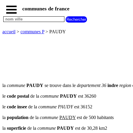
communes de france
accueil
communes
nouvelles
accueil
>
communes P
> PAUDY
regions
communes
par
region
communes
par
departement
communes
commencant
la
commune
PAUDY
se trouve dans le
departement 36
indre
region
par
A
B
C
D
E
F
G
le
code postal
de la
commune
PAUDY
est 36260
H
I
J
K
L
M
N
le
code insee
de la
commune
PAUDY
est 36152
O
P
Q
R
S
T
U
la
population
de la
commune
PAUDY
est de 500 habitants
V
W
X
Y
Z
la
superficie
de la
commune
PAUDY
est de 30,28 km2