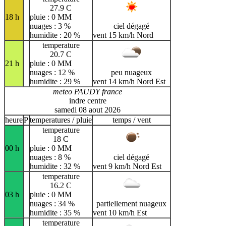
27.9 C
18 h
pluie : 0 MM
nuages : 3 %
ciel dégagé
humidite : 20 %
vent 15 km/h Nord
temperature
20.7 C
21 h
pluie : 0 MM
nuages : 12 %
peu nuageux
humidite : 29 %
vent 14 km/h Nord Est
meteo PAUDY france
indre centre
samedi 08 aout 2026
heure
P
temperatures / pluie
temps / vent
temperature
18 C
00 h
pluie : 0 MM
nuages : 8 %
ciel dégagé
humidite : 32 %
vent 9 km/h Nord Est
temperature
16.2 C
03 h
pluie : 0 MM
nuages : 34 %
partiellement nuageux
humidite : 35 %
vent 10 km/h Est
temperature