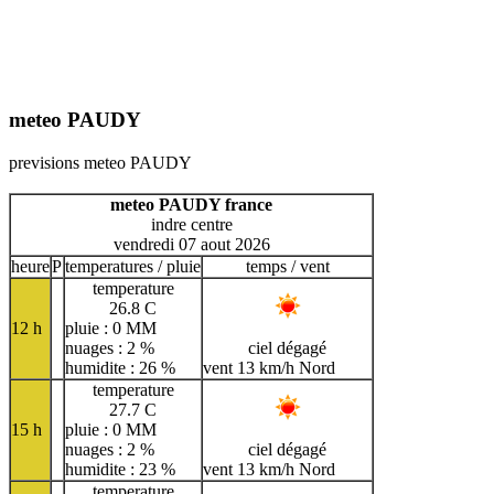
meteo PAUDY
previsions meteo PAUDY
meteo PAUDY france
indre centre
vendredi 07 aout 2026
heure
P
temperatures / pluie
temps / vent
temperature
26.8 C
12 h
pluie : 0 MM
nuages : 2 %
ciel dégagé
humidite : 26 %
vent 13 km/h Nord
temperature
27.7 C
15 h
pluie : 0 MM
nuages : 2 %
ciel dégagé
humidite : 23 %
vent 13 km/h Nord
temperature