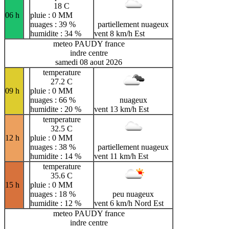
18 C
06 h
pluie : 0 MM
nuages : 39 %
partiellement nuageux
humidite : 34 %
vent 8 km/h Est
meteo PAUDY france
indre centre
samedi 08 aout 2026
temperature
27.2 C
09 h
pluie : 0 MM
nuages : 66 %
nuageux
humidite : 20 %
vent 13 km/h Est
temperature
32.5 C
12 h
pluie : 0 MM
nuages : 38 %
partiellement nuageux
humidite : 14 %
vent 11 km/h Est
temperature
35.6 C
15 h
pluie : 0 MM
nuages : 18 %
peu nuageux
humidite : 12 %
vent 6 km/h Nord Est
meteo PAUDY france
indre centre