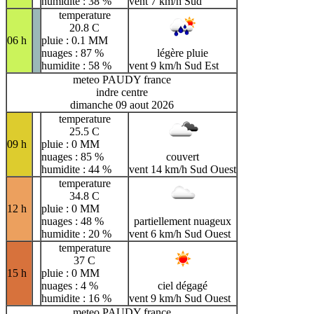
humidite : 38 %
vent 7 km/h Sud
temperature
20.8 C
06 h
pluie : 0.1 MM
nuages : 87 %
légère pluie
humidite : 58 %
vent 9 km/h Sud Est
meteo PAUDY france
indre centre
dimanche 09 aout 2026
temperature
25.5 C
09 h
pluie : 0 MM
nuages : 85 %
couvert
humidite : 44 %
vent 14 km/h Sud Ouest
temperature
34.8 C
12 h
pluie : 0 MM
nuages : 48 %
partiellement nuageux
humidite : 20 %
vent 6 km/h Sud Ouest
temperature
37 C
15 h
pluie : 0 MM
nuages : 4 %
ciel dégagé
humidite : 16 %
vent 9 km/h Sud Ouest
meteo PAUDY france