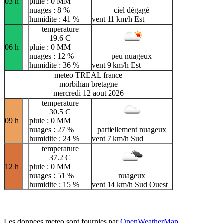
03 h
pluie : 0 MM
nuages : 8 %
ciel dégagé
humidite : 41 %
vent 11 km/h Est
temperature
19.6 C
06 h
pluie : 0 MM
nuages : 12 %
peu nuageux
humidite : 36 %
vent 9 km/h Est
meteo TREAL france
morbihan bretagne
mercredi 12 aout 2026
temperature
30.5 C
09 h
pluie : 0 MM
nuages : 27 %
partiellement nuageux
humidite : 24 %
vent 7 km/h Sud
temperature
37.2 C
12 h
pluie : 0 MM
nuages : 51 %
nuageux
humidite : 15 %
vent 14 km/h Sud Ouest
Les donnees meteo sont fournies par
OpenWeatherMap