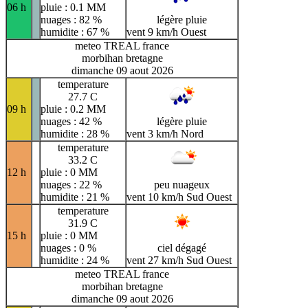
06 h
pluie : 0.1 MM
nuages : 82 %
légère pluie
humidite : 67 %
vent 9 km/h Ouest
meteo TREAL france
morbihan bretagne
dimanche 09 aout 2026
temperature
27.7 C
09 h
pluie : 0.2 MM
nuages : 42 %
légère pluie
humidite : 28 %
vent 3 km/h Nord
temperature
33.2 C
12 h
pluie : 0 MM
nuages : 22 %
peu nuageux
humidite : 21 %
vent 10 km/h Sud Ouest
temperature
31.9 C
15 h
pluie : 0 MM
nuages : 0 %
ciel dégagé
humidite : 24 %
vent 27 km/h Sud Ouest
meteo TREAL france
morbihan bretagne
dimanche 09 aout 2026