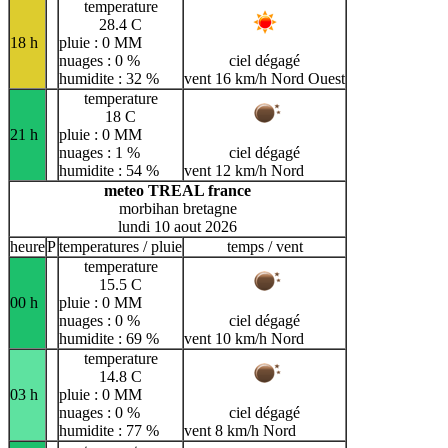
temperature
28.4 C
18 h
pluie : 0 MM
nuages : 0 %
ciel dégagé
humidite : 32 %
vent 16 km/h Nord Ouest
temperature
18 C
21 h
pluie : 0 MM
nuages : 1 %
ciel dégagé
humidite : 54 %
vent 12 km/h Nord
meteo TREAL france
morbihan bretagne
lundi 10 aout 2026
heure
P
temperatures / pluie
temps / vent
temperature
15.5 C
00 h
pluie : 0 MM
nuages : 0 %
ciel dégagé
humidite : 69 %
vent 10 km/h Nord
temperature
14.8 C
03 h
pluie : 0 MM
nuages : 0 %
ciel dégagé
humidite : 77 %
vent 8 km/h Nord