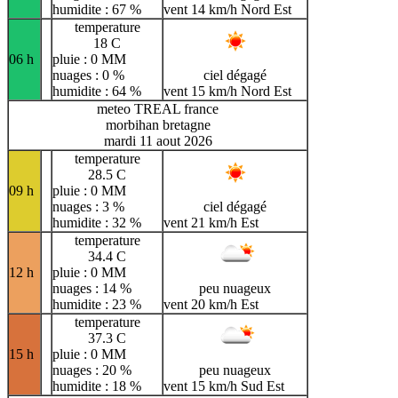
humidite : 67 %
vent 14 km/h Nord Est
temperature
18 C
06 h
pluie : 0 MM
nuages : 0 %
ciel dégagé
humidite : 64 %
vent 15 km/h Nord Est
meteo TREAL france
morbihan bretagne
mardi 11 aout 2026
temperature
28.5 C
09 h
pluie : 0 MM
nuages : 3 %
ciel dégagé
humidite : 32 %
vent 21 km/h Est
temperature
34.4 C
12 h
pluie : 0 MM
nuages : 14 %
peu nuageux
humidite : 23 %
vent 20 km/h Est
temperature
37.3 C
15 h
pluie : 0 MM
nuages : 20 %
peu nuageux
humidite : 18 %
vent 15 km/h Sud Est