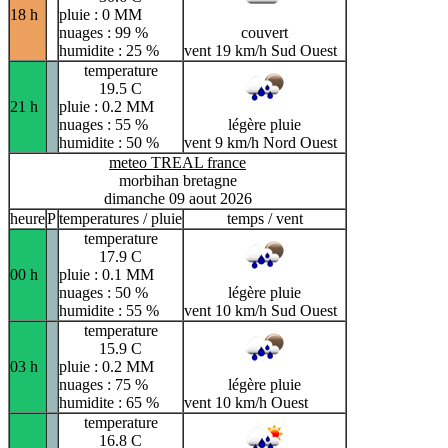
18 h
pluie : 0 MM
nuages : 99 %
couvert
humidite : 25 %
vent 19 km/h Sud Ouest
temperature
19.5 C
21 h
pluie : 0.2 MM
nuages : 55 %
légère pluie
humidite : 50 %
vent 9 km/h Nord Ouest
meteo TREAL france
morbihan bretagne
dimanche 09 aout 2026
heure
P
temperatures / pluie
temps / vent
temperature
17.9 C
00 h
pluie : 0.1 MM
nuages : 50 %
légère pluie
humidite : 55 %
vent 10 km/h Sud Ouest
temperature
15.9 C
03 h
pluie : 0.2 MM
nuages : 75 %
légère pluie
humidite : 65 %
vent 10 km/h Ouest
temperature
16.8 C