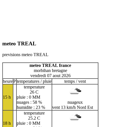
meteo TREAL
previsions meteo TREAL
meteo TREAL france
morbihan bretagne
vendredi 07 aout 2026
heure
P
temperatures / pluie
temps / vent
temperature
26 C
15 h
pluie : 0 MM
nuages : 58 %
nuageux
humidite : 23 %
vent 13 km/h Nord Est
temperature
25.2 C
18 h
pluie : 0 MM