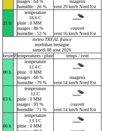
nuages : 64 %
nuageux
humidite : 26 %
vent 29 km/h Nord Est
temperature
18.6 C
21 h
pluie : 0 MM
nuages : 86 %
couvert
humidite : 52 %
vent 16 km/h Nord Est
meteo TREAL france
morbihan bretagne
samedi 08 aout 2026
heure
P
temperatures / pluie
temps / vent
temperature
12.4 C
00 h
pluie : 0 MM
nuages : 66 %
nuageux
humidite : 79 %
vent 14 km/h Nord Est
temperature
12 C
03 h
pluie : 0 MM
nuages : 95 %
couvert
humidite : 71 %
vent 14 km/h Nord Est
temperature
13.3 C
06 h
pluie : 0 MM