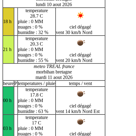
lundi 10 aout 2026
temperature
28.7 C
18 h
pluie : 0 MM
nuages : 0 %
ciel dégagé
humidite : 32 %
vent 30 km/h Nord
temperature
20.3 C
21 h
pluie : 0 MM
nuages : 0 %
ciel dégagé
humidite : 55 %
vent 20 km/h Nord
meteo TREAL france
morbihan bretagne
mardi 11 aout 2026
heure
P
temperatures / pluie
temps / vent
temperature
17.8 C
00 h
pluie : 0 MM
nuages : 0 %
ciel dégagé
humidite : 63 %
vent 14 km/h Nord Est
temperature
17 C
03 h
pluie : 0 MM
nuages : 0 %
ciel dégagé