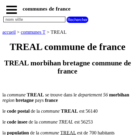
communes de france
accueil
communes
nouvelles
accueil
>
communes T
> TREAL
regions
communes
TREAL commune de france
par
region
communes
TREAL morbihan bretagne commune de
par
france
departement
communes
commencant
par
A
B
C
D
E
F
G
la
commune
TREAL
se trouve dans le
departement 56
morbihan
region
bretagne
pays
france
H
I
J
K
L
M
N
le
code postal
de la
commune
TREAL
est 56140
O
P
Q
R
S
T
U
V
W
X
Y
Z
le
code insee
de la
commune
TREAL
est 56253
la
population
de la
commune
TREAL
est de 700 habitants