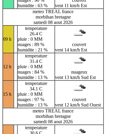
nuages : 90 %
couvert
humidite : 63 %
vent 11 km/h Est
meteo TREAL france
morbihan bretagne
samedi 08 aout 2026
temperature
26.4 C
09 h
pluie : 0 MM
nuages : 89 %
couvert
humidite : 21 %
vent 14 km/h Est
temperature
31.4 C
12 h
pluie : 0 MM
nuages : 84 %
nuageux
humidite : 13 %
vent 13 km/h Sud Est
temperature
34.1 C
15 h
pluie : 0 MM
nuages : 97 %
couvert
humidite : 13 %
vent 12 km/h Sud Ouest
meteo TREAL france
morbihan bretagne
samedi 08 aout 2026
temperature
30.6 C