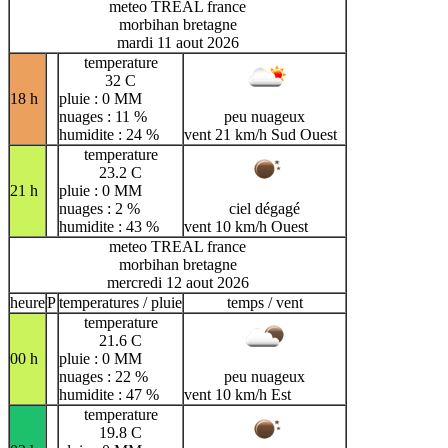
meteo TREAL france
morbihan bretagne
mardi 11 aout 2026
temperature
32 C
18 h
pluie : 0 MM
nuages : 11 %
peu nuageux
humidite : 24 %
vent 21 km/h Sud Ouest
temperature
23.2 C
21 h
pluie : 0 MM
nuages : 2 %
ciel dégagé
humidite : 43 %
vent 10 km/h Ouest
meteo TREAL france
morbihan bretagne
mercredi 12 aout 2026
heure
P
temperatures / pluie
temps / vent
temperature
21.6 C
00 h
pluie : 0 MM
nuages : 22 %
peu nuageux
humidite : 47 %
vent 10 km/h Est
temperature
19.8 C