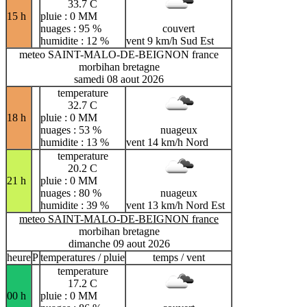
33.7 C
15 h
pluie : 0 MM
nuages : 95 %
couvert
humidite : 12 %
vent 9 km/h Sud Est
meteo SAINT-MALO-DE-BEIGNON france
morbihan bretagne
samedi 08 aout 2026
temperature
32.7 C
18 h
pluie : 0 MM
nuages : 53 %
nuageux
humidite : 13 %
vent 14 km/h Nord
temperature
20.2 C
21 h
pluie : 0 MM
nuages : 80 %
nuageux
humidite : 39 %
vent 13 km/h Nord Est
meteo SAINT-MALO-DE-BEIGNON france
morbihan bretagne
dimanche 09 aout 2026
heure
P
temperatures / pluie
temps / vent
temperature
17.2 C
00 h
pluie : 0 MM