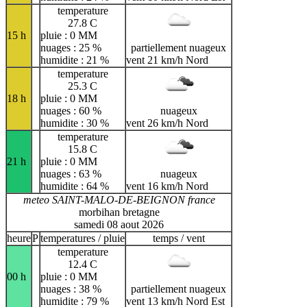
temperature
27.8 C
15 h
pluie : 0 MM
nuages : 25 %
partiellement nuageux
humidite : 21 %
vent 21 km/h Nord
temperature
25.3 C
18 h
pluie : 0 MM
nuages : 60 %
nuageux
humidite : 30 %
vent 26 km/h Nord
temperature
15.8 C
21 h
pluie : 0 MM
nuages : 63 %
nuageux
humidite : 64 %
vent 16 km/h Nord
meteo SAINT-MALO-DE-BEIGNON france
morbihan bretagne
samedi 08 aout 2026
heure
P
temperatures / pluie
temps / vent
temperature
12.4 C
00 h
pluie : 0 MM
nuages : 38 %
partiellement nuageux
humidite : 79 %
vent 13 km/h Nord Est