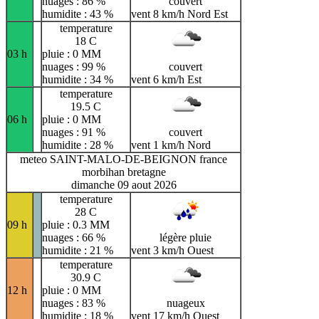
nuages : 86 %
couvert
humidite : 43 %
vent 8 km/h Nord Est
temperature
18 C
03 h
pluie : 0 MM
nuages : 99 %
couvert
humidite : 34 %
vent 6 km/h Est
temperature
19.5 C
06 h
pluie : 0 MM
nuages : 91 %
couvert
humidite : 28 %
vent 1 km/h Nord
meteo SAINT-MALO-DE-BEIGNON france
morbihan bretagne
dimanche 09 aout 2026
temperature
28 C
09 h
pluie : 0.3 MM
nuages : 66 %
légère pluie
humidite : 21 %
vent 3 km/h Ouest
temperature
30.9 C
12 h
pluie : 0 MM
nuages : 83 %
nuageux
humidite : 18 %
vent 17 km/h Ouest