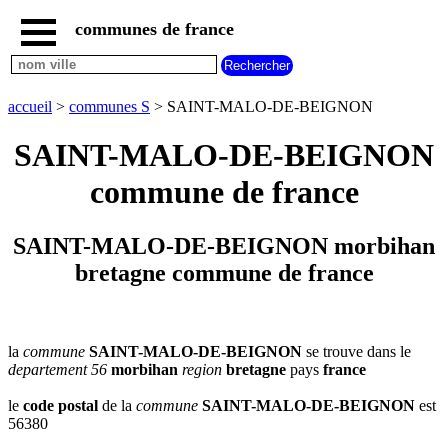
communes de france
accueil
communes
nouvelles
accueil
>
communes S
> SAINT-MALO-DE-BEIGNON
regions
communes
SAINT-MALO-DE-BEIGNON
par
region
commune de france
communes
par
departement
SAINT-MALO-DE-BEIGNON morbihan
communes
bretagne commune de france
commencant
par
A
B
C
D
E
F
G
H
I
J
K
L
M
N
la
commune
SAINT-MALO-DE-BEIGNON
se trouve dans le
departement 56
morbihan
region
bretagne
pays
france
O
P
Q
R
S
T
U
V
W
X
Y
Z
le
code postal
de la
commune
SAINT-MALO-DE-BEIGNON
est
56380