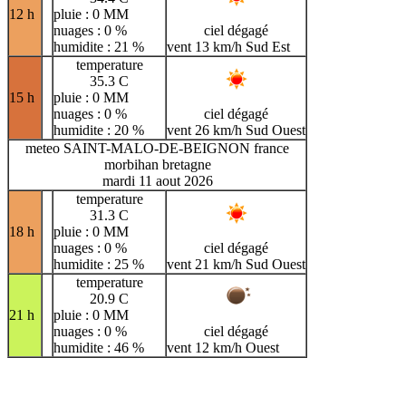
12 h
pluie : 0 MM
nuages : 0 %
ciel dégagé
humidite : 21 %
vent 13 km/h Sud Est
temperature
35.3 C
15 h
pluie : 0 MM
nuages : 0 %
ciel dégagé
humidite : 20 %
vent 26 km/h Sud Ouest
meteo SAINT-MALO-DE-BEIGNON france
morbihan bretagne
mardi 11 aout 2026
temperature
31.3 C
18 h
pluie : 0 MM
nuages : 0 %
ciel dégagé
humidite : 25 %
vent 21 km/h Sud Ouest
temperature
20.9 C
21 h
pluie : 0 MM
nuages : 0 %
ciel dégagé
humidite : 46 %
vent 12 km/h Ouest