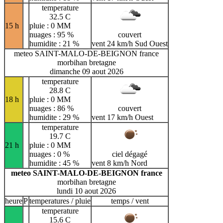
temperature
32.5 C
15 h
pluie : 0 MM
nuages : 95 %
couvert
humidite : 21 %
vent 24 km/h Sud Ouest
meteo SAINT-MALO-DE-BEIGNON france
morbihan bretagne
dimanche 09 aout 2026
temperature
28.8 C
18 h
pluie : 0 MM
nuages : 86 %
couvert
humidite : 29 %
vent 17 km/h Ouest
temperature
19.7 C
21 h
pluie : 0 MM
nuages : 0 %
ciel dégagé
humidite : 45 %
vent 8 km/h Nord
meteo SAINT-MALO-DE-BEIGNON france
morbihan bretagne
lundi 10 aout 2026
heure
P
temperatures / pluie
temps / vent
temperature
15.6 C