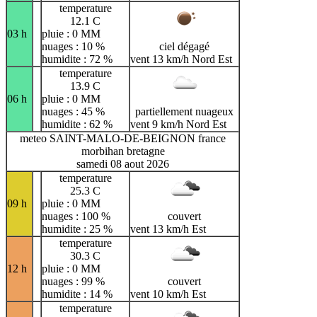
temperature
12.1 C
03 h
pluie : 0 MM
nuages : 10 %
ciel dégagé
humidite : 72 %
vent 13 km/h Nord Est
temperature
13.9 C
06 h
pluie : 0 MM
nuages : 45 %
partiellement nuageux
humidite : 62 %
vent 9 km/h Nord Est
meteo SAINT-MALO-DE-BEIGNON france
morbihan bretagne
samedi 08 aout 2026
temperature
25.3 C
09 h
pluie : 0 MM
nuages : 100 %
couvert
humidite : 25 %
vent 13 km/h Est
temperature
30.3 C
12 h
pluie : 0 MM
nuages : 99 %
couvert
humidite : 14 %
vent 10 km/h Est
temperature