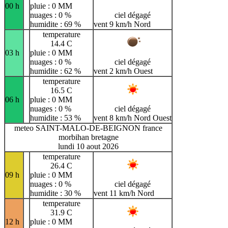
00 h
pluie : 0 MM
nuages : 0 %
ciel dégagé
humidite : 69 %
vent 9 km/h Nord
temperature
14.4 C
03 h
pluie : 0 MM
nuages : 0 %
ciel dégagé
humidite : 62 %
vent 2 km/h Ouest
temperature
16.5 C
06 h
pluie : 0 MM
nuages : 0 %
ciel dégagé
humidite : 53 %
vent 8 km/h Nord Ouest
meteo SAINT-MALO-DE-BEIGNON france
morbihan bretagne
lundi 10 aout 2026
temperature
26.4 C
09 h
pluie : 0 MM
nuages : 0 %
ciel dégagé
humidite : 30 %
vent 11 km/h Nord
temperature
31.9 C
12 h
pluie : 0 MM