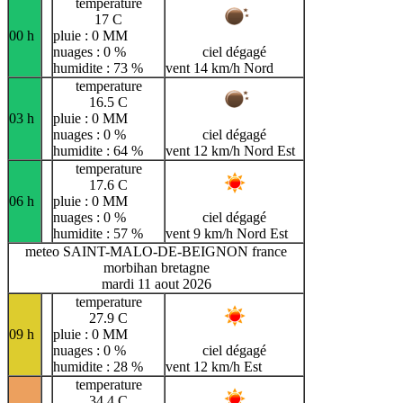
temperature
17 C
00 h
pluie : 0 MM
nuages : 0 %
ciel dégagé
humidite : 73 %
vent 14 km/h Nord
temperature
16.5 C
03 h
pluie : 0 MM
nuages : 0 %
ciel dégagé
humidite : 64 %
vent 12 km/h Nord Est
temperature
17.6 C
06 h
pluie : 0 MM
nuages : 0 %
ciel dégagé
humidite : 57 %
vent 9 km/h Nord Est
meteo SAINT-MALO-DE-BEIGNON france
morbihan bretagne
mardi 11 aout 2026
temperature
27.9 C
09 h
pluie : 0 MM
nuages : 0 %
ciel dégagé
humidite : 28 %
vent 12 km/h Est
temperature
34.4 C