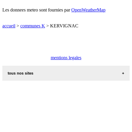
Les donnees meteo sont fournies par
OpenWeatherMap
accueil
>
communes K
> KERVIGNAC
mentions legales
tous nos sites
villes et villages en alsace
sites de france
portail region alsace
meteo alsace