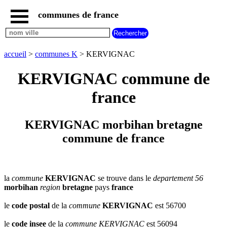
communes de france
accueil
communes
nouvelles
accueil
>
communes K
> KERVIGNAC
regions
communes
KERVIGNAC commune de
par
region
france
communes
par
departement
KERVIGNAC morbihan bretagne
communes
commune de france
commencant
par
A
B
C
D
E
F
G
H
I
J
K
L
M
N
la
commune
KERVIGNAC
se trouve dans le
departement 56
morbihan
region
bretagne
pays
france
O
P
Q
R
S
T
U
V
W
X
Y
Z
le
code postal
de la
commune
KERVIGNAC
est 56700
le
code insee
de la
commune
KERVIGNAC
est 56094