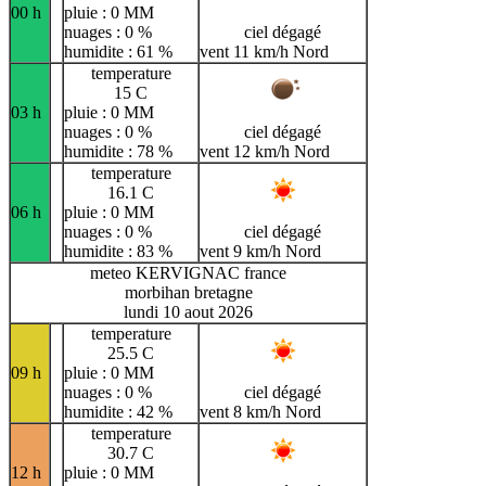
00 h
pluie : 0 MM
nuages : 0 %
ciel dégagé
humidite : 61 %
vent 11 km/h Nord
temperature
15 C
03 h
pluie : 0 MM
nuages : 0 %
ciel dégagé
humidite : 78 %
vent 12 km/h Nord
temperature
16.1 C
06 h
pluie : 0 MM
nuages : 0 %
ciel dégagé
humidite : 83 %
vent 9 km/h Nord
meteo KERVIGNAC france
morbihan bretagne
lundi 10 aout 2026
temperature
25.5 C
09 h
pluie : 0 MM
nuages : 0 %
ciel dégagé
humidite : 42 %
vent 8 km/h Nord
temperature
30.7 C
12 h
pluie : 0 MM