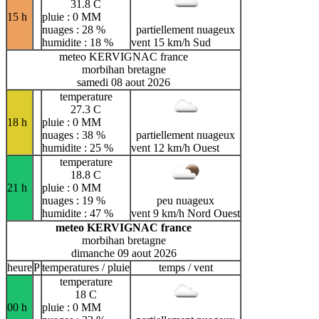
31.8 C
15 h
pluie : 0 MM
nuages : 28 %
partiellement nuageux
humidite : 18 %
vent 15 km/h Sud
meteo KERVIGNAC france
morbihan bretagne
samedi 08 aout 2026
temperature
27.3 C
18 h
pluie : 0 MM
nuages : 38 %
partiellement nuageux
humidite : 25 %
vent 12 km/h Ouest
temperature
18.8 C
21 h
pluie : 0 MM
nuages : 19 %
peu nuageux
humidite : 47 %
vent 9 km/h Nord Ouest
meteo KERVIGNAC france
morbihan bretagne
dimanche 09 aout 2026
heure
P
temperatures / pluie
temps / vent
temperature
18 C
00 h
pluie : 0 MM