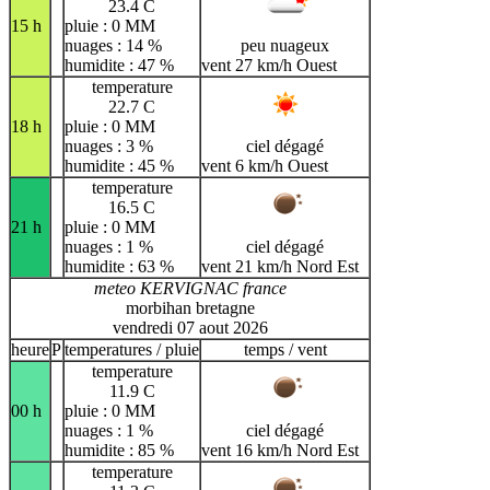
23.4 C
15 h
pluie : 0 MM
nuages : 14 %
peu nuageux
humidite : 47 %
vent 27 km/h Ouest
temperature
22.7 C
18 h
pluie : 0 MM
nuages : 3 %
ciel dégagé
humidite : 45 %
vent 6 km/h Ouest
temperature
16.5 C
21 h
pluie : 0 MM
nuages : 1 %
ciel dégagé
humidite : 63 %
vent 21 km/h Nord Est
meteo KERVIGNAC france
morbihan bretagne
vendredi 07 aout 2026
heure
P
temperatures / pluie
temps / vent
temperature
11.9 C
00 h
pluie : 0 MM
nuages : 1 %
ciel dégagé
humidite : 85 %
vent 16 km/h Nord Est
temperature