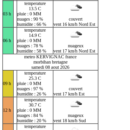
temperature
13.5 C
03 h
pluie : 0 MM
nuages : 90 %
couvert
humidite : 66 %
vent 16 km/h Nord Est
temperature
14.9 C
06 h
pluie : 0 MM
nuages : 78 %
nuageux
humidite : 58 %
vent 17 km/h Nord Est
meteo KERVIGNAC france
morbihan bretagne
samedi 08 aout 2026
temperature
25.3 C
09 h
pluie : 0 MM
nuages : 97 %
couvert
humidite : 26 %
vent 17 km/h Est
temperature
30.7 C
12 h
pluie : 0 MM
nuages : 84 %
nuageux
humidite : 20 %
vent 18 km/h Sud
temperature