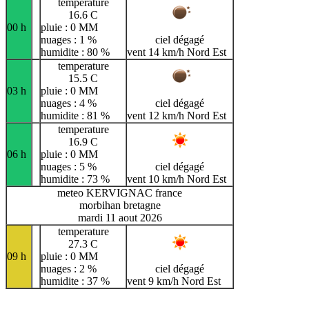
temperature
16.6 C
00 h
pluie : 0 MM
nuages : 1 %
ciel dégagé
humidite : 80 %
vent 14 km/h Nord Est
temperature
15.5 C
03 h
pluie : 0 MM
nuages : 4 %
ciel dégagé
humidite : 81 %
vent 12 km/h Nord Est
temperature
16.9 C
06 h
pluie : 0 MM
nuages : 5 %
ciel dégagé
humidite : 73 %
vent 10 km/h Nord Est
meteo KERVIGNAC france
morbihan bretagne
mardi 11 aout 2026
temperature
27.3 C
09 h
pluie : 0 MM
nuages : 2 %
ciel dégagé
humidite : 37 %
vent 9 km/h Nord Est