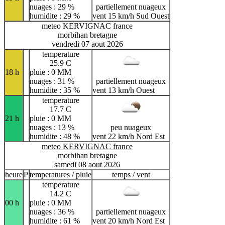
nuages : 29 %
partiellement nuageux
humidite : 29 %
vent 15 km/h Sud Ouest
meteo KERVIGNAC france
morbihan bretagne
vendredi 07 aout 2026
temperature
25.9 C
18 h
pluie : 0 MM
nuages : 31 %
partiellement nuageux
humidite : 35 %
vent 13 km/h Ouest
temperature
17.7 C
21 h
pluie : 0 MM
nuages : 13 %
peu nuageux
humidite : 48 %
vent 22 km/h Nord Est
meteo KERVIGNAC france
morbihan bretagne
samedi 08 aout 2026
heure
P
temperatures / pluie
temps / vent
temperature
14.2 C
00 h
pluie : 0 MM
nuages : 36 %
partiellement nuageux
humidite : 61 %
vent 20 km/h Nord Est