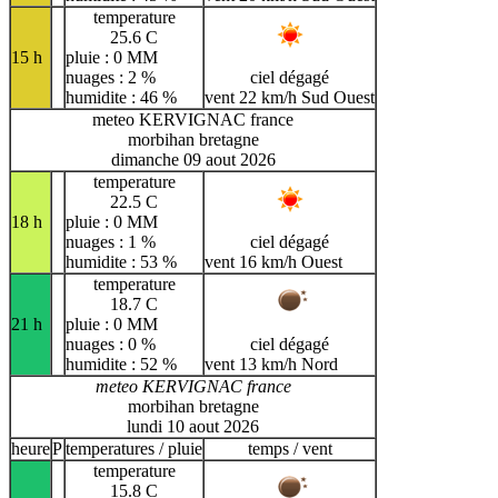
temperature
25.6 C
15 h
pluie : 0 MM
nuages : 2 %
ciel dégagé
humidite : 46 %
vent 22 km/h Sud Ouest
meteo KERVIGNAC france
morbihan bretagne
dimanche 09 aout 2026
temperature
22.5 C
18 h
pluie : 0 MM
nuages : 1 %
ciel dégagé
humidite : 53 %
vent 16 km/h Ouest
temperature
18.7 C
21 h
pluie : 0 MM
nuages : 0 %
ciel dégagé
humidite : 52 %
vent 13 km/h Nord
meteo KERVIGNAC france
morbihan bretagne
lundi 10 aout 2026
heure
P
temperatures / pluie
temps / vent
temperature
15.8 C