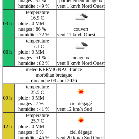
nuages : 32 %
partiellement nuageux
humidite : 49 %
vent 1 km/h Nord Ouest
temperature
16.9 C
03 h
pluie : 0 MM
nuages : 86 %
couvert
humidite : 72 %
vent 11 km/h Ouest
temperature
17.1 C
06 h
pluie : 0 MM
nuages : 51 %
nuageux
humidite : 82 %
vent 8 km/h Nord Ouest
meteo KERVIGNAC france
morbihan bretagne
dimanche 09 aout 2026
temperature
25.5 C
09 h
pluie : 0 MM
nuages : 7 %
ciel dégagé
humidite : 41 %
vent 12 km/h Sud
temperature
25.7 C
12 h
pluie : 0 MM
nuages : 6 %
ciel dégagé
humidite : 45 %
vent 20 km/h Sud Ouest