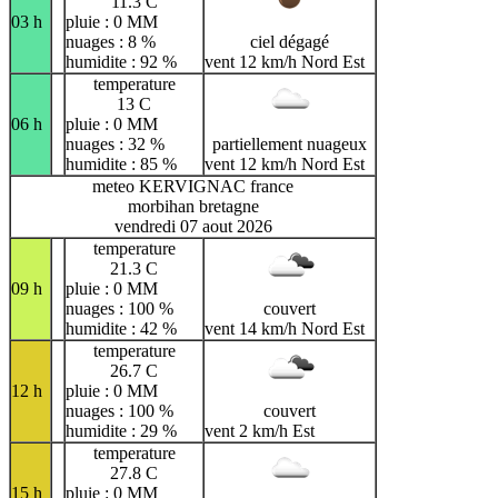
11.3 C
03 h
pluie : 0 MM
nuages : 8 %
ciel dégagé
humidite : 92 %
vent 12 km/h Nord Est
temperature
13 C
06 h
pluie : 0 MM
nuages : 32 %
partiellement nuageux
humidite : 85 %
vent 12 km/h Nord Est
meteo KERVIGNAC france
morbihan bretagne
vendredi 07 aout 2026
temperature
21.3 C
09 h
pluie : 0 MM
nuages : 100 %
couvert
humidite : 42 %
vent 14 km/h Nord Est
temperature
26.7 C
12 h
pluie : 0 MM
nuages : 100 %
couvert
humidite : 29 %
vent 2 km/h Est
temperature
27.8 C
15 h
pluie : 0 MM