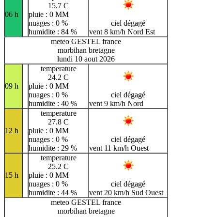
15.7 C
06 h
pluie : 0 MM
nuages : 0 %
ciel dégagé
humidite : 84 %
vent 8 km/h Nord Est
meteo GESTEL france
morbihan bretagne
lundi 10 aout 2026
temperature
24.2 C
09 h
pluie : 0 MM
nuages : 0 %
ciel dégagé
humidite : 40 %
vent 9 km/h Nord
temperature
27.8 C
12 h
pluie : 0 MM
nuages : 0 %
ciel dégagé
humidite : 29 %
vent 11 km/h Ouest
temperature
25.2 C
15 h
pluie : 0 MM
nuages : 0 %
ciel dégagé
humidite : 44 %
vent 20 km/h Sud Ouest
meteo GESTEL france
morbihan bretagne