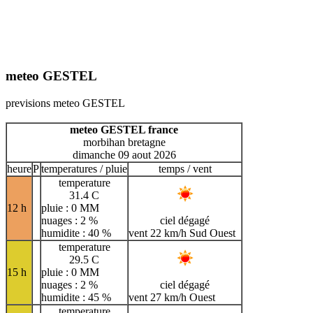
meteo GESTEL
previsions meteo GESTEL
meteo GESTEL france
morbihan bretagne
dimanche 09 aout 2026
heure
P
temperatures / pluie
temps / vent
temperature
31.4 C
12 h
pluie : 0 MM
nuages : 2 %
ciel dégagé
humidite : 40 %
vent 22 km/h Sud Ouest
temperature
29.5 C
15 h
pluie : 0 MM
nuages : 2 %
ciel dégagé
humidite : 45 %
vent 27 km/h Ouest
temperature