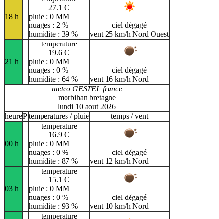
27.1 C
18 h
pluie : 0 MM
nuages : 2 %
ciel dégagé
humidite : 39 %
vent 25 km/h Nord Ouest
temperature
19.6 C
21 h
pluie : 0 MM
nuages : 0 %
ciel dégagé
humidite : 64 %
vent 16 km/h Nord
meteo GESTEL france
morbihan bretagne
lundi 10 aout 2026
heure
P
temperatures / pluie
temps / vent
temperature
16.9 C
00 h
pluie : 0 MM
nuages : 0 %
ciel dégagé
humidite : 87 %
vent 12 km/h Nord
temperature
15.1 C
03 h
pluie : 0 MM
nuages : 0 %
ciel dégagé
humidite : 93 %
vent 10 km/h Nord
temperature