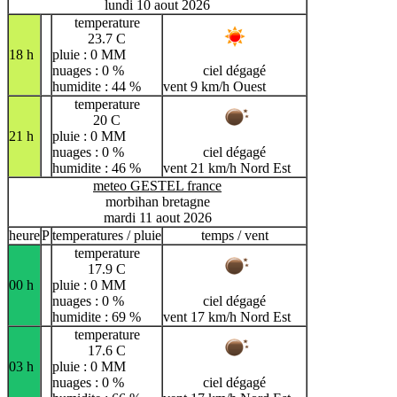
lundi 10 aout 2026
temperature
23.7 C
18 h
pluie : 0 MM
nuages : 0 %
ciel dégagé
humidite : 44 %
vent 9 km/h Ouest
temperature
20 C
21 h
pluie : 0 MM
nuages : 0 %
ciel dégagé
humidite : 46 %
vent 21 km/h Nord Est
meteo GESTEL france
morbihan bretagne
mardi 11 aout 2026
heure
P
temperatures / pluie
temps / vent
temperature
17.9 C
00 h
pluie : 0 MM
nuages : 0 %
ciel dégagé
humidite : 69 %
vent 17 km/h Nord Est
temperature
17.6 C
03 h
pluie : 0 MM
nuages : 0 %
ciel dégagé