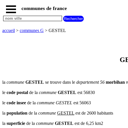
communes de france
accueil
communes
nouvelles
accueil
>
communes G
> GESTEL
regions
communes
par
region
communes
GE
par
departement
communes
commencant
la
commune
GESTEL
se trouve dans le
departement 56
morbihan
r
par
A
B
C
D
E
F
G
le
code postal
de la
commune
GESTEL
est 56830
H
I
J
K
L
M
N
le
code insee
de la
commune
GESTEL
est 56063
O
P
Q
R
S
T
U
la
population
de la
commune
GESTEL
est de 2600 habitants
V
W
X
Y
Z
la
superficie
de la
commune
GESTEL
est de 6,25 km2