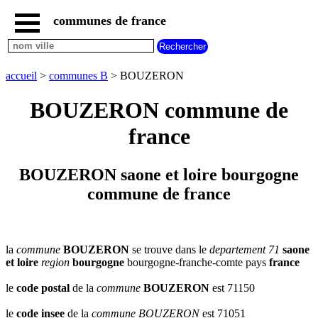
communes de france
accueil
communes
nouvelles
accueil
>
communes B
> BOUZERON
regions
communes
BOUZERON commune de
par
region
france
communes
par
departement
BOUZERON saone et loire bourgogne
communes
commune de france
commencant
par
A
B
C
D
E
F
G
H
I
J
K
L
M
N
la
commune
BOUZERON
se trouve dans le
departement 71
saone
et loire
region
bourgogne
bourgogne-franche-comte pays
france
O
P
Q
R
S
T
U
V
W
X
Y
Z
le
code postal
de la
commune
BOUZERON
est 71150
le
code insee
de la
commune
BOUZERON
est 71051