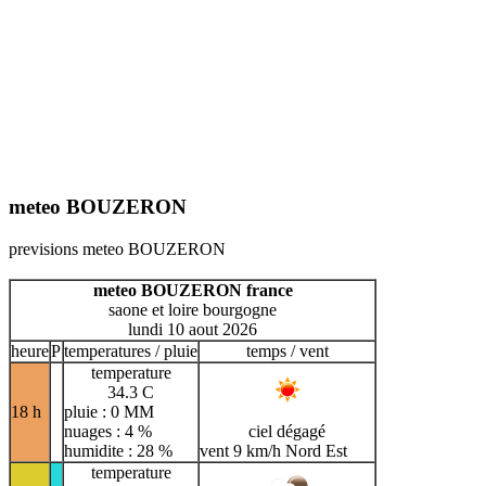
meteo BOUZERON
previsions meteo BOUZERON
meteo BOUZERON france
saone et loire bourgogne
lundi 10 aout 2026
heure
P
temperatures / pluie
temps / vent
temperature
34.3 C
18 h
pluie : 0 MM
nuages : 4 %
ciel dégagé
humidite : 28 %
vent 9 km/h Nord Est
temperature