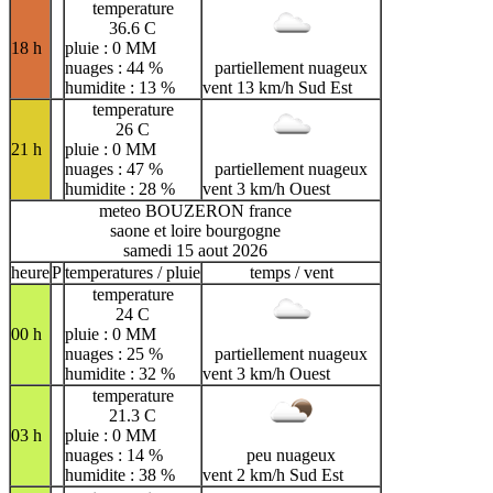
temperature
36.6 C
18 h
pluie : 0 MM
nuages : 44 %
partiellement nuageux
humidite : 13 %
vent 13 km/h Sud Est
temperature
26 C
21 h
pluie : 0 MM
nuages : 47 %
partiellement nuageux
humidite : 28 %
vent 3 km/h Ouest
meteo BOUZERON france
saone et loire bourgogne
samedi 15 aout 2026
heure
P
temperatures / pluie
temps / vent
temperature
24 C
00 h
pluie : 0 MM
nuages : 25 %
partiellement nuageux
humidite : 32 %
vent 3 km/h Ouest
temperature
21.3 C
03 h
pluie : 0 MM
nuages : 14 %
peu nuageux
humidite : 38 %
vent 2 km/h Sud Est