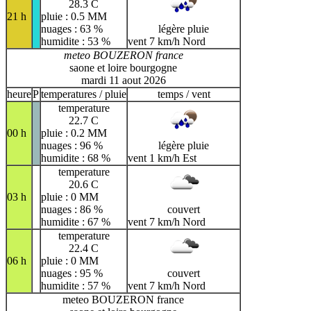
28.3 C
21 h
pluie : 0.5 MM
nuages : 63 %
légère pluie
humidite : 53 %
vent 7 km/h Nord
meteo BOUZERON france
saone et loire bourgogne
mardi 11 aout 2026
heure
P
temperatures / pluie
temps / vent
temperature
22.7 C
00 h
pluie : 0.2 MM
nuages : 96 %
légère pluie
humidite : 68 %
vent 1 km/h Est
temperature
20.6 C
03 h
pluie : 0 MM
nuages : 86 %
couvert
humidite : 67 %
vent 7 km/h Nord
temperature
22.4 C
06 h
pluie : 0 MM
nuages : 95 %
couvert
humidite : 57 %
vent 7 km/h Nord
meteo BOUZERON france