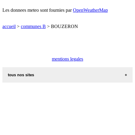
Les donnees meteo sont fournies par
OpenWeatherMap
accueil
>
communes B
> BOUZERON
mentions legales
tous nos sites
villes et villages en alsace
sites de france
portail region alsace
meteo alsace