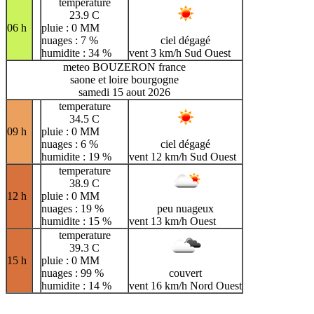
temperature
23.9 C
06 h
pluie : 0 MM
nuages : 7 %
ciel dégagé
humidite : 34 %
vent 3 km/h Sud Ouest
meteo BOUZERON france
saone et loire bourgogne
samedi 15 aout 2026
temperature
34.5 C
09 h
pluie : 0 MM
nuages : 6 %
ciel dégagé
humidite : 19 %
vent 12 km/h Sud Ouest
temperature
38.9 C
12 h
pluie : 0 MM
nuages : 19 %
peu nuageux
humidite : 15 %
vent 13 km/h Ouest
temperature
39.3 C
15 h
pluie : 0 MM
nuages : 99 %
couvert
humidite : 14 %
vent 16 km/h Nord Ouest