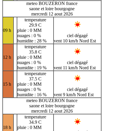
meteo BOUZERON france
saone et loire bourgogne
mercredi 12 aout 2026
temperature
29.9 C
09 h
pluie : 0 MM
nuages : 0 %
ciel dégagé
humidite : 28 %
vent 10 km/h Nord Est
temperature
35.8 C
12 h
pluie : 0 MM
nuages : 0 %
ciel dégagé
humidite : 19 %
vent 11 km/h Nord Est
temperature
37.5 C
15 h
pluie : 0 MM
nuages : 0 %
ciel dégagé
humidite : 16 %
vent 9 km/h Nord Est
meteo BOUZERON france
saone et loire bourgogne
mercredi 12 aout 2026
temperature
34.9 C
18 h
pluie : 0 MM