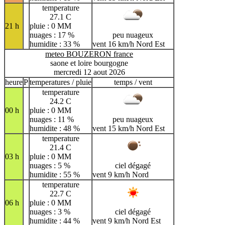
temperature
27.1 C
21 h
pluie : 0 MM
nuages : 17 %
peu nuageux
humidite : 33 %
vent 16 km/h Nord Est
meteo BOUZERON france
saone et loire bourgogne
mercredi 12 aout 2026
heure
P
temperatures / pluie
temps / vent
temperature
24.2 C
00 h
pluie : 0 MM
nuages : 11 %
peu nuageux
humidite : 48 %
vent 15 km/h Nord Est
temperature
21.4 C
03 h
pluie : 0 MM
nuages : 5 %
ciel dégagé
humidite : 55 %
vent 9 km/h Nord
temperature
22.7 C
06 h
pluie : 0 MM
nuages : 3 %
ciel dégagé
humidite : 44 %
vent 9 km/h Nord Est