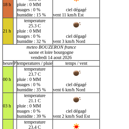
18 h
pluie : 0 MM
nuages : 0 %
ciel dégagé
humidite : 15 %
vent 11 km/h Est
temperature
25.3 C
21 h
pluie : 0 MM
nuages : 0 %
ciel dégagé
humidite : 32 %
vent 3 km/h Nord
meteo BOUZERON france
saone et loire bourgogne
vendredi 14 aout 2026
heure
P
temperatures / pluie
temps / vent
temperature
23.7 C
00 h
pluie : 0 MM
nuages : 0 %
ciel dégagé
humidite : 35 %
vent 6 km/h Nord
temperature
21.1 C
03 h
pluie : 0 MM
nuages : 0 %
ciel dégagé
humidite : 39 %
vent 2 km/h Sud Est
temperature
23.4 C