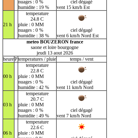
nuages : 0 %
ciel dégagé
humidite : 19 %
vent 15 km/h Est
temperature
24.8 C
21 h
pluie : 0 MM
nuages : 0 %
ciel dégagé
humidite : 38 %
vent 6 km/h Nord Est
meteo BOUZERON france
saone et loire bourgogne
jeudi 13 aout 2026
heure
P
temperatures / pluie
temps / vent
temperature
22.8 C
00 h
pluie : 0 MM
nuages : 0 %
ciel dégagé
humidite : 42 %
vent 11 km/h Nord
temperature
20.7 C
03 h
pluie : 0 MM
nuages : 0 %
ciel dégagé
humidite : 49 %
vent 7 km/h Nord
temperature
22.6 C
06 h
pluie : 0 MM