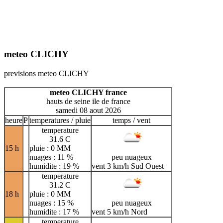
meteo CLICHY
previsions meteo CLICHY
meteo CLICHY france
hauts de seine ile de france
samedi 08 aout 2026
heure
P
temperatures / pluie
temps / vent
temperature
31.6 C
15 h
pluie : 0 MM
nuages : 11 %
peu nuageux
humidite : 19 %
vent 3 km/h Sud Ouest
temperature
31.2 C
18 h
pluie : 0 MM
nuages : 15 %
peu nuageux
humidite : 17 %
vent 5 km/h Nord
temperature