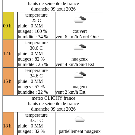
hauts de seine ile de france
dimanche 09 aout 2026
temperature
25 C
09 h
pluie : 0 MM
nuages : 100 %
couvert
humidite : 34 %
vent 6 km/h Nord Ouest
temperature
30.6 C
12 h
pluie : 0 MM
nuages : 82 %
nuageux
humidite : 25 %
vent 4 km/h Sud Est
temperature
34.6 C
15 h
pluie : 0 MM
nuages : 57 %
nuageux
humidite : 22 %
vent 2 km/h Est
meteo CLICHY france
hauts de seine ile de france
dimanche 09 aout 2026
temperature
33.1 C
18 h
pluie : 0 MM
nuages : 32 %
partiellement nuageux