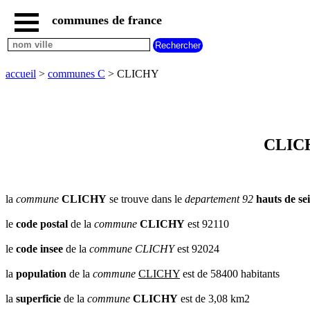
communes de france
accueil
communes
nouvelles
accueil
>
communes C
> CLICHY
regions
communes
par
region
communes
CLICHY
par
departement
communes
commencant
la
commune
CLICHY
se trouve dans le
departement 92
hauts de se
par
A
B
C
D
E
F
G
le
code postal
de la
commune
CLICHY
est 92110
H
I
J
K
L
M
N
le
code insee
de la
commune
CLICHY
est 92024
O
P
Q
R
S
T
U
la
population
de la
commune
CLICHY
est de 58400 habitants
V
W
X
Y
Z
la
superficie
de la
commune
CLICHY
est de 3,08 km2