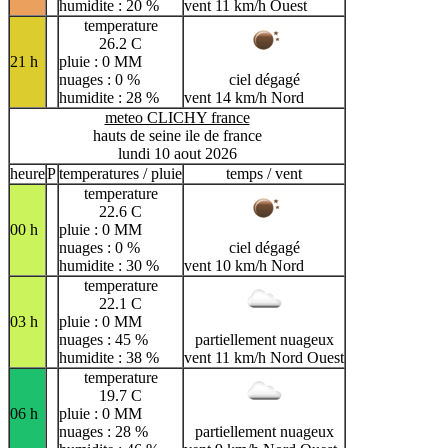
humidite : 20 %
vent 11 km/h Ouest
temperature
26.2 C
21 h
pluie : 0 MM
nuages : 0 %
ciel dégagé
humidite : 28 %
vent 14 km/h Nord
meteo CLICHY france
hauts de seine ile de france
lundi 10 aout 2026
heure
P
temperatures / pluie
temps / vent
temperature
22.6 C
00 h
pluie : 0 MM
nuages : 0 %
ciel dégagé
humidite : 30 %
vent 10 km/h Nord
temperature
22.1 C
03 h
pluie : 0 MM
nuages : 45 %
partiellement nuageux
humidite : 38 %
vent 11 km/h Nord Ouest
temperature
19.7 C
06 h
pluie : 0 MM
nuages : 28 %
partiellement nuageux