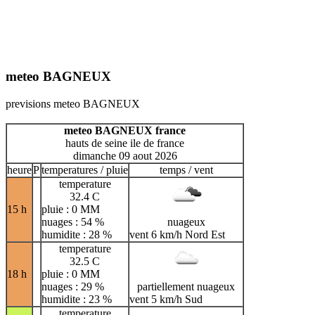
meteo BAGNEUX
previsions meteo BAGNEUX
meteo BAGNEUX france
hauts de seine ile de france
dimanche 09 aout 2026
heure
P
temperatures / pluie
temps / vent
temperature
32.4 C
15 h
pluie : 0 MM
nuages : 54 %
nuageux
humidite : 28 %
vent 6 km/h Nord Est
temperature
32.5 C
18 h
pluie : 0 MM
nuages : 29 %
partiellement nuageux
humidite : 23 %
vent 5 km/h Sud
temperature