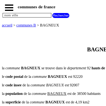
communes de france
accueil
communes
nouvelles
accueil
>
communes B
> BAGNEUX
regions
communes
par
region
communes
BAGNEUX
par
departement
communes
commencant
la
commune
BAGNEUX
se trouve dans le
departement 92
hauts de 
par
A
B
C
D
E
F
G
le
code postal
de la
commune
BAGNEUX
est 92220
H
I
J
K
L
M
N
le
code insee
de la
commune
BAGNEUX
est 92007
O
P
Q
R
S
T
U
la
population
de la
commune
BAGNEUX
est de 38500 habitants
V
W
X
Y
Z
la
superficie
de la
commune
BAGNEUX
est de 4,19 km2