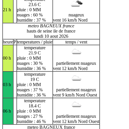
23.6 C
21 h
pluie : 0 MM
nuages : 60 %
nuageux
humidite : 37 %
vent 16 km/h Nord
meteo BAGNEUX france
hauts de seine ile de france
lundi 10 aout 2026
heure
P
temperatures / pluie
temps / vent
temperature
21.9 C
00 h
pluie : 0 MM
nuages : 30 %
partiellement nuageux
humidite : 36 %
vent 12 km/h Nord
temperature
19 C
03 h
pluie : 0 MM
nuages : 37 %
partiellement nuageux
humidite : 36 %
vent 9 km/h Nord Ouest
temperature
18.4 C
06 h
pluie : 0 MM
nuages : 27 %
partiellement nuageux
humidite : 46 %
vent 12 km/h Nord Ouest
meteo BAGNEUX france