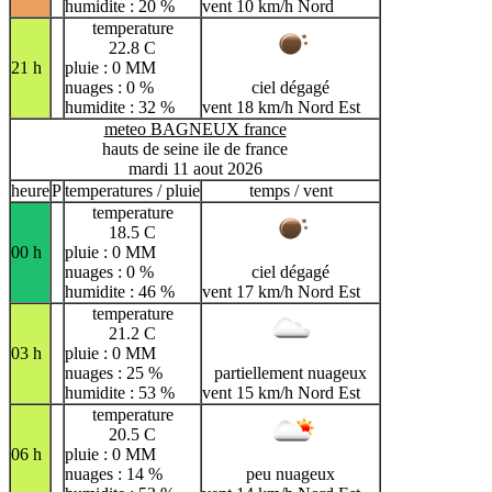
humidite : 20 %
vent 10 km/h Nord
temperature
22.8 C
21 h
pluie : 0 MM
nuages : 0 %
ciel dégagé
humidite : 32 %
vent 18 km/h Nord Est
meteo BAGNEUX france
hauts de seine ile de france
mardi 11 aout 2026
heure
P
temperatures / pluie
temps / vent
temperature
18.5 C
00 h
pluie : 0 MM
nuages : 0 %
ciel dégagé
humidite : 46 %
vent 17 km/h Nord Est
temperature
21.2 C
03 h
pluie : 0 MM
nuages : 25 %
partiellement nuageux
humidite : 53 %
vent 15 km/h Nord Est
temperature
20.5 C
06 h
pluie : 0 MM
nuages : 14 %
peu nuageux