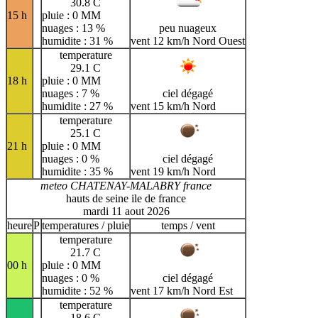
30.8 C
15 h
pluie : 0 MM
nuages : 13 %
peu nuageux
humidite : 31 %
vent 12 km/h Nord Ouest
temperature
29.1 C
18 h
pluie : 0 MM
nuages : 7 %
ciel dégagé
humidite : 27 %
vent 15 km/h Nord
temperature
25.1 C
21 h
pluie : 0 MM
nuages : 0 %
ciel dégagé
humidite : 35 %
vent 19 km/h Nord
meteo CHATENAY-MALABRY france
hauts de seine ile de france
mardi 11 aout 2026
heure
P
temperatures / pluie
temps / vent
temperature
21.7 C
00 h
pluie : 0 MM
nuages : 0 %
ciel dégagé
humidite : 52 %
vent 17 km/h Nord Est
temperature
18.6 C