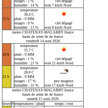
nuages : 2 %
ciel dégagé
humidite : 14 %
vent 7 km/h Nord
temperature
38.4 C
15 h
pluie : 0 MM
nuages : 0 %
ciel dégagé
humidite : 13 %
vent 8 km/h Nord
meteo CHATENAY-MALABRY france
hauts de seine ile de france
vendredi 14 aout 2026
temperature
35.7 C
18 h
pluie : 0 MM
nuages : 1 %
ciel dégagé
humidite : 21 %
vent 21 km/h Nord
temperature
28.8 C
21 h
pluie : 0 MM
nuages : 17 %
peu nuageux
humidite : 31 %
vent 17 km/h Nord
meteo CHATENAY-MALABRY france
hauts de seine ile de france
samedi 15 aout 2026
heure
P
temperatures / pluie
temps / vent