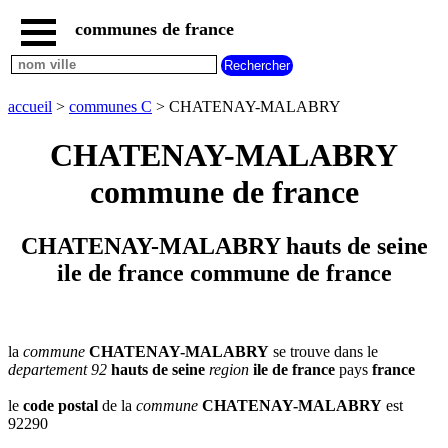
communes de france
accueil
communes
nouvelles
accueil
>
communes C
> CHATENAY-MALABRY
regions
communes
CHATENAY-MALABRY
par
region
commune de france
communes
par
departement
CHATENAY-MALABRY hauts de seine
communes
ile de france commune de france
commencant
par
A
B
C
D
E
F
G
H
I
J
K
L
M
N
la
commune
CHATENAY-MALABRY
se trouve dans le
departement 92
hauts de seine
region
ile de france
pays
france
O
P
Q
R
S
T
U
V
W
X
Y
Z
le
code postal
de la
commune
CHATENAY-MALABRY
est
92290