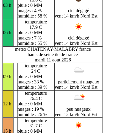
03 h
pluie : 0 MM
nuages : 4 %
ciel dégagé
humidite : 58 %
vent 14 km/h Nord Est
temperature
17.9 C
06 h
pluie : 0 MM
nuages : 7 %
ciel dégagé
humidite : 55 %
vent 14 km/h Nord Est
meteo CHATENAY-MALABRY france
hauts de seine ile de france
mardi 11 aout 2026
temperature
24 C
09 h
pluie : 0 MM
nuages : 33 %
partiellement nuageux
humidite : 39 %
vent 14 km/h Nord Est
temperature
26.4 C
12 h
pluie : 0 MM
nuages : 19 %
peu nuageux
humidite : 26 %
vent 12 km/h Nord Est
temperature
31.7 C
15 h
pluie : 0 MM