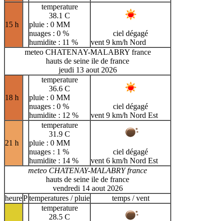
temperature
38.1 C
15 h
pluie : 0 MM
nuages : 0 %
ciel dégagé
humidite : 11 %
vent 9 km/h Nord
meteo CHATENAY-MALABRY france
hauts de seine ile de france
jeudi 13 aout 2026
temperature
36.6 C
18 h
pluie : 0 MM
nuages : 0 %
ciel dégagé
humidite : 12 %
vent 9 km/h Nord Est
temperature
31.9 C
21 h
pluie : 0 MM
nuages : 1 %
ciel dégagé
humidite : 14 %
vent 6 km/h Nord Est
meteo CHATENAY-MALABRY france
hauts de seine ile de france
vendredi 14 aout 2026
heure
P
temperatures / pluie
temps / vent
temperature
28.5 C