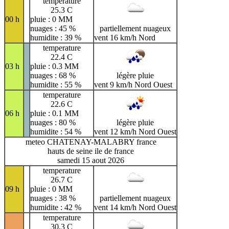
temperature
25.3 C
00 h
pluie : 0 MM
nuages : 45 %
partiellement nuageux
humidite : 39 %
vent 16 km/h Nord
temperature
22.4 C
03 h
pluie : 0.3 MM
nuages : 68 %
légère pluie
humidite : 55 %
vent 9 km/h Nord Ouest
temperature
22.6 C
06 h
pluie : 0.1 MM
nuages : 80 %
légère pluie
humidite : 54 %
vent 12 km/h Nord Ouest
meteo CHATENAY-MALABRY france
hauts de seine ile de france
samedi 15 aout 2026
temperature
26.7 C
09 h
pluie : 0 MM
nuages : 38 %
partiellement nuageux
humidite : 42 %
vent 14 km/h Nord Ouest
temperature
30.3 C