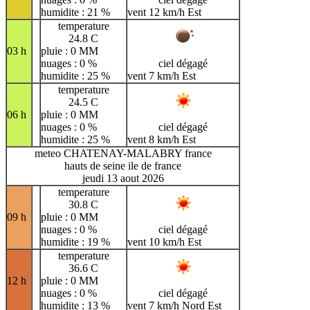
humidite : 21 %
vent 12 km/h Est
temperature
24.8 C
03 h
pluie : 0 MM
nuages : 0 %
ciel dégagé
humidite : 25 %
vent 7 km/h Est
temperature
24.5 C
06 h
pluie : 0 MM
nuages : 0 %
ciel dégagé
humidite : 25 %
vent 8 km/h Est
meteo CHATENAY-MALABRY france
hauts de seine ile de france
jeudi 13 aout 2026
temperature
30.8 C
09 h
pluie : 0 MM
nuages : 0 %
ciel dégagé
humidite : 19 %
vent 10 km/h Est
temperature
36.6 C
12 h
pluie : 0 MM
nuages : 0 %
ciel dégagé
humidite : 13 %
vent 7 km/h Nord Est