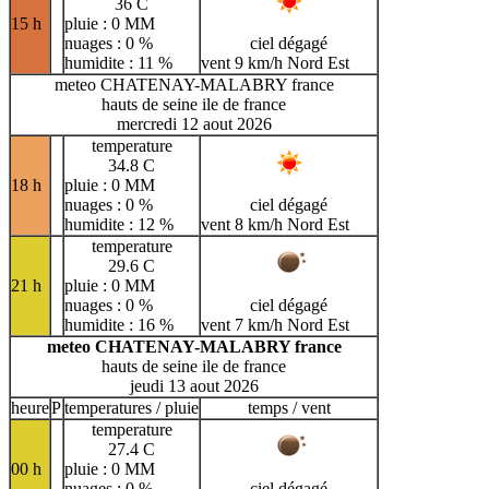
36 C
15 h
pluie : 0 MM
nuages : 0 %
ciel dégagé
humidite : 11 %
vent 9 km/h Nord Est
meteo CHATENAY-MALABRY france
hauts de seine ile de france
mercredi 12 aout 2026
temperature
34.8 C
18 h
pluie : 0 MM
nuages : 0 %
ciel dégagé
humidite : 12 %
vent 8 km/h Nord Est
temperature
29.6 C
21 h
pluie : 0 MM
nuages : 0 %
ciel dégagé
humidite : 16 %
vent 7 km/h Nord Est
meteo CHATENAY-MALABRY france
hauts de seine ile de france
jeudi 13 aout 2026
heure
P
temperatures / pluie
temps / vent
temperature
27.4 C
00 h
pluie : 0 MM
nuages : 0 %
ciel dégagé