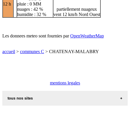
12 h
pluie : 0 MM
nuages : 42 %
partiellement nuageux
humidite : 32 %
vent 12 km/h Nord Ouest
Les donnees meteo sont fournies par
OpenWeatherMap
accueil
>
communes C
> CHATENAY-MALABRY
mentions legales
tous nos sites
villes et villages en alsace
sites de france