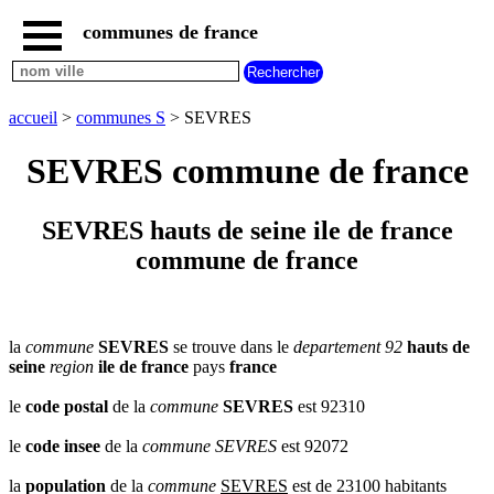
communes de france
accueil
communes
nouvelles
accueil
>
communes S
> SEVRES
regions
communes
SEVRES commune de france
par
region
communes
SEVRES hauts de seine ile de france
par
commune de france
departement
communes
commencant
par
A
B
C
D
E
F
G
la
commune
SEVRES
se trouve dans le
departement 92
hauts de
seine
region
ile de france
pays
france
H
I
J
K
L
M
N
le
code postal
de la
commune
SEVRES
est 92310
O
P
Q
R
S
T
U
V
W
X
Y
Z
le
code insee
de la
commune
SEVRES
est 92072
la
population
de la
commune
SEVRES
est de 23100 habitants