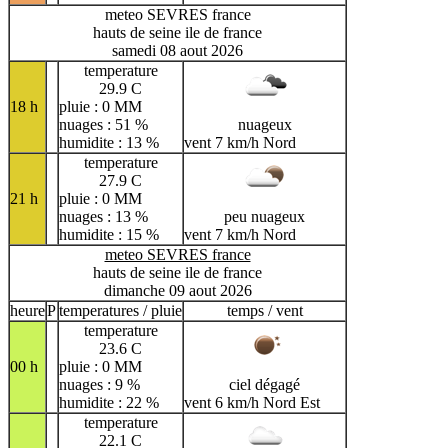
meteo SEVRES france
hauts de seine ile de france
samedi 08 aout 2026
temperature
29.9 C
18 h
pluie : 0 MM
nuages : 51 %
nuageux
humidite : 13 %
vent 7 km/h Nord
temperature
27.9 C
21 h
pluie : 0 MM
nuages : 13 %
peu nuageux
humidite : 15 %
vent 7 km/h Nord
meteo SEVRES france
hauts de seine ile de france
dimanche 09 aout 2026
heure
P
temperatures / pluie
temps / vent
temperature
23.6 C
00 h
pluie : 0 MM
nuages : 9 %
ciel dégagé
humidite : 22 %
vent 6 km/h Nord Est
temperature
22.1 C