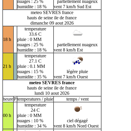
nuages : 25 %
partiellement nuageux
humidite : 18 %
vent 7 km/h Sud Est
meteo SEVRES france
hauts de seine ile de france
dimanche 09 aout 2026
temperature
33.6 C
18 h
pluie : 0 MM
nuages : 25 %
partiellement nuageux
humidite : 18 %
vent 8 km/h Est
temperature
27.1 C
21 h
pluie : 0.1 MM
nuages : 15 %
légère pluie
humidite : 35 %
vent 7 km/h Ouest
meteo SEVRES france
hauts de seine ile de france
lundi 10 aout 2026
heure
P
temperatures / pluie
temps / vent
temperature
24 C
00 h
pluie : 0 MM
nuages : 10 %
ciel dégagé
humidite : 34 %
vent 8 km/h Nord Ouest