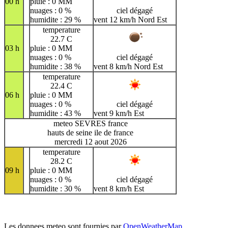
00 h
pluie : 0 MM
nuages : 0 %
ciel dégagé
humidite : 29 %
vent 12 km/h Nord Est
temperature
22.7 C
03 h
pluie : 0 MM
nuages : 0 %
ciel dégagé
humidite : 38 %
vent 8 km/h Nord Est
temperature
22.4 C
06 h
pluie : 0 MM
nuages : 0 %
ciel dégagé
humidite : 43 %
vent 9 km/h Est
meteo SEVRES france
hauts de seine ile de france
mercredi 12 aout 2026
temperature
28.2 C
09 h
pluie : 0 MM
nuages : 0 %
ciel dégagé
humidite : 30 %
vent 8 km/h Est
Les donnees meteo sont fournies par
OpenWeatherMap