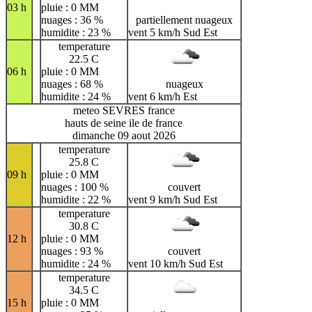
03 h
pluie : 0 MM
nuages : 36 %
partiellement nuageux
humidite : 23 %
vent 5 km/h Sud Est
temperature
22.5 C
06 h
pluie : 0 MM
nuages : 68 %
nuageux
humidite : 24 %
vent 6 km/h Est
meteo SEVRES france
hauts de seine ile de france
dimanche 09 aout 2026
temperature
25.8 C
09 h
pluie : 0 MM
nuages : 100 %
couvert
humidite : 22 %
vent 9 km/h Sud Est
temperature
30.8 C
12 h
pluie : 0 MM
nuages : 93 %
couvert
humidite : 24 %
vent 10 km/h Sud Est
temperature
34.5 C
15 h
pluie : 0 MM