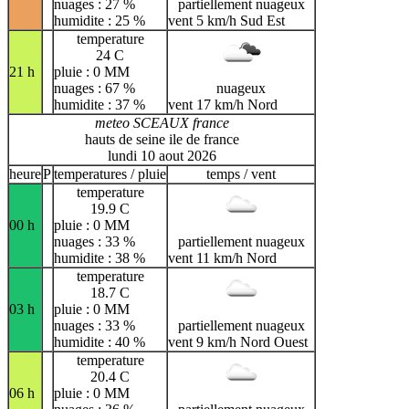
nuages : 27 %
partiellement nuageux
humidite : 25 %
vent 5 km/h Sud Est
temperature
24 C
21 h
pluie : 0 MM
nuages : 67 %
nuageux
humidite : 37 %
vent 17 km/h Nord
meteo SCEAUX france
hauts de seine ile de france
lundi 10 aout 2026
heure
P
temperatures / pluie
temps / vent
temperature
19.9 C
00 h
pluie : 0 MM
nuages : 33 %
partiellement nuageux
humidite : 38 %
vent 11 km/h Nord
temperature
18.7 C
03 h
pluie : 0 MM
nuages : 33 %
partiellement nuageux
humidite : 40 %
vent 9 km/h Nord Ouest
temperature
20.4 C
06 h
pluie : 0 MM