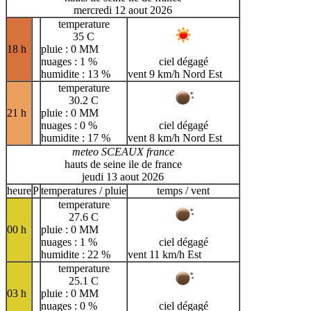
mercredi 12 aout 2026
temperature
35 C
18 h
pluie : 0 MM
nuages : 1 %
ciel dégagé
humidite : 13 %
vent 9 km/h Nord Est
temperature
30.2 C
21 h
pluie : 0 MM
nuages : 0 %
ciel dégagé
humidite : 17 %
vent 8 km/h Nord Est
meteo SCEAUX france
hauts de seine ile de france
jeudi 13 aout 2026
heure
P
temperatures / pluie
temps / vent
temperature
27.6 C
00 h
pluie : 0 MM
nuages : 1 %
ciel dégagé
humidite : 22 %
vent 11 km/h Est
temperature
25.1 C
03 h
pluie : 0 MM
nuages : 0 %
ciel dégagé