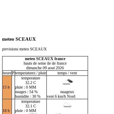
meteo SCEAUX
previsions meteo SCEAUX
meteo SCEAUX france
hauts de seine ile de france
dimanche 09 aout 2026
heure
P
temperatures / pluie
temps / vent
temperature
32.2 C
15 h
pluie : 0 MM
nuages : 54 %
nuageux
humidite : 30 %
vent 6 km/h Nord
temperature
32.1 C
18 h
pluie : 0 MM