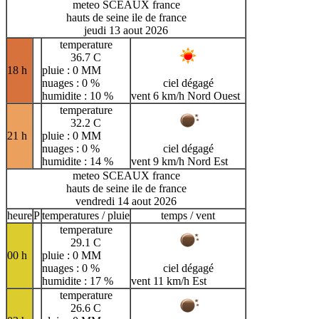
meteo SCEAUX france
hauts de seine ile de france
jeudi 13 aout 2026
temperature
36.7 C
18 h
pluie : 0 MM
nuages : 0 %
ciel dégagé
humidite : 10 %
vent 6 km/h Nord Ouest
temperature
32.2 C
21 h
pluie : 0 MM
nuages : 0 %
ciel dégagé
humidite : 14 %
vent 9 km/h Nord Est
meteo SCEAUX france
hauts de seine ile de france
vendredi 14 aout 2026
heure
P
temperatures / pluie
temps / vent
temperature
29.1 C
00 h
pluie : 0 MM
nuages : 0 %
ciel dégagé
humidite : 17 %
vent 11 km/h Est
temperature
26.6 C