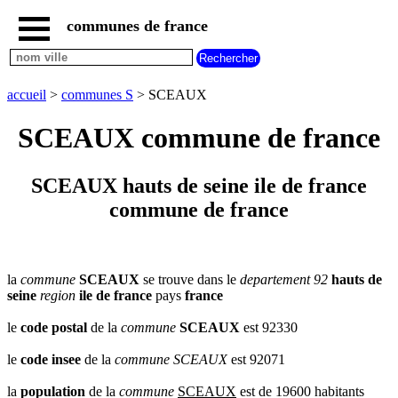
communes de france
accueil
communes
nouvelles
accueil
>
communes S
> SCEAUX
regions
communes
SCEAUX commune de france
par
region
communes
SCEAUX hauts de seine ile de france
par
commune de france
departement
communes
commencant
par
A
B
C
D
E
F
G
la
commune
SCEAUX
se trouve dans le
departement 92
hauts de
seine
region
ile de france
pays
france
H
I
J
K
L
M
N
le
code postal
de la
commune
SCEAUX
est 92330
O
P
Q
R
S
T
U
V
W
X
Y
Z
le
code insee
de la
commune
SCEAUX
est 92071
la
population
de la
commune
SCEAUX
est de 19600 habitants