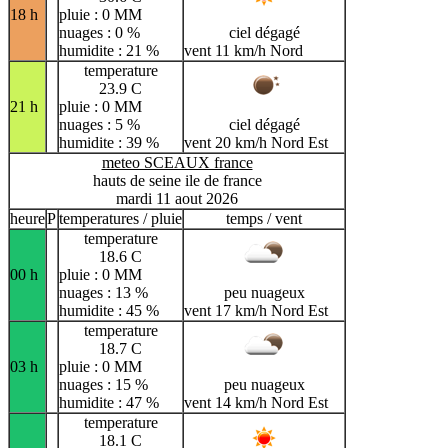
18 h
pluie : 0 MM
nuages : 0 %
ciel dégagé
humidite : 21 %
vent 11 km/h Nord
temperature
23.9 C
21 h
pluie : 0 MM
nuages : 5 %
ciel dégagé
humidite : 39 %
vent 20 km/h Nord Est
meteo SCEAUX france
hauts de seine ile de france
mardi 11 aout 2026
heure
P
temperatures / pluie
temps / vent
temperature
18.6 C
00 h
pluie : 0 MM
nuages : 13 %
peu nuageux
humidite : 45 %
vent 17 km/h Nord Est
temperature
18.7 C
03 h
pluie : 0 MM
nuages : 15 %
peu nuageux
humidite : 47 %
vent 14 km/h Nord Est
temperature
18.1 C