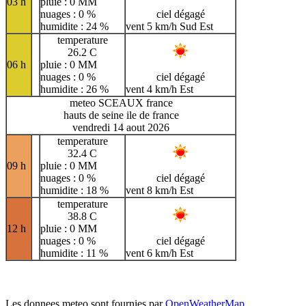
03 h
pluie : 0 MM
nuages : 0 %
ciel dégagé
humidite : 24 %
vent 5 km/h Sud Est
temperature
26.2 C
06 h
pluie : 0 MM
nuages : 0 %
ciel dégagé
humidite : 26 %
vent 4 km/h Est
meteo SCEAUX france
hauts de seine ile de france
vendredi 14 aout 2026
temperature
32.4 C
09 h
pluie : 0 MM
nuages : 0 %
ciel dégagé
humidite : 18 %
vent 8 km/h Est
temperature
38.8 C
12 h
pluie : 0 MM
nuages : 0 %
ciel dégagé
humidite : 11 %
vent 6 km/h Est
Les donnees meteo sont fournies par
OpenWeatherMap