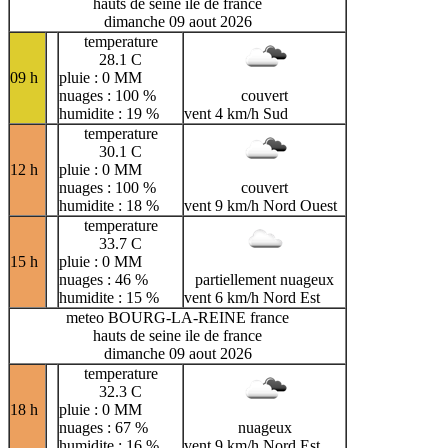
hauts de seine ile de france
dimanche 09 aout 2026
temperature
28.1 C
09 h
pluie : 0 MM
nuages : 100 %
couvert
humidite : 19 %
vent 4 km/h Sud
temperature
30.1 C
12 h
pluie : 0 MM
nuages : 100 %
couvert
humidite : 18 %
vent 9 km/h Nord Ouest
temperature
33.7 C
15 h
pluie : 0 MM
nuages : 46 %
partiellement nuageux
humidite : 15 %
vent 6 km/h Nord Est
meteo BOURG-LA-REINE france
hauts de seine ile de france
dimanche 09 aout 2026
temperature
32.3 C
18 h
pluie : 0 MM
nuages : 67 %
nuageux
humidite : 16 %
vent 9 km/h Nord Est