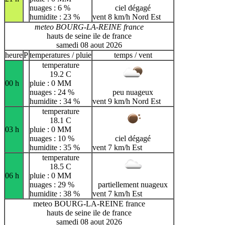
nuages : 6 %
ciel dégagé
humidite : 23 %
vent 8 km/h Nord Est
meteo BOURG-LA-REINE france
hauts de seine ile de france
samedi 08 aout 2026
heure
P
temperatures / pluie
temps / vent
temperature
19.2 C
00 h
pluie : 0 MM
nuages : 24 %
peu nuageux
humidite : 34 %
vent 9 km/h Nord Est
temperature
18.1 C
03 h
pluie : 0 MM
nuages : 10 %
ciel dégagé
humidite : 35 %
vent 7 km/h Est
temperature
18.5 C
06 h
pluie : 0 MM
nuages : 29 %
partiellement nuageux
humidite : 38 %
vent 7 km/h Est
meteo BOURG-LA-REINE france
hauts de seine ile de france
samedi 08 aout 2026