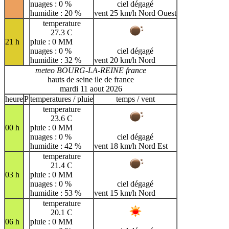
nuages : 0 %
ciel dégagé
humidite : 20 %
vent 25 km/h Nord Ouest
temperature
27.3 C
21 h
pluie : 0 MM
nuages : 0 %
ciel dégagé
humidite : 32 %
vent 20 km/h Nord
meteo BOURG-LA-REINE france
hauts de seine ile de france
mardi 11 aout 2026
heure
P
temperatures / pluie
temps / vent
temperature
23.6 C
00 h
pluie : 0 MM
nuages : 0 %
ciel dégagé
humidite : 42 %
vent 18 km/h Nord Est
temperature
21.4 C
03 h
pluie : 0 MM
nuages : 0 %
ciel dégagé
humidite : 53 %
vent 15 km/h Nord
temperature
20.1 C
06 h
pluie : 0 MM