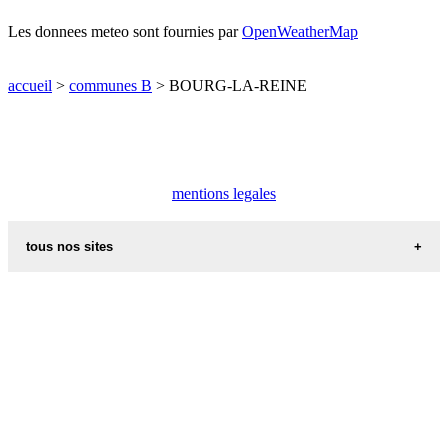
Les donnees meteo sont fournies par
OpenWeatherMap
accueil
>
communes B
> BOURG-LA-REINE
mentions legales
tous nos sites
villes et villages en alsace
sites de france
portail region alsace
meteo alsace