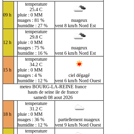
temperature
25.4 C
09 h
pluie : 0 MM
nuages : 81 %
nuageux
humidite : 27 %
vent 8 km/h Nord Est
temperature
29.8 C
12 h
pluie : 0 MM
nuages : 75 %
nuageux
humidite : 16 %
vent 6 km/h Nord Est
temperature
34.2 C
15 h
pluie : 0 MM
nuages : 4 %
ciel dégagé
humidite : 12 %
vent 6 km/h Nord Ouest
meteo BOURG-LA-REINE france
hauts de seine ile de france
samedi 08 aout 2026
temperature
31.2 C
18 h
pluie : 0 MM
nuages : 36 %
partiellement nuageux
humidite : 12 %
vent 9 km/h Nord Ouest
temperature