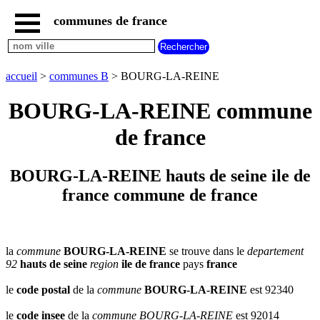
communes de france
accueil
communes
nouvelles
accueil
>
communes B
> BOURG-LA-REINE
regions
communes
BOURG-LA-REINE commune
par
region
de france
communes
par
departement
BOURG-LA-REINE hauts de seine ile de
communes
france commune de france
commencant
par
A
B
C
D
E
F
G
H
I
J
K
L
M
N
la
commune
BOURG-LA-REINE
se trouve dans le
departement
92
hauts de seine
region
ile de france
pays
france
O
P
Q
R
S
T
U
V
W
X
Y
Z
le
code postal
de la
commune
BOURG-LA-REINE
est 92340
le
code insee
de la
commune
BOURG-LA-REINE
est 92014