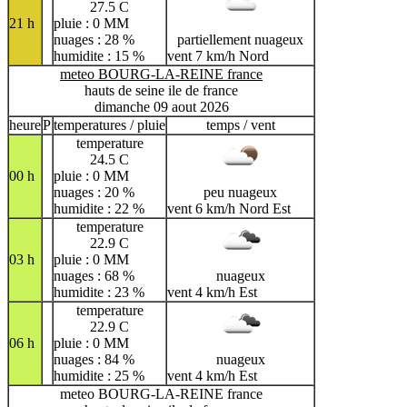
27.5 C
21 h
pluie : 0 MM
nuages : 28 %
partiellement nuageux
humidite : 15 %
vent 7 km/h Nord
meteo BOURG-LA-REINE france
hauts de seine ile de france
dimanche 09 aout 2026
heure
P
temperatures / pluie
temps / vent
temperature
24.5 C
00 h
pluie : 0 MM
nuages : 20 %
peu nuageux
humidite : 22 %
vent 6 km/h Nord Est
temperature
22.9 C
03 h
pluie : 0 MM
nuages : 68 %
nuageux
humidite : 23 %
vent 4 km/h Est
temperature
22.9 C
06 h
pluie : 0 MM
nuages : 84 %
nuageux
humidite : 25 %
vent 4 km/h Est
meteo BOURG-LA-REINE france