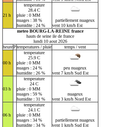
temperature
28.4 C
21 h
pluie : 0 MM
nuages : 38 %
partiellement nuageux
humidite : 24 %
vent 10 km/h Est
meteo BOURG-LA-REINE france
hauts de seine ile de france
lundi 10 aout 2026
heure
P
temperatures / pluie
temps / vent
temperature
25.9 C
00 h
pluie : 0 MM
nuages : 24 %
peu nuageux
humidite : 26 %
vent 7 km/h Sud Est
temperature
24 C
03 h
pluie : 0 MM
nuages : 59 %
nuageux
humidite : 31 %
vent 3 km/h Nord Est
temperature
24.1 C
06 h
pluie : 0 MM
nuages : 34 %
partiellement nuageux
humidite : 34 %
vent 1 km/h Sud Est