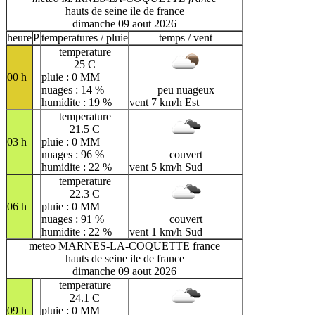
hauts de seine ile de france
dimanche 09 aout 2026
heure
P
temperatures / pluie
temps / vent
temperature
25 C
00 h
pluie : 0 MM
nuages : 14 %
peu nuageux
humidite : 19 %
vent 7 km/h Est
temperature
21.5 C
03 h
pluie : 0 MM
nuages : 96 %
couvert
humidite : 22 %
vent 5 km/h Sud
temperature
22.3 C
06 h
pluie : 0 MM
nuages : 91 %
couvert
humidite : 22 %
vent 1 km/h Sud
meteo MARNES-LA-COQUETTE france
hauts de seine ile de france
dimanche 09 aout 2026
temperature
24.1 C
09 h
pluie : 0 MM