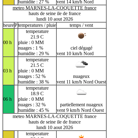
humidite : 27 %
vent 14 km/h Nord
meteo MARNES-LA-COQUETTE france
hauts de seine ile de france
lundi 10 aout 2026
heure
P
temperatures / pluie
temps / vent
temperature
21.9 C
00 h
pluie : 0 MM
nuages : 1 %
ciel dégagé
humidite : 29 %
vent 10 km/h Nord
temperature
21.5 C
03 h
pluie : 0 MM
nuages : 52 %
nuageux
humidite : 38 %
vent 11 km/h Nord Ouest
temperature
18.9 C
06 h
pluie : 0 MM
nuages : 32 %
partiellement nuageux
humidite : 45 %
vent 9 km/h Nord Ouest
meteo MARNES-LA-COQUETTE france
hauts de seine ile de france
lundi 10 aout 2026
temperature