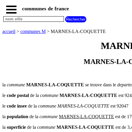
communes de france
accueil
communes
nouvelles
accueil
>
communes M
> MARNES-LA-COQUETTE
regions
communes
MARNE
par
region
communes
MARNES-LA-COQ
par
departement
communes
commencant
la
commune
MARNES-LA-COQUETTE
se trouve dans le
departe
par
A
B
C
D
E
F
G
le
code postal
de la
commune
MARNES-LA-COQUETTE
est 92
H
I
J
K
L
M
N
le
code insee
de la
commune
MARNES-LA-COQUETTE
est 92047
O
P
Q
R
S
T
U
la
population
de la
commune
MARNES-LA-COQUETTE
est de 17
V
W
X
Y
Z
la
superficie
de la
commune
MARNES-LA-COQUETTE
est de 3