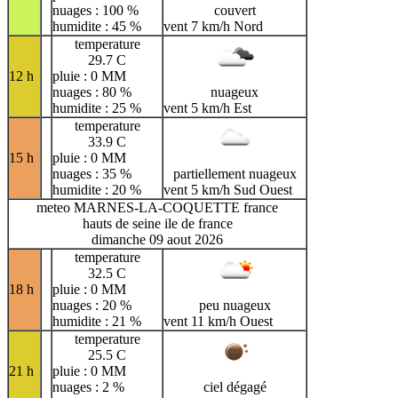
nuages : 100 %
couvert
humidite : 45 %
vent 7 km/h Nord
temperature
29.7 C
12 h
pluie : 0 MM
nuages : 80 %
nuageux
humidite : 25 %
vent 5 km/h Est
temperature
33.9 C
15 h
pluie : 0 MM
nuages : 35 %
partiellement nuageux
humidite : 20 %
vent 5 km/h Sud Ouest
meteo MARNES-LA-COQUETTE france
hauts de seine ile de france
dimanche 09 aout 2026
temperature
32.5 C
18 h
pluie : 0 MM
nuages : 20 %
peu nuageux
humidite : 21 %
vent 11 km/h Ouest
temperature
25.5 C
21 h
pluie : 0 MM
nuages : 2 %
ciel dégagé