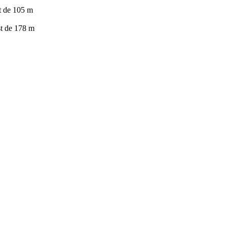
t de 105 m
t de 178 m