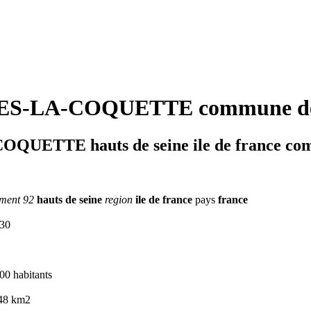
S-LA-COQUETTE commune de 
UETTE hauts de seine ile de france com
ment 92
hauts de seine
region
ile de france
pays
france
430
00 habitants
,48 km2