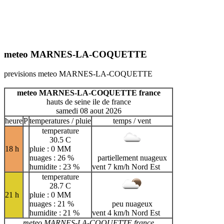
meteo MARNES-LA-COQUETTE
previsions meteo MARNES-LA-COQUETTE
meteo MARNES-LA-COQUETTE france
hauts de seine ile de france
samedi 08 aout 2026
heure
P
temperatures / pluie
temps / vent
temperature
30.5 C
18 h
pluie : 0 MM
nuages : 26 %
partiellement nuageux
humidite : 23 %
vent 7 km/h Nord Est
temperature
28.7 C
21 h
pluie : 0 MM
nuages : 21 %
peu nuageux
humidite : 21 %
vent 4 km/h Nord Est
meteo MARNES-LA-COQUETTE france