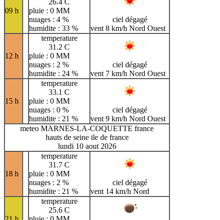
26.4 C
09 h
pluie : 0 MM
nuages : 4 %
ciel dégagé
humidite : 33 %
vent 8 km/h Nord Ouest
temperature
31.2 C
12 h
pluie : 0 MM
nuages : 2 %
ciel dégagé
humidite : 24 %
vent 7 km/h Nord Ouest
temperature
33.1 C
15 h
pluie : 0 MM
nuages : 0 %
ciel dégagé
humidite : 21 %
vent 9 km/h Nord Ouest
meteo MARNES-LA-COQUETTE france
hauts de seine ile de france
lundi 10 aout 2026
temperature
31.7 C
18 h
pluie : 0 MM
nuages : 2 %
ciel dégagé
humidite : 21 %
vent 14 km/h Nord
temperature
25.6 C
21 h
pluie : 0 MM