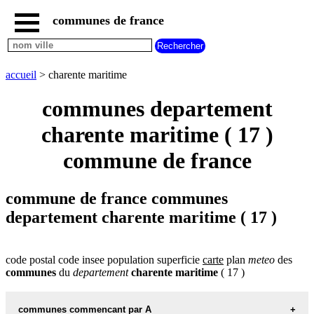
communes de france
accueil
communes
nouvelles
accueil
> charente maritime
regions
communes
communes departement
par
region
charente maritime ( 17 )
communes
commune de france
par
departement
communes
departement
commune de france communes
commencant
departement charente maritime ( 17 )
par
A
B
C
D
E
F
G
H
I
J
K
L
M
N
code postal code insee population superficie
carte
plan
meteo
des
O
P
Q
R
S
T
U
communes
du
departement
charente maritime
( 17 )
V
W
X
Y
Z
communes commencant par A
communes