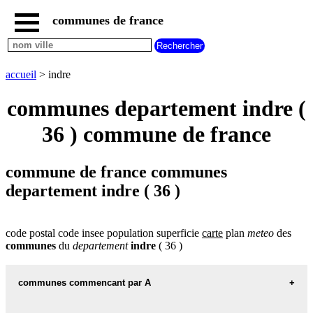
communes de france
accueil
communes
nouvelles
accueil
> indre
regions
communes
communes departement indre (
par
region
36 ) commune de france
communes
par
departement
commune de france communes
communes
departement indre ( 36 )
departement
commencant
par
A
B
C
D
E
F
G
code postal code insee population superficie
carte
plan
meteo
des
communes
du
departement
indre
( 36 )
H
I
J
K
L
M
N
O
P
Q
R
S
T
U
communes commencant par A
V
W
X
Y
Z
communes