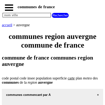
communes de france
accueil
communes
nouvelles
accueil
> auvergne
regions
communes
communes region auvergne
par
region
commune de france
communes
par
departement
commune de france communes region
communes
auvergne
region
commencant
par
A
B
C
D
E
F
G
code postal code insee population superficie
carte
plan
meteo
des
communes
de la
region
auvergne
H
I
J
K
L
M
N
O
P
Q
R
S
T
U
communes commencant par A
V
W
X
Y
Z
communes